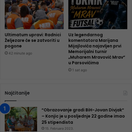
Ultimatum upravi: Radnici
Uz legendarnog
Željezare će se zatvoriti u
komentatora Marijana
pogone
Mijajlovića najavljen prvi
Memorijalni turnir
42 minute ago
„Muharem Mravović Mrav“
u Parsovićima
1 sat ago
Najčitanije
“Obrazovanje gradi BiH-Jovan Divjak“
– Konjic je u posljednje 22 godine imao
25 ​​stipendista
15. Februara 2023.