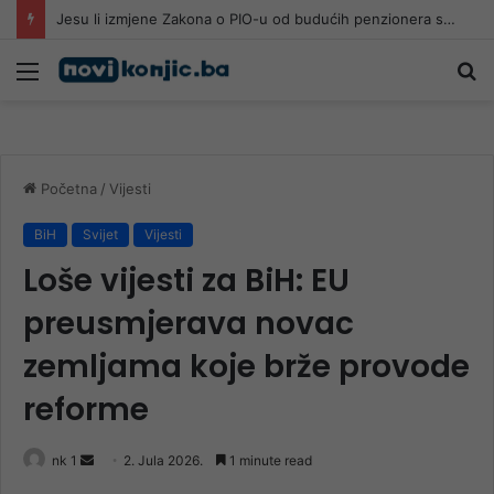
Jesu li izmjene Zakona o PIO-u od budućih penzionera sa 30 godina staža i 65 godina života napravile socijalne slučajeve
Meni
Pr
Početna
/
Vijesti
BiH
Svijet
Vijesti
Loše vijesti za BiH: EU
preusmjerava novac
zemljama koje brže provode
reforme
Send
nk 1
2. Jula 2026.
1 minute read
an