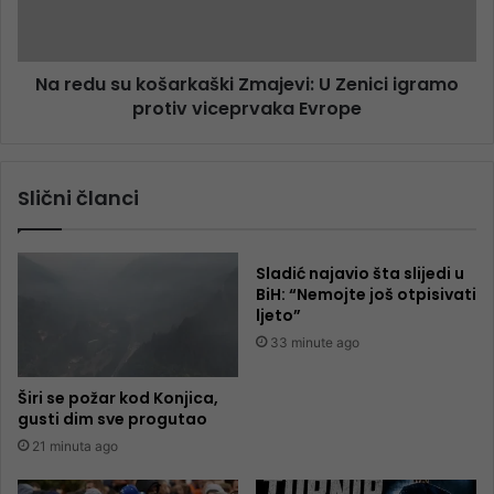
Na redu su košarkaški Zmajevi: U Zenici igramo
protiv viceprvaka Evrope
Slični članci
Sladić najavio šta slijedi u
BiH: “Nemojte još otpisivati
ljeto”
33 minute ago
Širi se požar kod Konjica,
gusti dim sve progutao
21 minuta ago