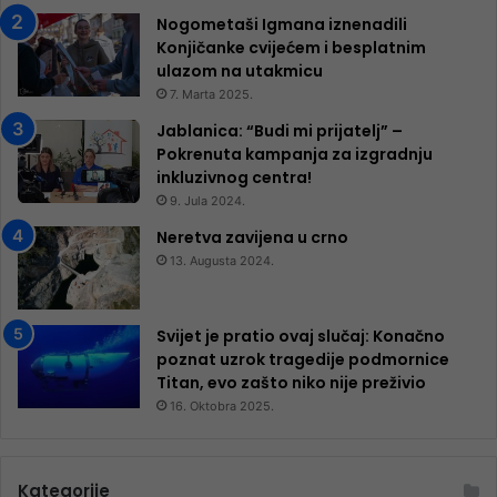
Nogometaši Igmana iznenadili
Konjičanke cvijećem i besplatnim
ulazom na utakmicu
7. Marta 2025.
Jablanica: “Budi mi prijatelj” –
Pokrenuta kampanja za izgradnju
inkluzivnog centra!
9. Jula 2024.
Neretva zavijena u crno
13. Augusta 2024.
Svijet je pratio ovaj slučaj: Konačno
poznat uzrok tragedije podmornice
Titan, evo zašto niko nije preživio
16. Oktobra 2025.
Kategorije