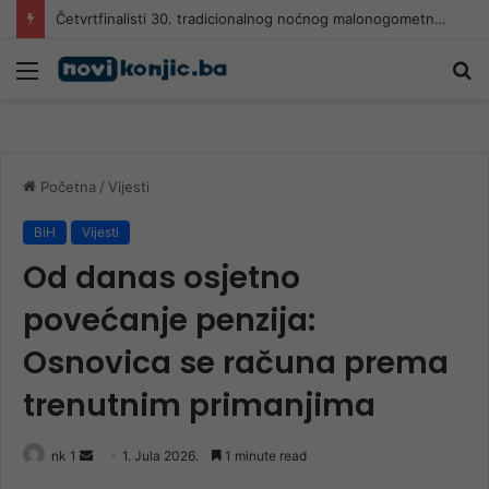
Četvrtfinalisti 30. tradicionalnog noćnog malonogometnog turnira “Jablanica 2026
Meni
Pr
Početna
/
Vijesti
BiH
Vijesti
Od danas osjetno
povećanje penzija:
Osnovica se računa prema
trenutnim primanjima
Send
nk 1
1. Jula 2026.
1 minute read
an