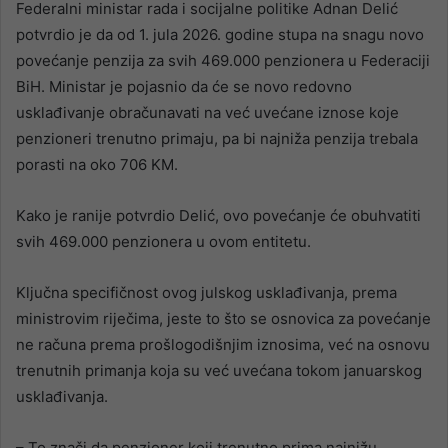
Federalni ministar rada i socijalne politike Adnan Delić
potvrdio je da od 1. jula 2026. godine stupa na snagu novo
povećanje penzija za svih 469.000 penzionera u Federaciji
BiH. Ministar je pojasnio da će se novo redovno
usklađivanje obračunavati na već uvećane iznose koje
penzioneri trenutno primaju, pa bi najniža penzija trebala
porasti na oko 706 KM.
Kako je ranije potvrdio Delić, ovo povećanje će obuhvatiti
svih 469.000 penzionera u ovom entitetu.
Ključna specifičnost ovog julskog usklađivanja, prema
ministrovim riječima, jeste to što se osnovica za povećanje
ne računa prema prošlogodišnjim iznosima, već na osnovu
trenutnih primanja koja su već uvećana tokom januarskog
usklađivanja.
– To znači da penzioner koji trenutno prima najnižu