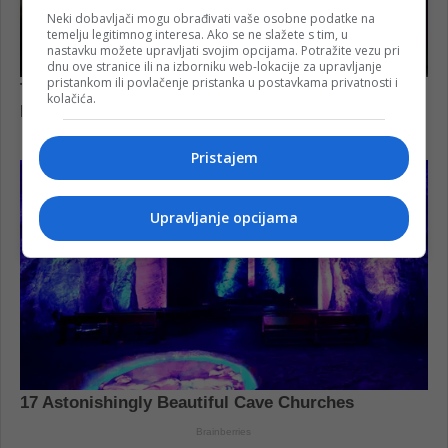
Neki dobavljači mogu obrađivati vaše osobne podatke na
temelju legitimnog interesa. Ako se ne slažete s tim, u
nastavku možete upravljati svojim opcijama. Potražite vezu pri
dnu ove stranice ili na izborniku web-lokacije za upravljanje
pristankom ili povlačenje pristanka u postavkama privatnosti i
kolačića.
Pristajem
Upravljanje opcijama