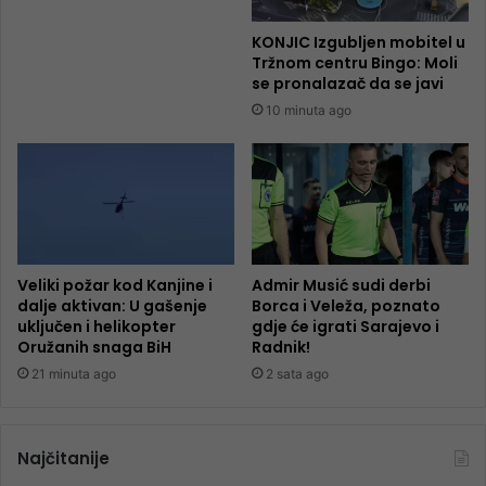
KONJIC Izgubljen mobitel u
Tržnom centru Bingo: Moli
se pronalazač da se javi
10 minuta ago
Veliki požar kod Kanjine i
Admir Musić sudi derbi
dalje aktivan: U gašenje
Borca i Veleža, poznato
uključen i helikopter
gdje će igrati Sarajevo i
Oružanih snaga BiH
Radnik!
21 minuta ago
2 sata ago
Najčitanije