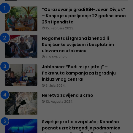
“Obrazovanje gradi BiH-Jovan Divjak“
– Konjic je u posljednje 22 godine imao
25 ​​stipendista
15. Februara 2023.
Nogometaši Igmana iznenadili
Konjičanke cvijećem i besplatnim
ulazom na utakmicu
7. Marta 2025.
Jablanica: “Budi mi prijatelj” –
Pokrenuta kampanja za izgradnju
inkluzivnog centra!
9. Jula 2024.
Neretva zavijena u crno
13. Augusta 2024.
Svijet je pratio ovaj slučaj: Konačno
poznat uzrok tragedije podmornice