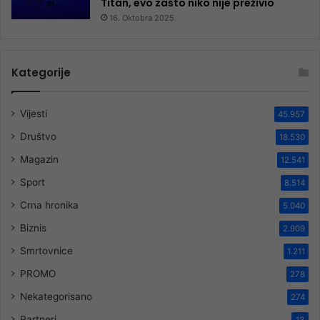
Titan, evo zašto niko nije preživio
16. Oktobra 2025.
Kategorije
Vijesti
45.957
Društvo
18.530
Magazin
12.541
Sport
8.514
Crna hronika
5.040
Biznis
2.909
Smrtovnice
1.211
PROMO
278
Nekategorisano
274
Partneri
13