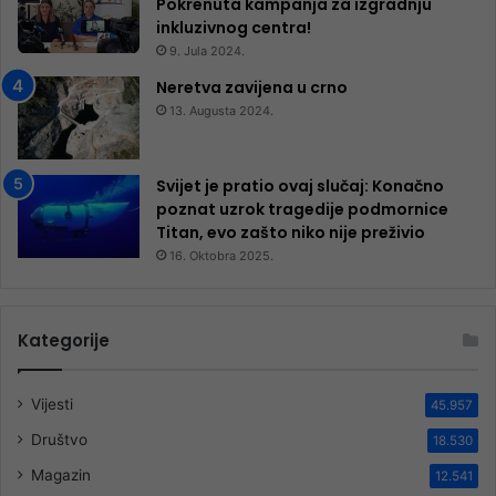
Pokrenuta kampanja za izgradnju
inkluzivnog centra!
9. Jula 2024.
Neretva zavijena u crno
13. Augusta 2024.
Svijet je pratio ovaj slučaj: Konačno
poznat uzrok tragedije podmornice
Titan, evo zašto niko nije preživio
16. Oktobra 2025.
Kategorije
Vijesti
45.957
Društvo
18.530
Magazin
12.541