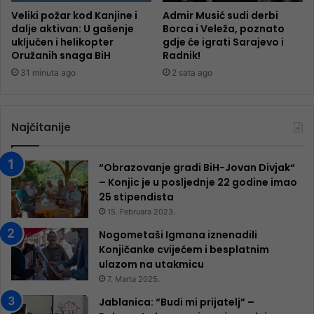
Veliki požar kod Kanjine i
Admir Musić sudi derbi
dalje aktivan: U gašenje
Borca i Veleža, poznato
uključen i helikopter
gdje će igrati Sarajevo i
Oružanih snaga BiH
Radnik!
31 minuta ago
2 sata ago
Najčitanije
“Obrazovanje gradi BiH-Jovan Divjak“
– Konjic je u posljednje 22 godine imao
25 ​​stipendista
15. Februara 2023.
Nogometaši Igmana iznenadili
Konjičanke cvijećem i besplatnim
ulazom na utakmicu
7. Marta 2025.
Jablanica: “Budi mi prijatelj” –