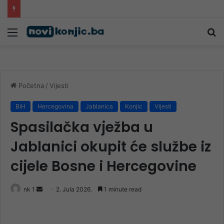
Video iz zraka / Drama: Pogledajte razmjere požara kod Konjica, ugrožen i dalekovod
Meni
Pr
Početna
/
Vijesti
BiH
Hercegovina
Jablanica
Konjic
Vijesti
Spasilačka vježba u
Jablanici okupit će službe iz
cijele Bosne i Hercegovine
Send
nk 1
2. Jula 2026.
1 minute read
an
email