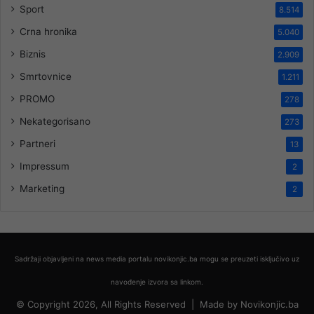
Sport
8.514
Crna hronika
5.040
Biznis
2.909
Smrtovnice
1.211
PROMO
278
Nekategorisano
273
Partneri
13
Impressum
2
Marketing
2
Sadržaji objavljeni na news media portalu novikonjic.ba mogu se preuzeti isključivo uz
navođenje izvora sa linkom.
© Copyright 2026, All Rights Reserved |
Made by
Novikonjic.ba