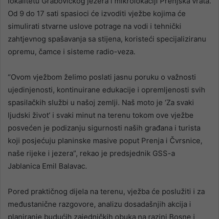
lokalitetu Grabovičkog jezera i mikrolokaciji Prenjska vrata.
Od 9 do 17 sati spasioci će izvoditi vježbe kojima će
simulirati stvarne uslove potrage na vodi i tehnički
zahtjevnog spašavanja sa stijena, koristeći specijaliziranu
opremu, čamce i sisteme radio-veza.
“Ovom vježbom želimo poslati jasnu poruku o važnosti
ujedinjenosti, kontinuirane edukacije i opremljenosti svih
spasilačkih službi u našoj zemlji. Naš moto je ‘Za svaki
ljudski život’ i svaki minut na terenu tokom ove vježbe
posvećen je podizanju sigurnosti naših građana i turista
koji posjećuju planinske masive poput Prenja i Čvrsnice,
naše rijeke i jezera”, rekao je predsjednik GSS-a
Jablanica Emil Balavac.
Pored praktičnog dijela na terenu, vježba će poslužiti i za
međustanične razgovore, analizu dosadašnjih akcija i
planiranje budućih zajedničkih obuka na razini Bosne i