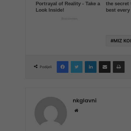
MIZ KO
Facebook
Twitter
LinkedIn
Share via Email
Pri
Podijeli
nkglavni
Website