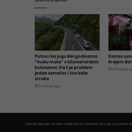
Putnici ka jugu BiH godinama
Danas sunč
“muku muče” s kilometarskim
krajem dan
kolonama: Da li je problem
15 minuta a
jedan semafor i šta kaže
struka
3 minute ago
Sadržaji objavljeni na news media portalu novikonjic.ba mogu se preuzeti isk