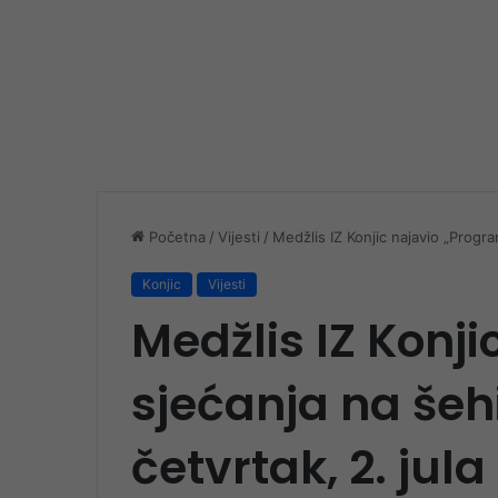
Početna
/
Vijesti
/
Medžlis IZ Konjic najavio „Progra
Konjic
Vijesti
Medžlis IZ Konj
sjećanja na šeh
četvrtak, 2. jula