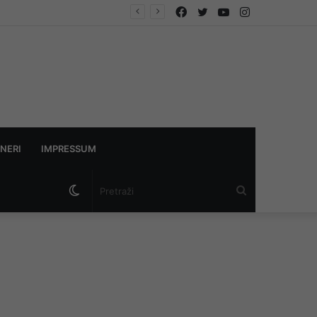
Facebook
Twitter
YouTube
Instagram
NERI
IMPRESSUM
Switch
Pretraži
skin