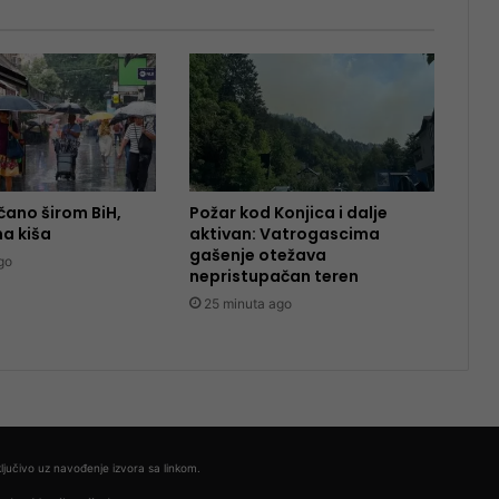
ano širom BiH,
Požar kod Konjica i dalje
a kiša
aktivan: Vatrogascima
gašenje otežava
go
nepristupačan teren
25 minuta ago
ljučivo uz navođenje izvora sa linkom.