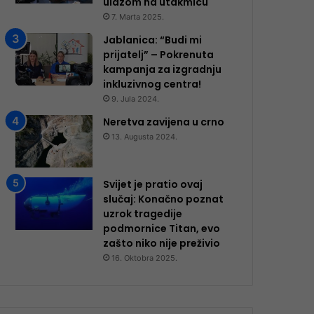
ulazom na utakmicu
7. Marta 2025.
Jablanica: “Budi mi
prijatelj” – Pokrenuta
kampanja za izgradnju
inkluzivnog centra!
9. Jula 2024.
Neretva zavijena u crno
13. Augusta 2024.
Svijet je pratio ovaj
slučaj: Konačno poznat
uzrok tragedije
podmornice Titan, evo
zašto niko nije preživio
16. Oktobra 2025.