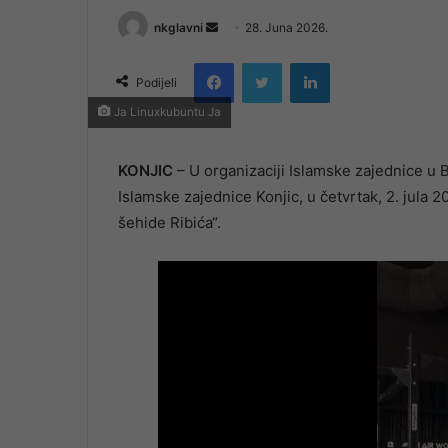
Send
nkglavni
28. Juna 2026.
an
Facebook
Twitter
LinkedIn
email
Podijeli
Ja Linuxkubuntu Ja
KONJIC
– U organizaciji Islamske zajednice u 
Islamske zajednice Konjic, u četvrtak, 2. jula 2
šehide Ribića“.