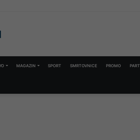
s požarom kod Konjica: Vatra se približila kućama, mještani u strahu
VO
MAGAZIN
SPORT
SMRTOVNICE
PROMO
PART