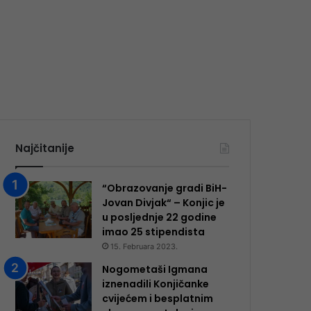
Najčitanije
“Obrazovanje gradi BiH-
Jovan Divjak“ – Konjic je
u posljednje 22 godine
imao 25 ​​stipendista
15. Februara 2023.
Nogometaši Igmana
iznenadili Konjičanke
cvijećem i besplatnim