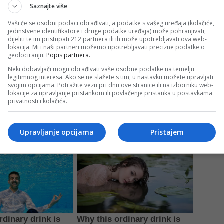
Saznajte više
Vaši će se osobni podaci obrađivati, a podatke s vašeg uređaja (kolačiće,
jedinstvene identifikatore i druge podatke uređaja) može pohranjivati,
dijeliti te im pristupati 212 partnera ili ih može upotrebljavati ova web-
lokacija. Mi i naši partneri možemo upotrebljavati precizne podatke o
geolociranju.
Popis partnera.
Neki dobavljači mogu obrađivati vaše osobne podatke na temelju
legitimnog interesa. Ako se ne slažete s tim, u nastavku možete upravljati
svojim opcijama. Potražite vezu pri dnu ove stranice ili na izborniku web-
lokacije za upravljanje pristankom ili povlačenje pristanka u postavkama
privatnosti i kolačića.
Upravljanje opcijama
Pristajem