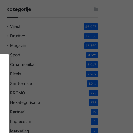
Kategorije
Vijesti
46.027
Društvo
18.550
Magazin
12.560
Sport
8.521
Crna hronika
5.047
Biznis
2.909
Smrtovnice
1.214
PROMO
278
Nekategorisano
273
Partneri
13
Impressum
2
Marketing
2