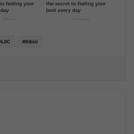
NJIC
Ribići
nt