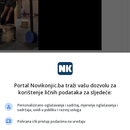
ji Ribići prema zvanično utvrđenom protokolu i
Portal Novikonjic.ba traži vašu dozvolu za
korištenje ličnih podataka za sljedeće:
namaza
Personalizirano oglašavanje i sadržaj, mjerenje oglašavanja i
sadržaja, uvidi u publiku i razvoj usluga
ne zajednice da svojim prisustvom odaju počast
 ovaj dan sjećanja.
Pohrana i/ili pristup podacima na uređaju