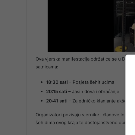
Ova vjerska manifestacija održat će se u Džami
satnicama:
18:30 sati
– Posjeta šehitlucima
20:15 sati
– Jasin dova i obraćanje
20:41 sati
– Zajedničko klanjanje akšam-
Organizatori pozivaju vjernike i članove lokal
šehidima ovog kraja te dostojanstveno obilježe