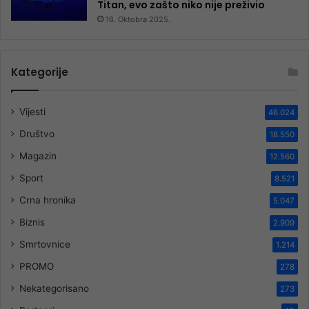
Titan, evo zašto niko nije preživio
16. Oktobra 2025.
Kategorije
Vijesti
46.024
Društvo
18.550
Magazin
12.560
Sport
8.521
Crna hronika
5.047
Biznis
2.909
Smrtovnice
1.214
PROMO
278
Nekategorisano
273