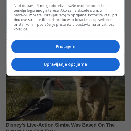
Neki dobavljači mogu obrađivati vaše osobne podatke na
temelju legitimnog interesa. Ako se ne slažete s tim, u
nastavku možete upravljati svojim opcijama. Potražite vezu pri
dnu ove stranice ili na izborniku web-lokacije za upravljanje
pristankom ili povlačenje pristanka u postavkama privatnosti i
kolačića.
Pristajem
Upravljanje opcijama