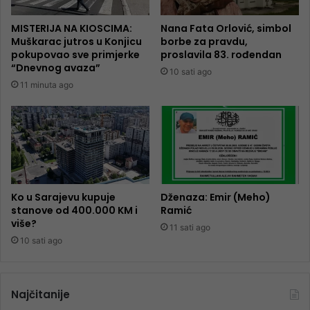
MISTERIJA NA KIOSCIMA:
Nana Fata Orlović, simbol
Muškarac jutros u Konjicu
borbe za pravdu,
pokupovao sve primjerke
proslavila 83. rođendan
“Dnevnog avaza”
10 sati ago
11 minuta ago
Ko u Sarajevu kupuje
Dženaza: Emir (Meho)
stanove od 400.000 KM i
Ramić
više?
11 sati ago
10 sati ago
Najčitanije