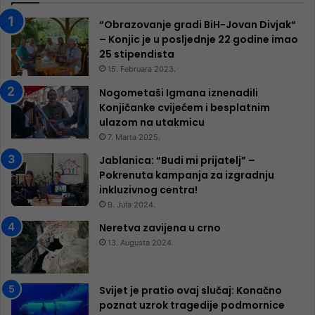
“Obrazovanje gradi BiH-Jovan Divjak“
– Konjic je u posljednje 22 godine imao
25 ​​stipendista
15. Februara 2023.
Nogometaši Igmana iznenadili
Konjičanke cvijećem i besplatnim
ulazom na utakmicu
7. Marta 2025.
Jablanica: “Budi mi prijatelj” –
Pokrenuta kampanja za izgradnju
inkluzivnog centra!
9. Jula 2024.
Neretva zavijena u crno
13. Augusta 2024.
Svijet je pratio ovaj slučaj: Konačno
poznat uzrok tragedije podmornice