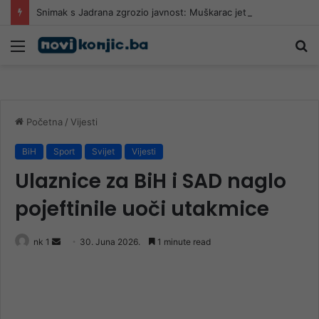
Snimak s Jadrana zgrozio javnost: Muškarac jet skijem ometao avione koji su gasili požar
Meni
Pr
Početna
/
Vijesti
BiH
Sport
Svijet
Vijesti
Ulaznice za BiH i SAD naglo
pojeftinile uoči utakmice
Send
nk 1
30. Juna 2026.
1 minute read
an
email