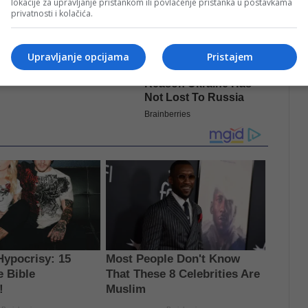
lokacije za upravljanje pristankom ili povlačenje pristanka u postavkama
privatnosti i kolačića.
Upravljanje opcijama
Pristajem