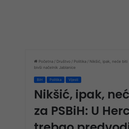
Početna
/
Društvo
/
Politika
/
Nikšić, ipak, neće bit
bivši načelnik Jablanice
BiH
Politika
Vijesti
Nikšić, ipak, neć
za PSBiH: U Her
trebao predvodit