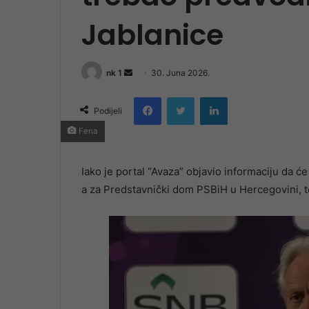
Jablanice
Send
nk 1
30. Juna 2026.
an
Facebook
Twitter
LinkedIn
email
Podijeli
Fena
Iako je portal “Avaza” objavio informaciju da 
a za Predstavnički dom PSBiH u Hercegovini, to