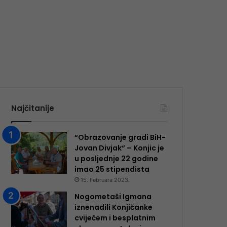
Najčitanije
“Obrazovanje gradi BiH-
Jovan Divjak“ – Konjic je
u posljednje 22 godine
imao 25 ​​stipendista
15. Februara 2023.
Nogometaši Igmana
iznenadili Konjičanke
cvijećem i besplatnim