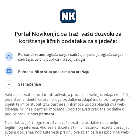
ti Damir Šabanović. Ipak, ostavljena je mogućnost
a ne bi trebalo biti promjena.
iče Parlamenta FBiH u izbornim jedinicima koje
i Damir Mašić i Nerin Dizdar.
Portal Novikonjic.ba traži vašu dozvolu za
korištenje ličnih podataka za sljedeće:
Personalizirano oglašavanje i sadržaj, mjerenje oglašavanja i
sadržaja, uvidi u publiku i razvoj usluga
Pohrana i/ili pristup podacima na uređaju
Saznajte više
Vaši će se osobni podaci obrađivati, a podatke s vašeg uređaja (kolačiće,
jedinstvene identifikatore i druge podatke uređaja) može pohranjivati,
dijeliti te im pristupati 212 partnera ili ih može upotrebljavati ova web-
lokacija. Mi i naši partneri možemo upotrebljavati precizne podatke o
geolociranju.
Popis partnera.
Neki dobavljači mogu obrađivati vaše osobne podatke na temelju
legitimnog interesa. Ako se ne slažete s tim, u nastavku možete upravljati
svojim opcijama. Potražite vezu pri dnu ove stranice ili na izborniku web-