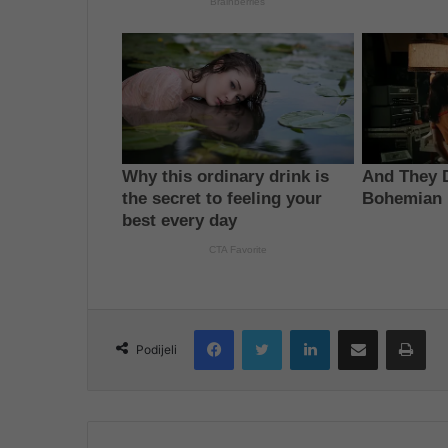
Facebook
Twitter
LinkedIn
Share via Email
Pri
Podijeli