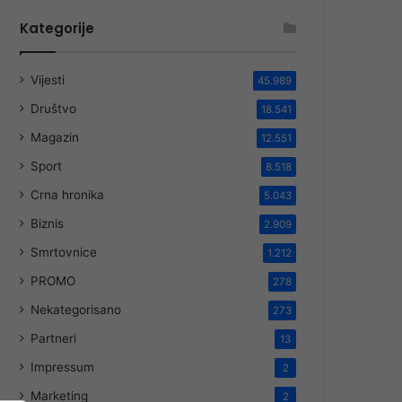
Kategorije
Vijesti
45.989
Društvo
18.541
Magazin
12.551
Sport
8.518
Crna hronika
5.043
Biznis
2.909
Smrtovnice
1.212
PROMO
278
Nekategorisano
273
Partneri
13
Impressum
2
Marketing
2