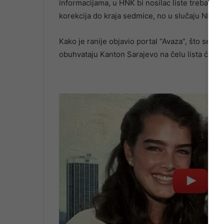
informacijama, u HNK bi nosilac liste trebao bi
korekcija do kraja sedmice, no u slučaju Nikšić
Kako je ranije objavio portal “Avaza”, što se t
obuhvataju Kanton Sarajevo na čelu lista će bit