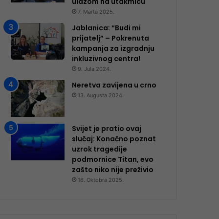
ulazom na utakmicu
7. Marta 2025.
Jablanica: “Budi mi
prijatelj” – Pokrenuta
kampanja za izgradnju
inkluzivnog centra!
9. Jula 2024.
Neretva zavijena u crno
13. Augusta 2024.
Svijet je pratio ovaj
slučaj: Konačno poznat
uzrok tragedije
podmornice Titan, evo
zašto niko nije preživio
16. Oktobra 2025.