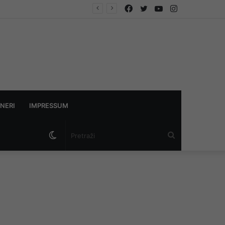
Facebook
Twitter
YouTube
Instagram
Uz legendarnog komentatora Marijana Mijajlovića najavljen prvi Memorijalni turnir „Muharem Mravović Mrav“ u Parsovićima
NERI
IMPRESSUM
Switch
Pretraži
skin