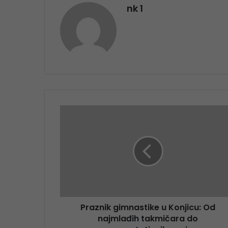
nk 1
Praznik gimnastike u Konjicu: Od
najmlađih takmičara do