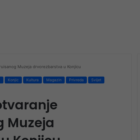
ruisanog Muzeja drvorezbarstva u Konjicu
a
Konjic
Kultura
Magazin
Privreda
Svijet
otvaranje
g Muzeja