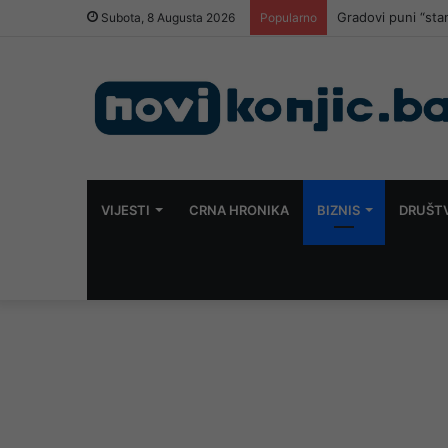
Gradovi puni “stan
Subota, 8 Augusta 2026
Popularno
VIJESTI
CRNA HRONIKA
BIZNIS
DRUŠT