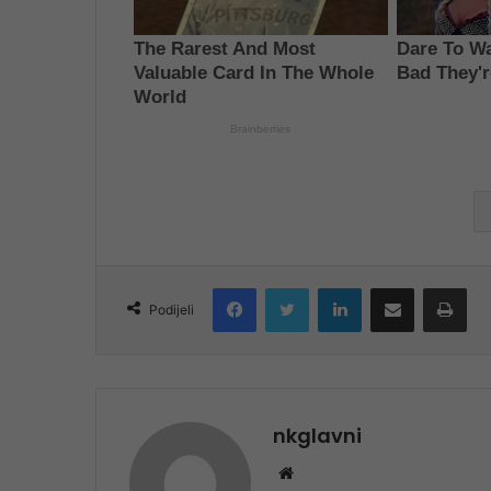
Facebook
Twitter
LinkedIn
Share via Email
Pri
Podijeli
nkglavni
Website