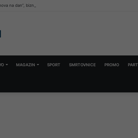
ova na dan”, biznis cvjeta: Koliko zaradi država, a koliko vlasnici, ko ih k
VO
MAGAZIN
SPORT
SMRTOVNICE
PROMO
PART