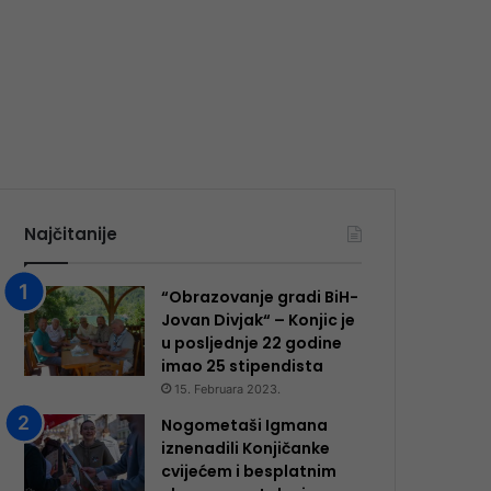
Najčitanije
“Obrazovanje gradi BiH-
Jovan Divjak“ – Konjic je
u posljednje 22 godine
imao 25 ​​stipendista
15. Februara 2023.
Nogometaši Igmana
iznenadili Konjičanke
cvijećem i besplatnim