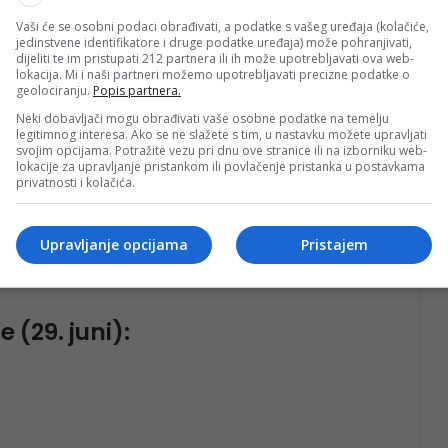
Vaši će se osobni podaci obrađivati, a podatke s vašeg uređaja (kolačiće,
jedinstvene identifikatore i druge podatke uređaja) može pohranjivati,
dijeliti te im pristupati 212 partnera ili ih može upotrebljavati ova web-
lokacija. Mi i naši partneri možemo upotrebljavati precizne podatke o
geolociranju.
Popis partnera.
 od same ideje pa sve do gotovog proizvoda.
Neki dobavljači mogu obrađivati vaše osobne podatke na temelju
legitimnog interesa. Ako se ne slažete s tim, u nastavku možete upravljati
dizajnerima koji su ostvarili saradnju sa Zanatom.
svojim opcijama. Potražite vezu pri dnu ove stranice ili na izborniku web-
lokacije za upravljanje pristankom ili povlačenje pristanka u postavkama
, čija su vizija, umijeće i predanost dali nemjerljiv
privatnosti i kolačića.
 za buduće generacije.
Upravljanje opcijama
Pristajem
u živog naslijeđa koje je upisano na UNESCO-vu
aštine čovječanstva.
 (29. juni):