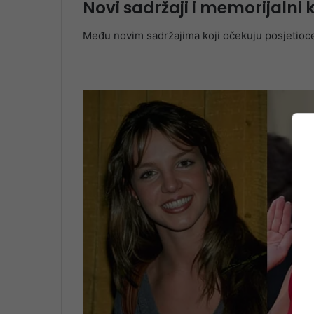
Novi sadržaji i memorijalni 
Među novim sadržajima koji očekuju posjetioce