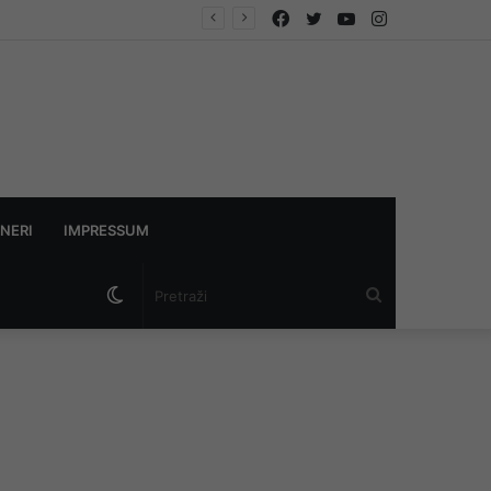
Facebook
Twitter
YouTube
Instagram
ontroliše
NERI
IMPRESSUM
Switch
Pretraži
skin