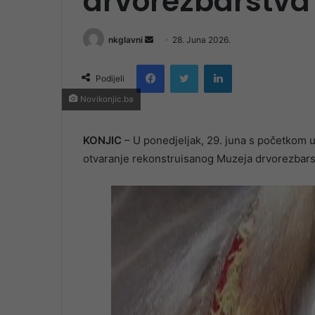
drvorezbarstva 
Send
nkglavni
28. Juna 2026.
an
Facebook
Twitter
LinkedIn
email
Podijeli
Novikonjic.ba
KONJIC
– U ponedjeljak, 29. juna s početkom u 
otvaranje rekonstruisanog Muzeja drvorezbarst