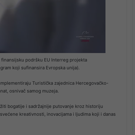
finansijsku podršku EU Interreg projekta
m koji sufinansira Evropska unija).
i implementiraju Turistička zajednica Hercegovačko-
anat, osnivač samog muzeja.
ti bogatije i sadržajnije putovanje kroz historiju
većene kreativnosti, inovacijama i ljudima koji i danas