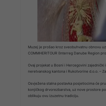
Muzej je prošao kroz sveobuhvatnu obnovu uz 
COMMHERITOUR (Interreg Danube Region progra
Ovaj projekat u Bosni i Hercegovini zajedničk
neretvanskog kantona i Rukotvorine d.o.o. – Z
Osvježena stalna postavka posjetiocima će pruži
konjičkog drvorezbarstva, uz nove prostore pos
oblikuju ovu izuzetnu tradiciju.