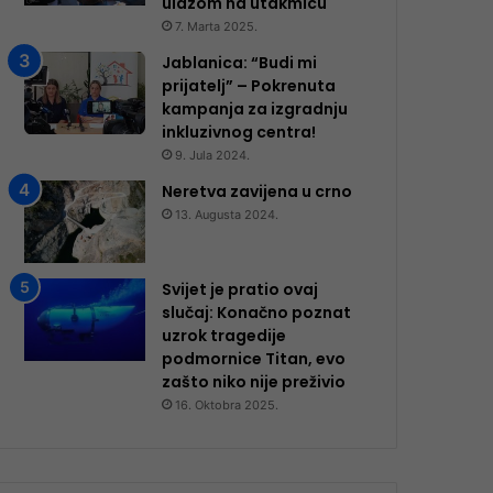
ulazom na utakmicu
7. Marta 2025.
Jablanica: “Budi mi
prijatelj” – Pokrenuta
kampanja za izgradnju
inkluzivnog centra!
9. Jula 2024.
Neretva zavijena u crno
13. Augusta 2024.
Svijet je pratio ovaj
slučaj: Konačno poznat
uzrok tragedije
podmornice Titan, evo
zašto niko nije preživio
16. Oktobra 2025.