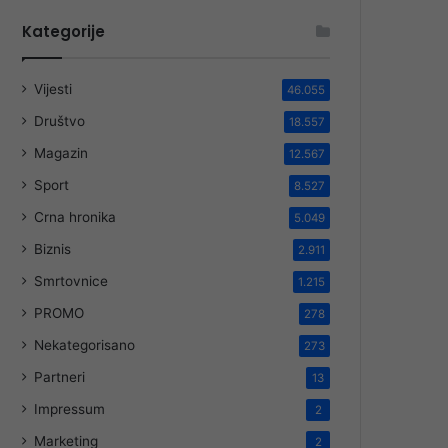
Kategorije
Vijesti
46.055
Društvo
18.557
Magazin
12.567
Sport
8.527
Crna hronika
5.049
Biznis
2.911
Smrtovnice
1.215
PROMO
278
Nekategorisano
273
Partneri
13
Impressum
2
Marketing
2