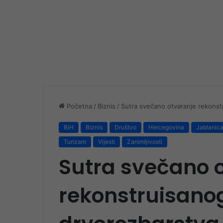
Početna
/
Biznis
/
Sutra svečano otvaranje rekonst
BiH
Biznis
Društvo
Hercegovina
Jablanic
Turizam
Vijesti
Zanimljivosti
Sutra svečano 
rekonstruisano