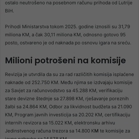
ostalo neutrošeno na posebnom računu prihoda od Lutrije
BiH.
Prihodi Ministarstva tokom 2025. godine iznosili su 31,79
miliona KM, a čak 30,11 miliona KM, odnosno gotovo 95
posto, ostvareno je od naknada po osnovu igara na sreću.
Milioni potrošeni na komisije
Revizija je utvrdila da su za rad različitih komisija isplaćene
naknade od 252.750 KM. Među njima se izdvajaju komisije
za Savjet za računovodstvo sa 45.288 KM, verifikaciju
stare devizne štednje sa 27.898 KM, rješavanje poreznih
žalbi sa 24.864 KM, Odbor za likvidnost budžeta sa 21.090
KM, Program javnih investicija sa 20.202 KM, certifikaciju
internih revizora sa 15.022 KM, elektronsku arhivu
Jedinstvenog računa trezora sa 14.800 K
M
te komisije za
javne nabavke sa 14.578 KM.