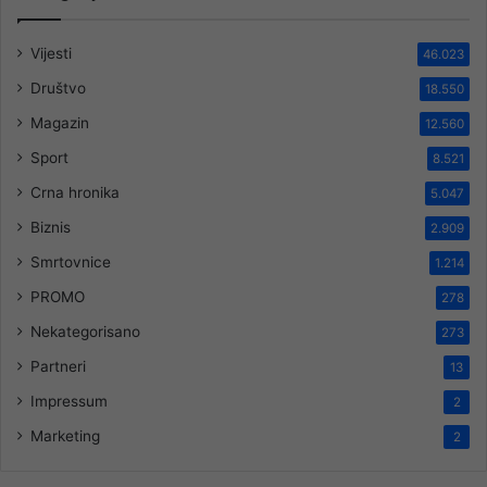
Vijesti
46.023
Društvo
18.550
Magazin
12.560
Sport
8.521
Crna hronika
5.047
Biznis
2.909
Smrtovnice
1.214
PROMO
278
Nekategorisano
273
Partneri
13
Impressum
2
Marketing
2