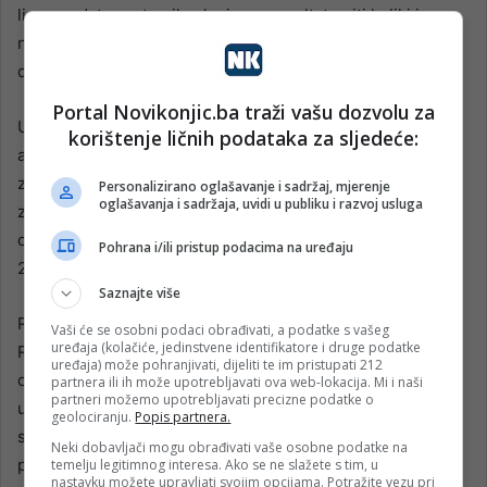
li su sredstva ostvarila planirane rezultate niti koliki je
njihov stvarni doprinos razvojnim ciljevima zbog kojih su
dodijeljena.
Portal Novikonjic.ba traži vašu dozvolu za
U izvještaju se navodi i da Ministarstvo nije provelo
korištenje ličnih podataka za sljedeće:
aktivnosti predviđene strateškim dokumentima i zakonima
za uvođenje međunarodnih računovodstvenih standarda
Personalizirano oglašavanje i sadržaj, mjerenje
oglašavanja i sadržaja, uvidi u publiku i razvoj usluga
za javni sektor, iako je njihovo usvajanje planirano još u
okviru Strategije upravljanja javnim finansijama za period
Pohrana i/ili pristup podacima na uređaju
2021–2025. godine.
Saznajte više
Revizori su utvrdili i nepravilnosti u oblasti radnih odnosa.
Vaši će se osobni podaci obrađivati, a podatke s vašeg
uređaja (kolačiće, jedinstvene identifikatore i druge podatke
Radno vrijeme zaposlenih nije bilo usklađeno sa Zakonom
uređaja) može pohranjivati, dijeliti te im pristupati 212
o radu i odlukama koje uređuju rad federalnih organa
partnera ili ih može upotrebljavati ova web-lokacija. Mi i naši
partneri možemo upotrebljavati precizne podatke o
uprave, dok evidencije o radnom vremenu nisu vođene za
geolociranju.
Popis partnera.
sve zaposlene. Iz sistema evidentiranja bili su izuzeti
Neki dobavljači mogu obrađivati vaše osobne podatke na
pojedini rukovodeći državni službenici i vozači, iako
temelju legitimnog interesa. Ako se ne slažete s tim, u
nastavku možete upravljati svojim opcijama. Potražite vezu pri