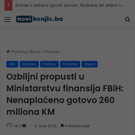
U Hrvatskoj uhvaćen 73-godišnji piroman koji je u jednom danu izazvao 5 požara
Meni
Pr
Početna
/
Biznis
/
Privreda
BiH
Društvo
Politika
Privreda
Vijesti
Ozbiljni propusti u
Ministarstvu finansija FBiH:
Nenaplaćeno gotovo 260
miliona KM
Send
nk 2
3. Juna 2026.
4 minutes read
an