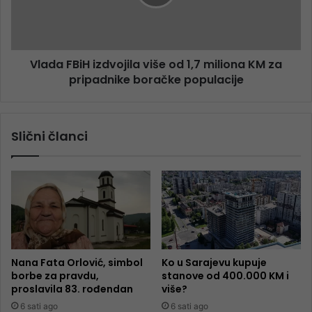
Vlada FBiH izdvojila više od 1,7 miliona KM za
pripadnike boračke populacije
Slični članci
Nana Fata Orlović, simbol
Ko u Sarajevu kupuje
borbe za pravdu,
stanove od 400.000 KM i
proslavila 83. rođendan
više?
6 sati ago
6 sati ago