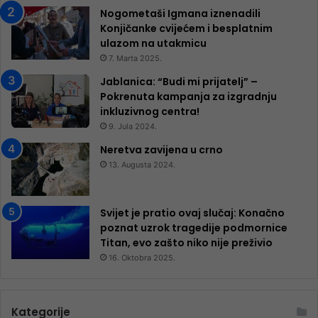
Nogometaši Igmana iznenadili
Konjičanke cvijećem i besplatnim
ulazom na utakmicu
7. Marta 2025.
Jablanica: “Budi mi prijatelj” –
Pokrenuta kampanja za izgradnju
inkluzivnog centra!
9. Jula 2024.
Neretva zavijena u crno
13. Augusta 2024.
Svijet je pratio ovaj slučaj: Konačno
poznat uzrok tragedije podmornice
Titan, evo zašto niko nije preživio
16. Oktobra 2025.
Kategorije