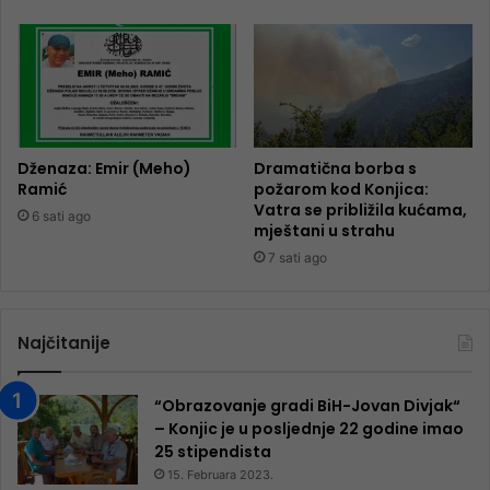
Dženaza: Emir (Meho)
Dramatična borba s
Ramić
požarom kod Konjica:
Vatra se približila kućama,
6 sati ago
mještani u strahu
7 sati ago
Najčitanije
“Obrazovanje gradi BiH-Jovan Divjak“
– Konjic je u posljednje 22 godine imao
25 ​​stipendista
15. Februara 2023.