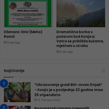
Dženaza: Emir (Meho)
Dramatična borba s
Ramić
požarom kod Konjica:
Vatra se približila kućama,
9 sati ago
mještani u strahu
9 sati ago
Najčitanije
“Obrazovanje gradi BiH-Jovan Divjak“
– Konjic je u posljednje 22 godine imao
25 ​​stipendista
15. Februara 2023.
Nogometaši Igmana iznenadili