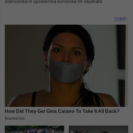
stanovnika ili uposlenika korisnika tih objekata.