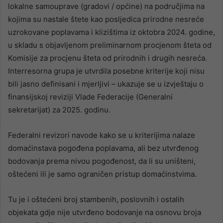
lokalne samouprave (gradovi / općine) na područjima na
kojima su nastale štete kao posljedica prirodne nesreće
uzrokovane poplavama i klizištima iz oktobra 2024. godine,
u skladu s objavljenom preliminarnom procjenom šteta od
Komisije za procjenu šteta od prirodnih i drugih nesreća.
Interresorna grupa je utvrdila posebne kriterije koji nisu
bili jasno definisani i mjerljivi – ukazuje se u izvještaju o
finansijskoj reviziji Vlade Federacije (Generalni
sekretarijat) za 2025. godinu.
Federalni revizori navode kako se u kriterijima nalaze
domaćinstava pogođena poplavama, ali bez utvrđenog
bodovanja prema nivou pogođenost, da li su uništeni,
oštećeni ili je samo ograničen pristup domaćinstvima.
Tu je i oštećeni broj stambenih, poslovnih i ostalih
objekata gdje nije utvrđeno bodovanje na osnovu broja