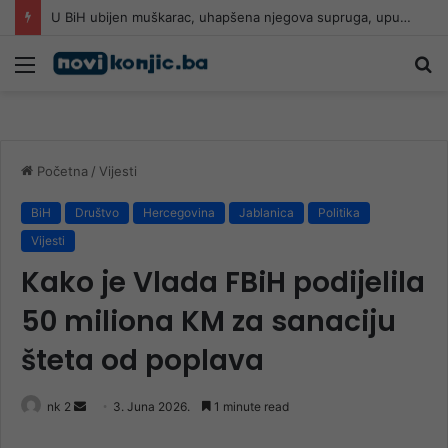
U BiH ubijen muškarac, uhapšena njegova supruga, upucan u glavu
Meni
Pr
Početna
/
Vijesti
BiH
Društvo
Hercegovina
Jablanica
Politika
Vijesti
Kako je Vlada FBiH podijelila
50 miliona KM za sanaciju
šteta od poplava
Send
nk 2
3. Juna 2026.
1 minute read
an