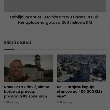
Ozbiljni propusti u Ministarstvu finansija FBiH:
Nenaplaćeno gotovo 260 miliona KM
Slični članci
Nana Fata Orlović, simbol
Ko u Sarajevu kupuje
borbe za pravdu,
stanove od 400.000 KM i
proslavila 83. rođendan
više?
8 sati ago
8 sati ago