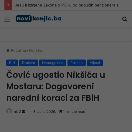
Jesu li izmjene Zakona o PIO-u od budućih penzionera sa 30 godina staža i 65 godina života napravile socijalne slučajeve
Meni
Pr
Početna
/
Društvo
BiH
Društvo
Hercegovina
Politika
Vijesti
Čović ugostio Nikšića u
Mostaru: Dogovoreni
naredni koraci za FBiH
Send
nk 2
3. Juna 2026.
1 minute read
an
email