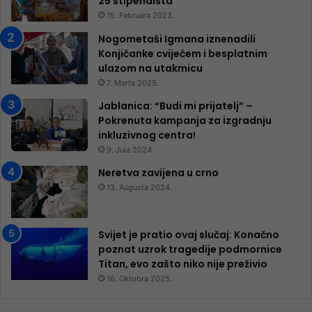
25 ​​stipendista
15. Februara 2023.
Nogometaši Igmana iznenadili
Konjičanke cvijećem i besplatnim
ulazom na utakmicu
7. Marta 2025.
Jablanica: “Budi mi prijatelj” –
Pokrenuta kampanja za izgradnju
inkluzivnog centra!
9. Jula 2024.
Neretva zavijena u crno
13. Augusta 2024.
Svijet je pratio ovaj slučaj: Konačno
poznat uzrok tragedije podmornice
Titan, evo zašto niko nije preživio
16. Oktobra 2025.