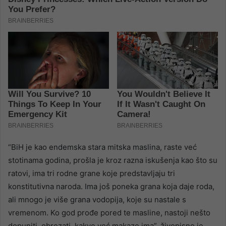
“BiH je kao endemska stara mitska maslina, raste već
stotinama godina, prošla je kroz razna iskušenja kao što su
ratovi, ima tri rodne grane koje predstavljaju tri
konstitutivna naroda. Ima još poneka grana koja daje roda,
ali mnogo je više grana vodopija, koje su nastale s
vremenom. Ko god prođe pored te masline, nastoji nešto
dopuniti, obrezati, kakve već makaze ima”, živopisno je