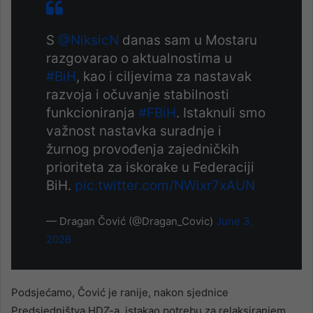
S
@NiksicN
danas sam u Mostaru
razgovarao o aktualnostima u
#BiH
, kao i ciljevima za nastavak
razvoja i očuvanje stabilnosti
funkcioniranja
#FBiH
. Istaknuli smo
važnost nastavka suradnje i
žurnog provođenja zajedničkih
prioriteta za iskorake u Federaciji
BiH.
pic.twitter.com/NWixr7xAUN
— Dragan Čović (@Dragan_Covic)
June 3,
2026
Podsjećamo, Čović je ranije, nakon sjednice
Predsjedništva HDZ-a, istakao potrebu za relaksiranjem