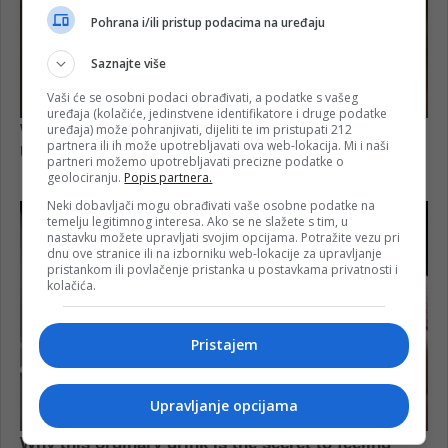
Pohrana i/ili pristup podacima na uređaju
Saznajte više
Vaši će se osobni podaci obrađivati, a podatke s vašeg
uređaja (kolačiće, jedinstvene identifikatore i druge podatke
uređaja) može pohranjivati, dijeliti te im pristupati 212
partnera ili ih može upotrebljavati ova web-lokacija. Mi i naši
partneri možemo upotrebljavati precizne podatke o
geolociranju.
Popis partnera.
Neki dobavljači mogu obrađivati vaše osobne podatke na
temelju legitimnog interesa. Ako se ne slažete s tim, u
nastavku možete upravljati svojim opcijama. Potražite vezu pri
dnu ove stranice ili na izborniku web-lokacije za upravljanje
pristankom ili povlačenje pristanka u postavkama privatnosti i
kolačića.
Pristajem
Upravljanje opcijama