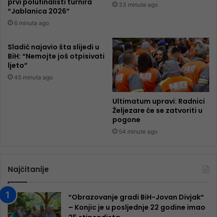
prvi polufinalisti turnira
33 minute ago
“Jablanica 2026”
6 minuta ago
Sladić najavio šta slijedi u
BiH: “Nemojte još otpisivati
ljeto”
45 minuta ago
Ultimatum upravi: Radnici
Željezare će se zatvoriti u
pogone
54 minute ago
Najčitanije
“Obrazovanje gradi BiH-Jovan Divjak“
– Konjic je u posljednje 22 godine imao