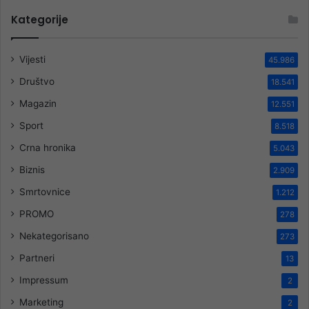
Kategorije
Vijesti
45.986
Društvo
18.541
Magazin
12.551
Sport
8.518
Crna hronika
5.043
Biznis
2.909
Smrtovnice
1.212
PROMO
278
Nekategorisano
273
Partneri
13
Impressum
2
Marketing
2