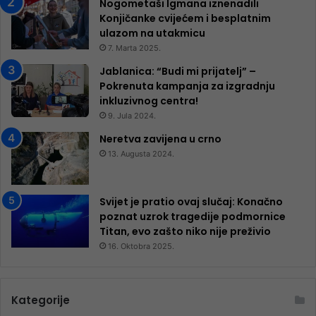
Nogometaši Igmana iznenadili
Konjičanke cvijećem i besplatnim
ulazom na utakmicu
7. Marta 2025.
Jablanica: “Budi mi prijatelj” –
Pokrenuta kampanja za izgradnju
inkluzivnog centra!
9. Jula 2024.
Neretva zavijena u crno
13. Augusta 2024.
Svijet je pratio ovaj slučaj: Konačno
poznat uzrok tragedije podmornice
Titan, evo zašto niko nije preživio
16. Oktobra 2025.
Kategorije