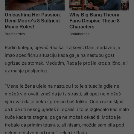
Radin kolega, pjevač Radiša Trajković Đani, nedavno je
imao specifičnu situaciju kada ga je na nastupu gost
ugrizao za stomak. Međutim, Rada je prošla kroz slično, ali
uz manje posljedice.
“Mene je žena ujela na nastupu i to je situacija gdje ne
možeš vjerovati, znaš da je iz strasti, ali opet ne možeš
vjerovati da je neko spreman baš toliko. Onda razmišljaš
da li da i ti nekog ujedeš ili opališ, i to je izgledalo kao malo
kuče kada te stegne, pa ga ne možeš otkačiti. Možda je
trebalo da primim tetanus, ali nisam, možda sam bila pod
nekim dejstvom od prije”, rekla je Rada.