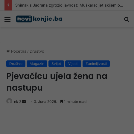
Snimak s Jadrana zgrozio javnost: Muškarac jet skijem ometao avione koji su gasili požar
Meni
Pr
Početna
/
Društvo
Društvo
Magazin
Svijet
Vijesti
Zanimljivosti
Pjevačicu ujela žena na
nastupu
Send
nk 2
3. Juna 2026.
1 minute read
an
email