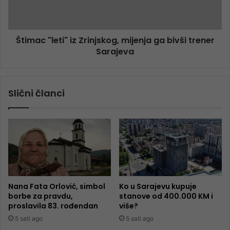
Štimac "leti" iz Zrinjskog, mijenja ga bivši trener
Sarajeva
Slični članci
Nana Fata Orlović, simbol
Ko u Sarajevu kupuje
borbe za pravdu,
stanove od 400.000 KM i
proslavila 83. rođendan
više?
5 sati ago
5 sati ago