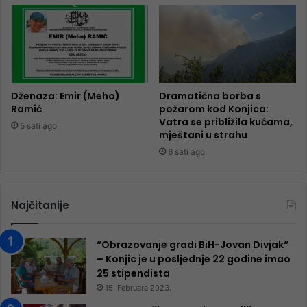
Dženaza: Emir (Meho)
Dramatična borba s
Ramić
požarom kod Konjica:
Vatra se približila kućama,
5 sati ago
mještani u strahu
6 sati ago
Najčitanije
“Obrazovanje gradi BiH-Jovan Divjak“
– Konjic je u posljednje 22 godine imao
25 ​​stipendista
15. Februara 2023.