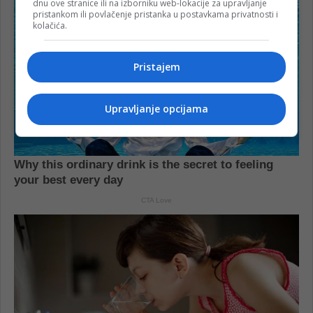
dnu ove stranice ili na izborniku web-lokacije za upravljanje
pristankom ili povlačenje pristanka u postavkama privatnosti i
kolačića.
Pristajem
Upravljanje opcijama