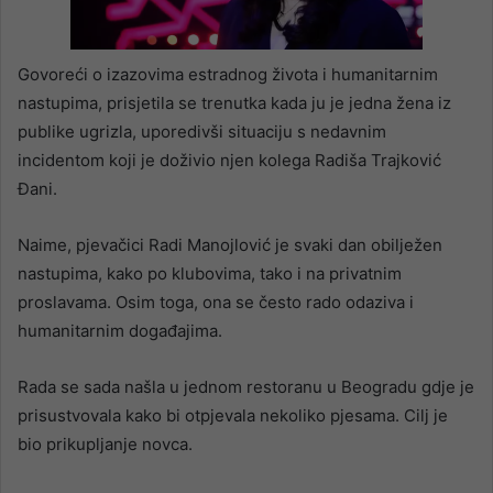
Next video in 5
Cancel
Govoreći o izazovima estradnog života i humanitarnim
nastupima, prisjetila se trenutka kada ju je jedna žena iz
publike ugrizla, uporedivši situaciju s nedavnim
incidentom koji je doživio njen kolega Radiša Trajković
Đani.
Naime, pjevačici Radi Manojlović je svaki dan obilježen
nastupima, kako po klubovima, tako i na privatnim
proslavama. Osim toga, ona se često rado odaziva i
humanitarnim događajima.
Rada se sada našla u jednom restoranu u Beogradu gdje je
prisustvovala kako bi otpjevala nekoliko pjesama. Cilj je
bio prikupljanje novca.