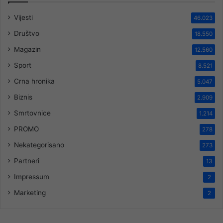
Vijesti
46.023
Društvo
18.550
Magazin
12.560
Sport
8.521
Crna hronika
5.047
Biznis
2.909
Smrtovnice
1.214
PROMO
278
Nekategorisano
273
Partneri
13
Impressum
2
Marketing
2