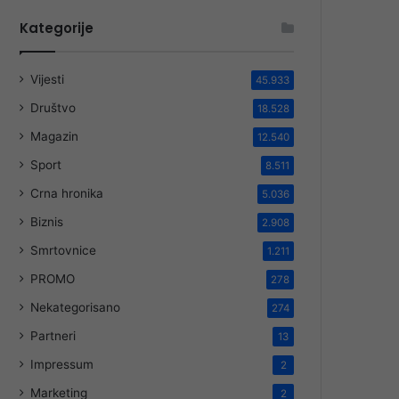
Kategorije
Vijesti
45.933
Društvo
18.528
Magazin
12.540
Sport
8.511
Crna hronika
5.036
Biznis
2.908
Smrtovnice
1.211
PROMO
278
Nekategorisano
274
Partneri
13
Impressum
2
Marketing
2