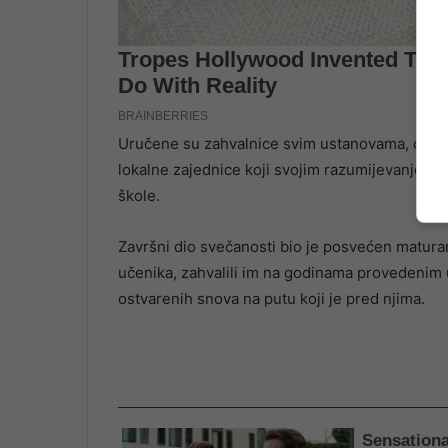
Uručene su zahvalnice svim ustanovama, organ
lokalne zajednice koji svojim razumijevanjem
škole.
Završni dio svečanosti bio je posvećen matura
učenika, zahvalili im na godinama provedenim u
ostvarenih snova na putu koji je pred njima.