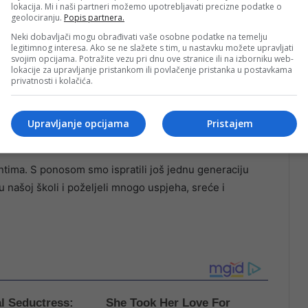
lokacija. Mi i naši partneri možemo upotrebljavati precizne podatke o
geolociranju.
Popis partnera.
Neki dobavljači mogu obrađivati vaše osobne podatke na temelju
legitimnog interesa. Ako se ne slažete s tim, u nastavku možete upravljati
svojim opcijama. Potražite vezu pri dnu ove stranice ili na izborniku web-
lokacije za upravljanje pristankom ili povlačenje pristanka u postavkama
privatnosti i kolačića.
izacijama, privrednim subjektima i pojedincima iz naše
, podrškom i saradnjom doprinose uspješnom radu naše
Upravljanje opcijama
Pristajem
ntima. S ponosom smo ispratili još jednu generaciju
 našoj školi i poželjeli mnogo uspjeha, sreće i