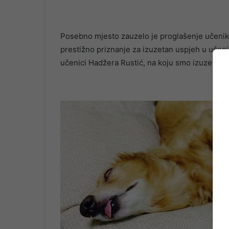
Posebno mjesto zauzelo je proglašenje učenik
prestižno priznanje za izuzetan uspjeh u učenju
učenici Hadžera Rustić, na koju smo izuzetno 