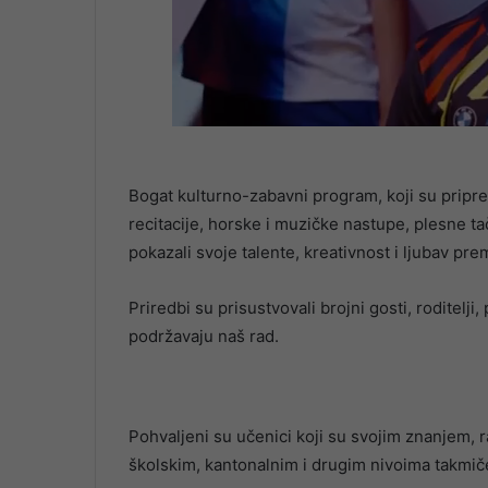
Bogat kulturno-zabavni program, koji su priprem
recitacije, horske i muzičke nastupe, plesne tač
pokazali svoje talente, kreativnost i ljubav pre
Priredbi su prisustvovali brojni gosti, roditelji, 
podržavaju naš rad.
Pohvaljeni su učenici koji su svojim znanjem, 
školskim, kantonalnim i drugim nivoima takmič