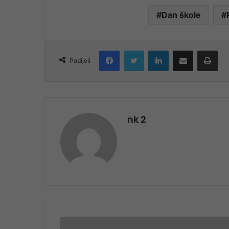
Dan škole
Facebook
Twitter
LinkedIn
Share via Email
Pri
Podijeli
nk 2