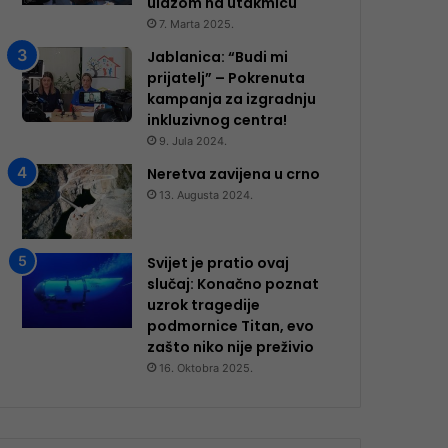
ulazom na utakmicu
7. Marta 2025.
Jablanica: “Budi mi
prijatelj” – Pokrenuta
kampanja za izgradnju
inkluzivnog centra!
9. Jula 2024.
Neretva zavijena u crno
13. Augusta 2024.
Svijet je pratio ovaj
slučaj: Konačno poznat
uzrok tragedije
podmornice Titan, evo
zašto niko nije preživio
16. Oktobra 2025.