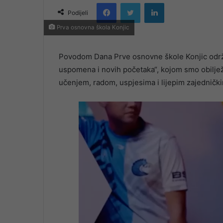
Facebook
Twitter
LinkedIn
email
Podijeli
Prva osnovna škola Konjic
Povodom Dana Prve osnovne škole Konjic održ
uspomena i novih početaka“, kojom smo obiljež
učenjem, radom, uspjesima i lijepim zajedničk