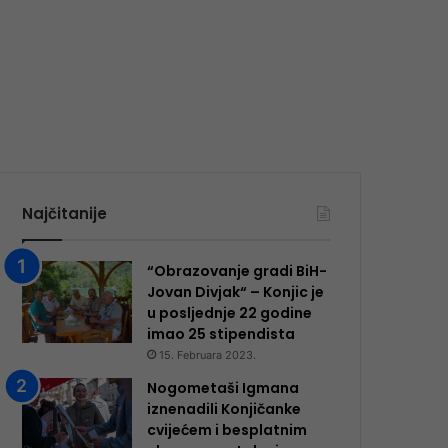
Najčitanije
“Obrazovanje gradi BiH-
Jovan Divjak“ – Konjic je
u posljednje 22 godine
imao 25 ​​stipendista
15. Februara 2023.
Nogometaši Igmana
iznenadili Konjičanke
cvijećem i besplatnim