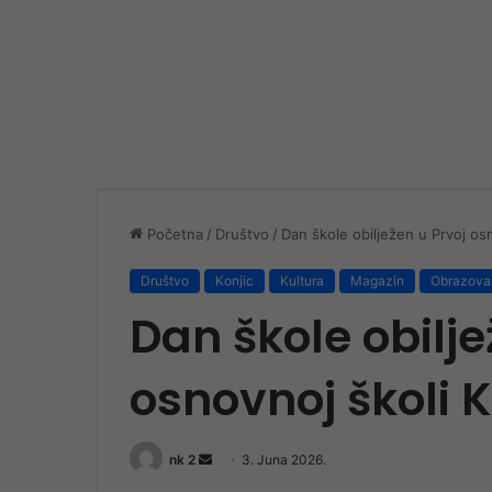
Početna
/
Društvo
/
Dan škole obilježen u Prvoj osn
Društvo
Konjic
Kultura
Magazin
Obrazova
Dan škole obilje
osnovnoj školi K
Send
nk 2
3. Juna 2026.
an