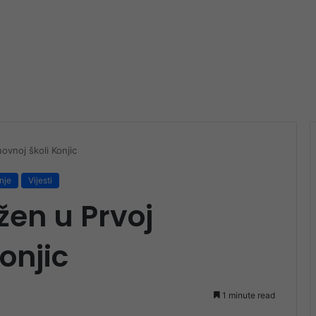
ovnoj školi Konjic
nje
Vijesti
žen u Prvoj
onjic
1 minute read