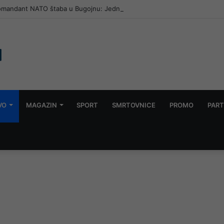
omandant NATO štaba u Bugojnu: Jedna od tema i Titova vila Gorica
VO
MAGAZIN
SPORT
SMRTOVNICE
PROMO
PART