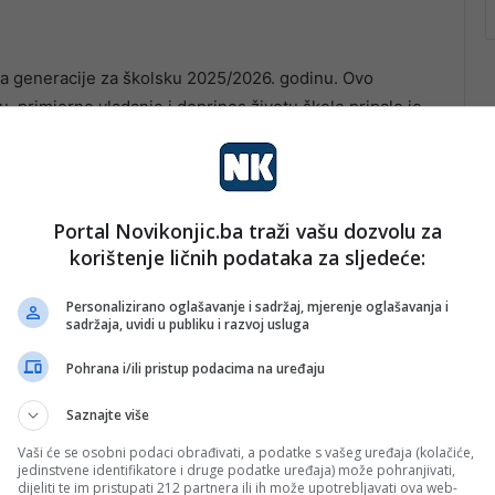
a generacije za školsku 2025/2026. godinu. Ovo
, primjerno vladanje i doprinos životu škole pripalo je
ponosni.
Portal Novikonjic.ba traži vašu dozvolu za
korištenje ličnih podataka za sljedeće:
Personalizirano oglašavanje i sadržaj, mjerenje oglašavanja i
sadržaja, uvidi u publiku i razvoj usluga
Pohrana i/ili pristup podacima na uređaju
Saznajte više
Vaši će se osobni podaci obrađivati, a podatke s vašeg uređaja (kolačiće,
jedinstvene identifikatore i druge podatke uređaja) može pohranjivati,
dijeliti te im pristupati 212 partnera ili ih može upotrebljavati ova web-