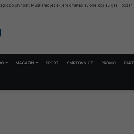
en 73-godišnji piroman koji je u jednom danu izazvao 5 požara
VO
MAGAZIN
SPORT
SMRTOVNICE
PROMO
PART