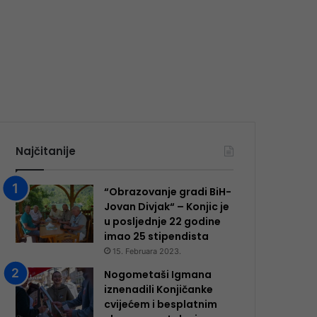
Najčitanije
“Obrazovanje gradi BiH-
Jovan Divjak“ – Konjic je
u posljednje 22 godine
imao 25 ​​stipendista
15. Februara 2023.
Nogometaši Igmana
iznenadili Konjičanke
cvijećem i besplatnim