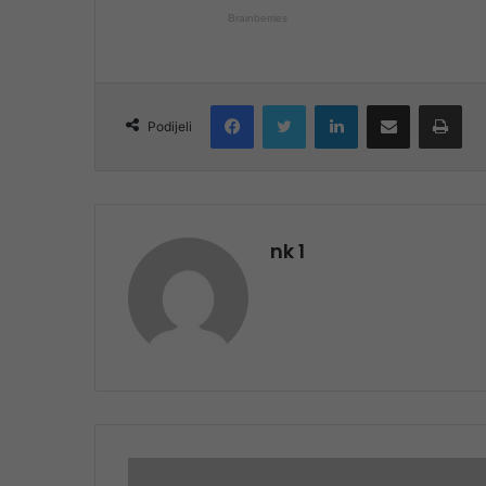
Facebook
Twitter
LinkedIn
Share via Email
Pri
Podijeli
nk 1