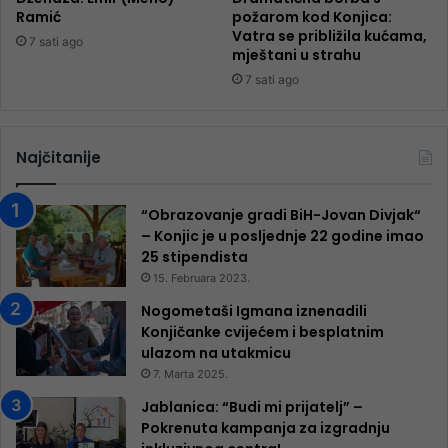
Ramić
požarom kod Konjica:
Vatra se približila kućama,
7 sati ago
mještani u strahu
7 sati ago
Najčitanije
“Obrazovanje gradi BiH-Jovan Divjak“
– Konjic je u posljednje 22 godine imao
25 ​​stipendista
15. Februara 2023.
Nogometaši Igmana iznenadili
Konjičanke cvijećem i besplatnim
ulazom na utakmicu
7. Marta 2025.
Jablanica: “Budi mi prijatelj” –
Pokrenuta kampanja za izgradnju