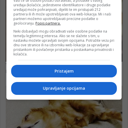
Vaši će se osobni podaci obrađivati, a podatke s vašeg
uređaja (kolačiće, jedinstvene identifikatore i druge podatke
uređaja) može pohranjivati, dijeliti te im pristupati 212
partnera ili ih može upotrebljavati ova web-lokacija. Mi i naši
partneri možemo upotrebljavati precizne podatke o
geolociranju.
Popis partnera.
Neki dobavljači mogu obrađivati vaše osobne podatke na
temelju legitimnog interesa. Ako se ne slažete s tim, u
nastavku možete upravljati svojim opcijama. Potražite vezu pri
dnu ove stranice ili na izborniku web-lokacije za upravljanje
pristankom ili povlačenje pristanka u postavkama privatnosti i
kolačića.
Pristajem
Upravljanje opcijama