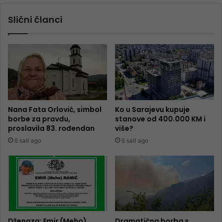
Slični članci
Nana Fata Orlović, simbol
Ko u Sarajevu kupuje
borbe za pravdu,
stanove od 400.000 KM i
proslavila 83. rođendan
više?
6 sati ago
6 sati ago
Dženaza: Emir (Meho)
Dramatična borba s