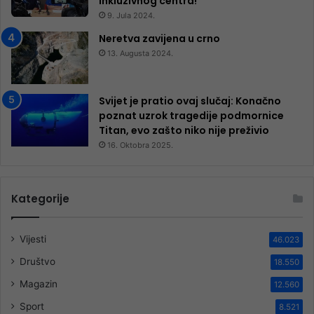
inkluzivnog centra!
9. Jula 2024.
Neretva zavijena u crno
13. Augusta 2024.
Svijet je pratio ovaj slučaj: Konačno
poznat uzrok tragedije podmornice
Titan, evo zašto niko nije preživio
16. Oktobra 2025.
Kategorije
Vijesti
46.023
Društvo
18.550
Magazin
12.560
Sport
8.521