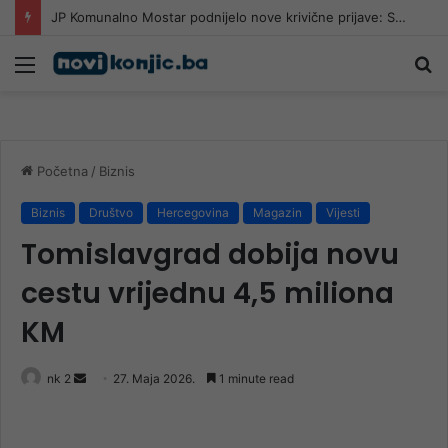
JP Komunalno Mostar podnijelo nove krivične prijave: Sumnjaju na lažno predstavljanje sindikata
Meni
Pr
Početna
/
Biznis
Biznis
Društvo
Hercegovina
Magazin
Vijesti
Tomislavgrad dobija novu
cestu vrijednu 4,5 miliona
KM
Send
nk 2
27. Maja 2026.
1 minute read
an
email