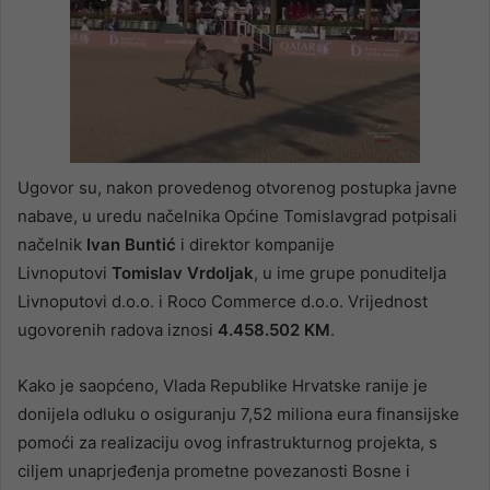
Ugovor su, nakon provedenog otvorenog postupka javne
nabave, u uredu načelnika Općine Tomislavgrad potpisali
načelnik
Ivan Buntić
i direktor kompanije
Livnoputovi
Tomislav Vrdoljak
, u ime grupe ponuditelja
Livnoputovi d.o.o. i Roco Commerce d.o.o. Vrijednost
ugovorenih radova iznosi
4.458.502 KM
.
Kako je saopćeno, Vlada Republike Hrvatske ranije je
donijela odluku o osiguranju 7,52 miliona eura finansijske
pomoći za realizaciju ovog infrastrukturnog projekta, s
ciljem unaprjeđenja prometne povezanosti Bosne i