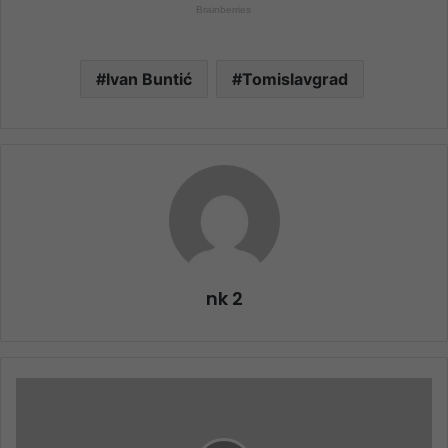
Ivan Buntić
Tomislavgrad
nk 2