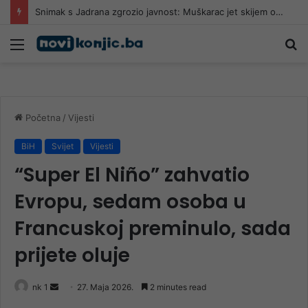
Snimak s Jadrana zgrozio javnost: Muškarac jet skijem ometao avione koji su gasili požar
Meni
Pr
Početna
/
Vijesti
BiH
Svijet
Vijesti
“Super El Niño” zahvatio
Evropu, sedam osoba u
Francuskoj preminulo, sada
prijete oluje
Send
nk 1
27. Maja 2026.
2 minutes read
an