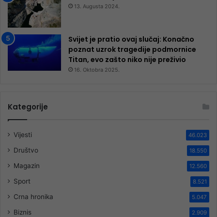
13. Augusta 2024.
Svijet je pratio ovaj slučaj: Konačno
poznat uzrok tragedije podmornice
Titan, evo zašto niko nije preživio
16. Oktobra 2025.
Kategorije
Vijesti
46.023
Društvo
18.550
Magazin
12.560
Sport
8.521
Crna hronika
5.047
Biznis
2.909