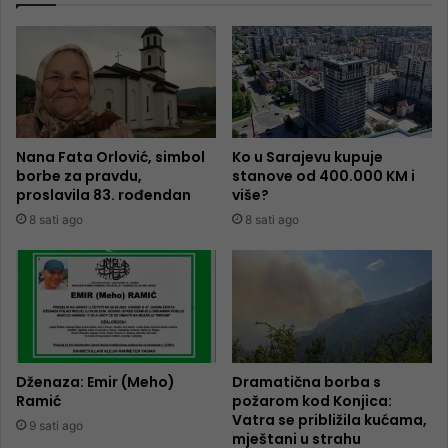
Nana Fata Orlović, simbol
Ko u Sarajevu kupuje
borbe za pravdu,
stanove od 400.000 KM i
proslavila 83. rođendan
više?
8 sati ago
8 sati ago
Dženaza: Emir (Meho)
Dramatična borba s
Ramić
požarom kod Konjica:
Vatra se približila kućama,
9 sati ago
mještani u strahu