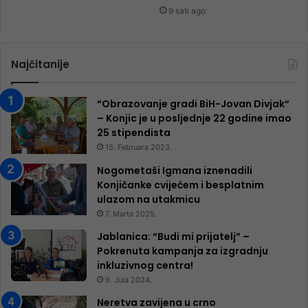
9 sati ago
Najčitanije
“Obrazovanje gradi BiH-Jovan Divjak“
– Konjic je u posljednje 22 godine imao
25 ​​stipendista
15. Februara 2023.
Nogometaši Igmana iznenadili
Konjičanke cvijećem i besplatnim
ulazom na utakmicu
7. Marta 2025.
Jablanica: “Budi mi prijatelj” –
Pokrenuta kampanja za izgradnju
inkluzivnog centra!
9. Jula 2024.
Neretva zavijena u crno