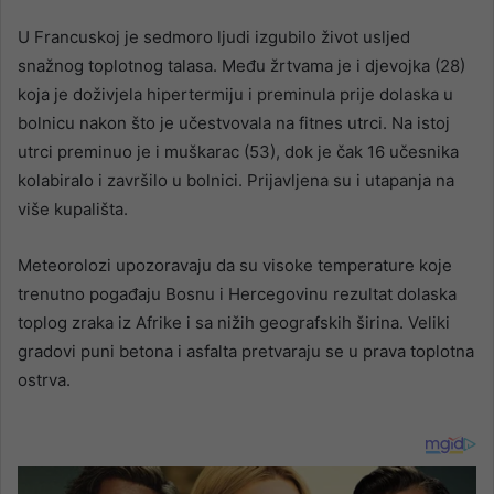
U Francuskoj je sedmoro ljudi izgubilo život usljed
snažnog toplotnog talasa. Među žrtvama je i djevojka (28)
koja je doživjela hipertermiju i preminula prije dolaska u
bolnicu nakon što je učestvovala na fitnes utrci. Na istoj
utrci preminuo je i muškarac (53), dok je čak 16 učesnika
kolabiralo i završilo u bolnici. Prijavljena su i utapanja na
više kupališta.
Meteorolozi upozoravaju da su visoke temperature koje
trenutno pogađaju Bosnu i Hercegovinu rezultat dolaska
toplog zraka iz Afrike i sa nižih geografskih širina. Veliki
gradovi puni betona i asfalta pretvaraju se u prava toplotna
ostrva.