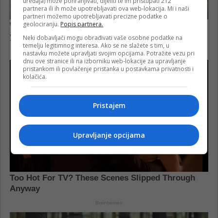
uređaja) može pohranjivati, dijeliti te im pristupati 212
partnera ili ih može upotrebljavati ova web-lokacija. Mi i naši
partneri možemo upotrebljavati precizne podatke o
geolociranju.
Popis partnera.
Neki dobavljači mogu obrađivati vaše osobne podatke na
temelju legitimnog interesa. Ako se ne slažete s tim, u
nastavku možete upravljati svojim opcijama. Potražite vezu pri
dnu ove stranice ili na izborniku web-lokacije za upravljanje
pristankom ili povlačenje pristanka u postavkama privatnosti i
kolačića.
Pristajem
Upravljanje opcijama