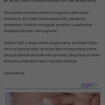
jer se već tokom vikenda očekuje novi rast temperatura.
Od početka naredne sedmice moguća je labilizacija
atmosfere, što znači češća pojava kiše, pljuskova,
grmljavine i lokalnih nepogoda, posebno u planinskim
predjelima Bosne i Hercegovine.
Kada je riječ o dugoročnim prognozama, stručnjaci ističu
da su prognoze duže od deset dana veoma nepouzdane
zbog složenosti atmosferskih procesa, zbog čega je teško
precizno predvidjeti kakvo nas ljeto očekuje.
oslobođenje