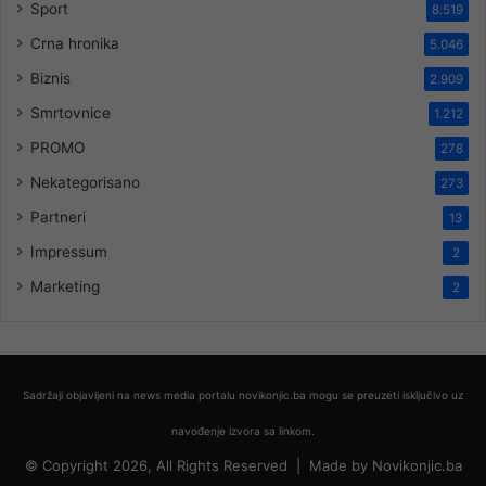
Sport
8.519
Crna hronika
5.046
Biznis
2.909
Smrtovnice
1.212
PROMO
278
Nekategorisano
273
Partneri
13
Impressum
2
Marketing
2
Sadržaji objavljeni na news media portalu novikonjic.ba mogu se preuzeti isključivo uz
navođenje izvora sa linkom.
© Copyright 2026, All Rights Reserved |
Made by
Novikonjic.ba