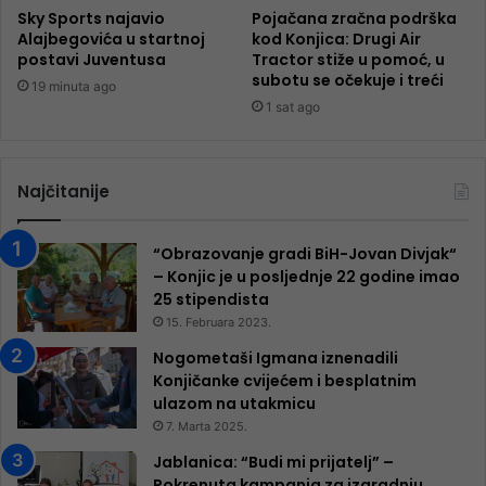
Sky Sports najavio
Pojačana zračna podrška
Alajbegovića u startnoj
kod Konjica: Drugi Air
postavi Juventusa
Tractor stiže u pomoć, u
subotu se očekuje i treći
19 minuta ago
1 sat ago
Najčitanije
“Obrazovanje gradi BiH-Jovan Divjak“
– Konjic je u posljednje 22 godine imao
25 ​​stipendista
15. Februara 2023.
Nogometaši Igmana iznenadili
Konjičanke cvijećem i besplatnim
ulazom na utakmicu
7. Marta 2025.
Jablanica: “Budi mi prijatelj” –
Pokrenuta kampanja za izgradnju