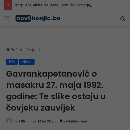
Iscrpljeni, ali ne odustaju: Konjički vatrogasci nakon višednevne borbe uzeli kratki predah
Meni
Pr
Početna
/
Vijesti
BiH
Vijesti
Gavrankapetanović o
masakru 27. maja 1992.
godine: Te slike ostaju u
čovjeku zauvijek
Send
nk 1
27. Maja 2026.
2 minutes read
an