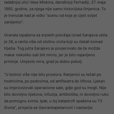
tadašnjoj ulici Vase Miskina, današnjoj Ferhadiji, 27. maja
1992. godine, za njega nije samo historijska činjenica. To
je trenutak kad je vidio “scenu od koje je cijeli svijet
zanijemio”.
Granata ispaljena sa srpskih položaja iznad Sarajeva ubila
je 26, a ranila više od stotinu civila koji su čekali komad
hljeba. Tog jutra Sarajevo je povjerovalo da će možda
makar nekoliko sati biti mirno, jer je bilo najavljeno
primirje. Umjesto mira, grad je dobio pokolj.
“U bolnici više nije bilo prostora. Ranjenici su ležali po
hodnicima, po podovima, od amfiteatra do liftova. Ljekari
su improvizovali operacione sale, gdje god su mogli. Nije
bilo dovoljno lijekova, infuzija, antibiotika, ni dovoljno ruku
da pomognu svima. Ipak, u toj katastrofi spašena su 73
života”, prisjeća se Gavrankapetanović i nastavlja: