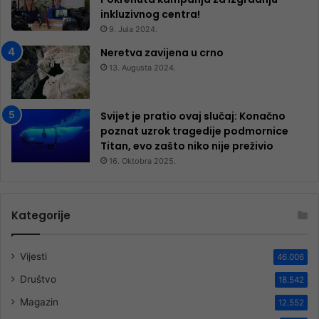
inkluzivnog centra!
9. Jula 2024.
Neretva zavijena u crno
13. Augusta 2024.
Svijet je pratio ovaj slučaj: Konačno
poznat uzrok tragedije podmornice
Titan, evo zašto niko nije preživio
16. Oktobra 2025.
Kategorije
Vijesti
46.006
Društvo
18.542
Magazin
12.552