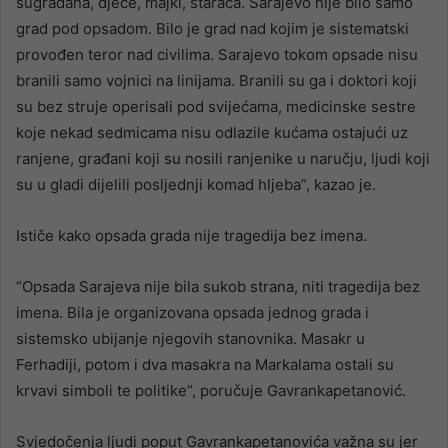
sugrađana, djece, majki, staraca. Sarajevo nije bilo samo
grad pod opsadom. Bilo je grad nad kojim je sistematski
provođen teror nad civilima. Sarajevo tokom opsade nisu
branili samo vojnici na linijama. Branili su ga i doktori koji
su bez struje operisali pod svijećama, medicinske sestre
koje nekad sedmicama nisu odlazile kućama ostajući uz
ranjene, građani koji su nosili ranjenike u naručju, ljudi koji
su u gladi dijelili posljednji komad hljeba”, kazao je.
Ističe kako opsada grada nije tragedija bez imena.
“Opsada Sarajeva nije bila sukob strana, niti tragedija bez
imena. Bila je organizovana opsada jednog grada i
sistemsko ubijanje njegovih stanovnika. Masakr u
Ferhadiji, potom i dva masakra na Markalama ostali su
krvavi simboli te politike”, poručuje Gavrankapetanović.
Svjedočenja ljudi poput Gavrankapetanovića važna su jer