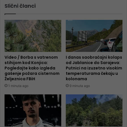
Slični članci
Video / Borba s vatrenom
I danas saobraćajni kolaps
stihijom kod Konjica:
od Jablanice do Sarajeva:
Pogledajte kako izgleda
Putnici na izuzetno visokim
gašenje požara cisternom
temperaturama čekaju u
Željeznica FBiH
kolonama
1 minuta ago
9 minuta ago