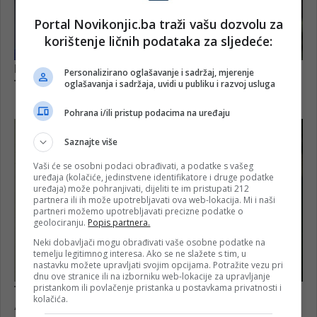
Portal Novikonjic.ba traži vašu dozvolu za
korištenje ličnih podataka za sljedeće:
Personalizirano oglašavanje i sadržaj, mjerenje
oglašavanja i sadržaja, uvidi u publiku i razvoj usluga
Pohrana i/ili pristup podacima na uređaju
Saznajte više
Vaši će se osobni podaci obrađivati, a podatke s vašeg
uređaja (kolačiće, jedinstvene identifikatore i druge podatke
uređaja) može pohranjivati, dijeliti te im pristupati 212
partnera ili ih može upotrebljavati ova web-lokacija. Mi i naši
partneri možemo upotrebljavati precizne podatke o
geolociranju.
Popis partnera.
Neki dobavljači mogu obrađivati vaše osobne podatke na
temelju legitimnog interesa. Ako se ne slažete s tim, u
nastavku možete upravljati svojim opcijama. Potražite vezu pri
dnu ove stranice ili na izborniku web-lokacije za upravljanje
pristankom ili povlačenje pristanka u postavkama privatnosti i
kolačića.