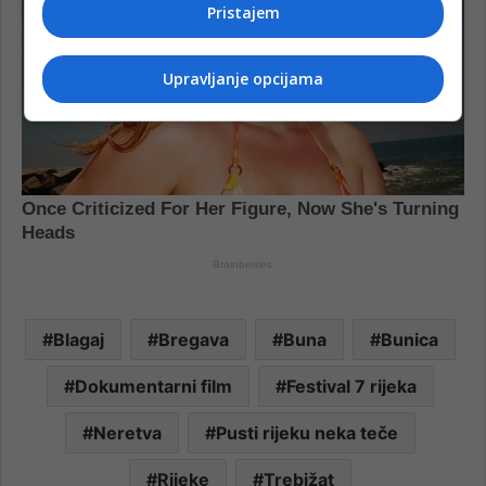
Pristajem
Upravljanje opcijama
Blagaj
Bregava
Buna
Bunica
Dokumentarni film
Festival 7 rijeka
Neretva
Pusti rijeku neka teče
Rijeke
Trebižat