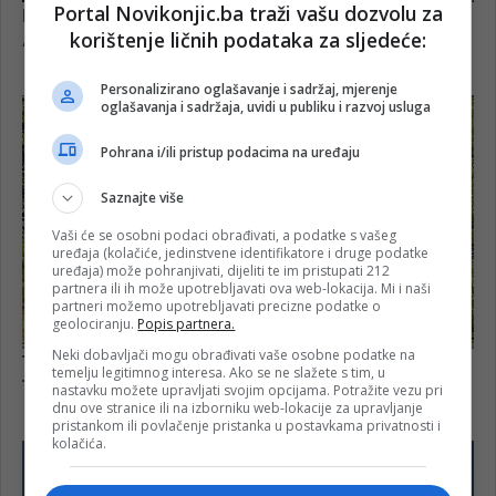
Portal Novikonjic.ba traži vašu dozvolu za
korištenje ličnih podataka za sljedeće:
Personalizirano oglašavanje i sadržaj, mjerenje
oglašavanja i sadržaja, uvidi u publiku i razvoj usluga
Pohrana i/ili pristup podacima na uređaju
Saznajte više
Vaši će se osobni podaci obrađivati, a podatke s vašeg
uređaja (kolačiće, jedinstvene identifikatore i druge podatke
uređaja) može pohranjivati, dijeliti te im pristupati 212
partnera ili ih može upotrebljavati ova web-lokacija. Mi i naši
partneri možemo upotrebljavati precizne podatke o
geolociranju.
Popis partnera.
Neki dobavljači mogu obrađivati vaše osobne podatke na
temelju legitimnog interesa. Ako se ne slažete s tim, u
nastavku možete upravljati svojim opcijama. Potražite vezu pri
dnu ove stranice ili na izborniku web-lokacije za upravljanje
pristankom ili povlačenje pristanka u postavkama privatnosti i
kolačića.