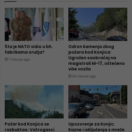
Šta je NATO vidio u bh.
Odron kamenja zbog
fabrikama oružja?
požara kod Konjica:
Ugrožen saobraćaj na
7 minuta ago
magistrali M-17, oštećeno
više vozila
54 minute ago
Požar kod Konjica se
Upozorenje za Konjic:
razbuktao: Vatrogasci
Kazne i isključenja s mreže