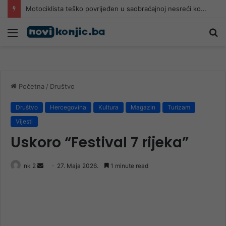
Motociklista teško povrijeđen u saobraćajnoj nesreći kod Čitluka
Meni
Pr
Početna
/
Društvo
Društvo
Hercegovina
Kultura
Magazin
Turizam
Vijesti
Uskoro “Festival 7 rijeka”
Send
nk 2
27. Maja 2026.
1 minute read
an
email