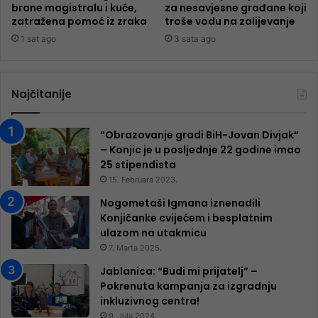
brane magistralu i kuće,
za nesavjesne građane koji
zatražena pomoć iz zraka
troše vodu na zalijevanje
1 sat ago
3 sata ago
Najčitanije
“Obrazovanje gradi BiH-Jovan Divjak“
– Konjic je u posljednje 22 godine imao
25 ​​stipendista
15. Februara 2023.
Nogometaši Igmana iznenadili
Konjičanke cvijećem i besplatnim
ulazom na utakmicu
7. Marta 2025.
Jablanica: “Budi mi prijatelj” –
Pokrenuta kampanja za izgradnju
inkluzivnog centra!
9. Jula 2024.