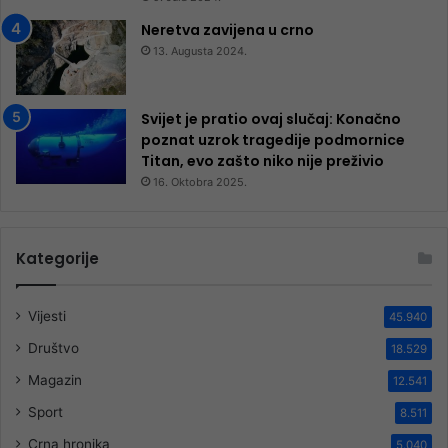
Neretva zavijena u crno
13. Augusta 2024.
Svijet je pratio ovaj slučaj: Konačno
poznat uzrok tragedije podmornice
Titan, evo zašto niko nije preživio
16. Oktobra 2025.
Kategorije
Vijesti
45.940
Društvo
18.529
Magazin
12.541
Sport
8.511
Crna hronika
5.040