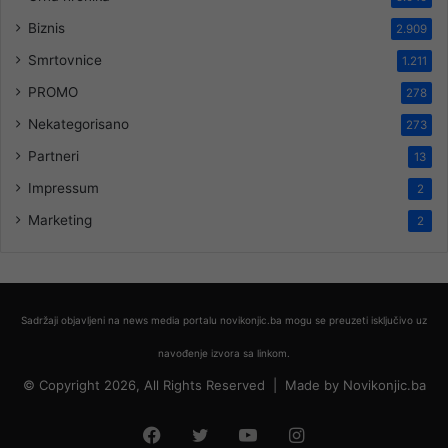
Biznis
2.909
Smrtovnice
1.211
PROMO
278
Nekategorisano
273
Partneri
13
Impressum
2
Marketing
2
Sadržaji objavljeni na news media portalu novikonjic.ba mogu se preuzeti isključivo uz
navođenje izvora sa linkom.
© Copyright 2026, All Rights Reserved |
Made by
Novikonjic.ba
Facebook
Twitter
YouTube
Instagram