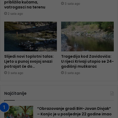
približila kućama,
3 sata ago
vatrogasci na terenu
2 sata ago
Slijedi novi toplotni talas:
Tragedija kod Zavidovića:
Ljeto u punoj svojoj snazi
U rijeci Krivaji utopio se 24-
potrajat će do…
godišnji muškarac
3 sata ago
3 sata ago
Najčitanije
“Obrazovanje gradi BiH-Jovan Divjak“
– Konjic je u posljednje 22 godine imao