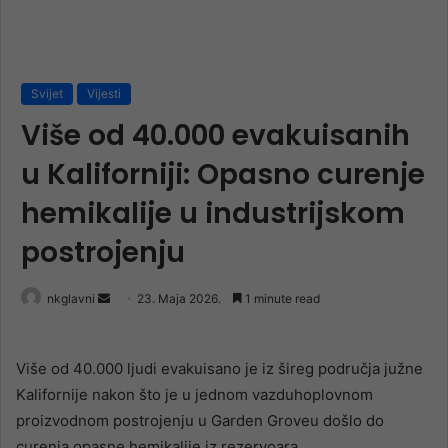
Svijet
Vijesti
Više od 40.000 evakuisanih
u Kaliforniji: Opasno curenje
hemikalije u industrijskom
postrojenju
Send
nkglavni
23. Maja 2026.
1 minute read
an
email
Više od 40.000 ljudi evakuisano je iz šireg područja južne
Kalifornije nakon što je u jednom vazduhoplovnom
proizvodnom postrojenju u Garden Groveu došlo do
curenja opasne hemikalije iz rezervoara.