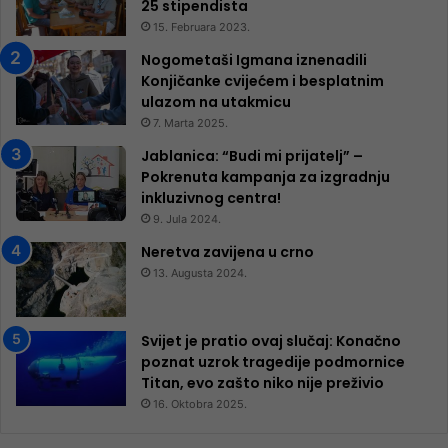
25 ​​stipendista
15. Februara 2023.
Nogometaši Igmana iznenadili
Konjičanke cvijećem i besplatnim
ulazom na utakmicu
7. Marta 2025.
Jablanica: “Budi mi prijatelj” –
Pokrenuta kampanja za izgradnju
inkluzivnog centra!
9. Jula 2024.
Neretva zavijena u crno
13. Augusta 2024.
Svijet je pratio ovaj slučaj: Konačno
poznat uzrok tragedije podmornice
Titan, evo zašto niko nije preživio
16. Oktobra 2025.