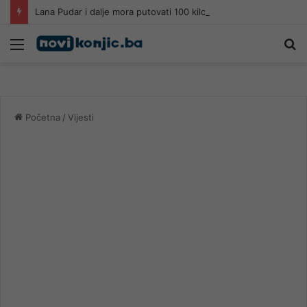
Lana Pudar i dalje mora putovati 100 kilometara od Mostara kako bi trenirala
Meni
Pr
Početna
/
Vijesti