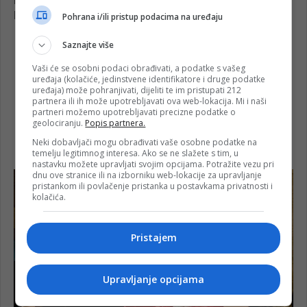
Pohrana i/ili pristup podacima na uređaju
Saznajte više
Vaši će se osobni podaci obrađivati, a podatke s vašeg
uređaja (kolačiće, jedinstvene identifikatore i druge podatke
uređaja) može pohranjivati, dijeliti te im pristupati 212
partnera ili ih može upotrebljavati ova web-lokacija. Mi i naši
partneri možemo upotrebljavati precizne podatke o
geolociranju.
Popis partnera.
Neki dobavljači mogu obrađivati vaše osobne podatke na
temelju legitimnog interesa. Ako se ne slažete s tim, u
nastavku možete upravljati svojim opcijama. Potražite vezu pri
dnu ove stranice ili na izborniku web-lokacije za upravljanje
pristankom ili povlačenje pristanka u postavkama privatnosti i
kolačića.
Pristajem
Upravljanje opcijama