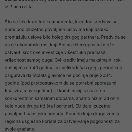
iz Plana rasta.
Što se tiče kreditne komponente, kreditna sredstva se
nude pod izuzetno povoljnim uslovima koji daleko
premašuju uslove bilo kojeg drugog partnera. Predviđa se
da će ekonomski rast koji Bosna i Hercegovina može
ostvariti kroz ove investicije višestruko premašiti
vrijednost samog duga. Ovi krediti imaju maksimalni rok
dospijeća od 40 godina, uz velikodušan grejs period koji
osigurava da otplata glavnice ne počinje prije 2034.
godine (pod pretpostavkom da se potrebni sporazumi
finaliziraju ove godine). U kombinaciji s izuzetno
konkurentnim kamatnim stopama, znatno nižim od onih
koje nude druga tržišta i partneri, EU daje izuzetno
povoljnu finansijsku ponudu. Ponudu koju druge zemlje
regiona uspješno koriste za ostvarivanje pogodnosti za
svoje građane.