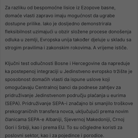
Za razliku od bespomoćne lisice iz Ezopove basne,
domaće vlasti zapravo imaju mogućnost da ugrabe
dostupne prilike. Iako je dosljedno demonstrirala
fleksibilnost uzimajući u obzir složene procese donošenja
odluka u zemlji, Evropska unija također djeluje u skladu sa
strogim pravilima i zakonskim rokovima. A vrijeme ističe.
Ključni test odlučnosti Bosne i Hercegovine da napreduje
ka postepenoj integraciji u Jedinstveno evropsko tržište je
sposobnost domaćih vlasti da ispune uslove koji
omogućavaju Centralnoj banci da podnese zahtjev za
pridruživanje Jedinstvenom području plaćanja u eurima
(SEPA). Pridruživanje SEPA-i značajno bi smanjilo troškove
prekograničnih transfera novca, uključujući prema novim
članicama SEPA-e Albaniji, Sjevernoj Makedoniji, Crnoj
Gori i Srbiji, kao i prema EU. To su očigledne koristi za
poslovni sektor, kao i za pojedince i porodice.