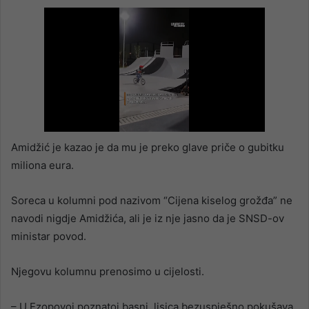
Amidžić je kazao je da mu je preko glave priče o gubitku
miliona eura.
Soreca u kolumni pod nazivom “Cijena kiselog grožđa” ne
navodi nigdje Amidžića, ali je iz nje jasno da je SNSD-ov
ministar povod.
Njegovu kolumnu prenosimo u cijelosti.
– U Ezopovoj poznatoj basni, lisica bezuspješno pokušava