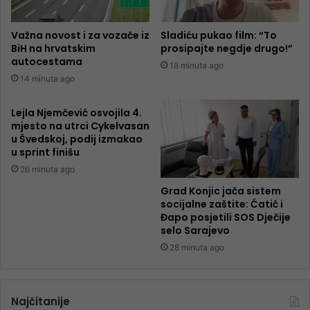
Važna novost i za vozače iz
Sladiću pukao film: “To
BiH na hrvatskim
prosipajte negdje drugo!”
autocestama
18 minuta ago
14 minuta ago
Lejla Njemčević osvojila 4.
mjesto na utrci Cykelvasan
u Švedskoj, podij izmakao
u sprint finišu
26 minuta ago
Grad Konjic jača sistem
socijalne zaštite: Ćatić i
Đapo posjetili SOS Dječije
selo Sarajevo
28 minuta ago
Najčitanije