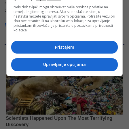
cijenu za građane Bosne i Hercegovine – napisao je
Neki dobavljači mogu obrađivati vaše osobne podatke na
Soreca.
temelju legitimnog interesa. Ako se ne slažete s tim, u
nastavku možete upravljati svojim opcijama. Potražite vezu pri
dnu ove stranice ili na izborniku web-lokacije za upravljanje
faktor.ba
pristankom ili povlačenje pristanka u postavkama privatnosti i
kolačića.
Pristajem
Upravljanje opcijama