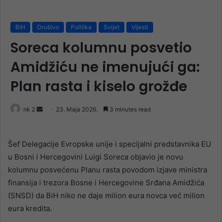
BiH
Društvo
Politika
Svijet
Vijesti
Soreca kolumnu posvetio
Amidžiću ne imenujući ga:
Plan rasta i kiselo grožđe
Send
nk 2
23. Maja 2026.
3 minutes read
an
email
Šef Delegacije Evropske unije i specijalni predstavnika EU
u Bosni i Hercegovini Luigi Soreca objavio je novu
kolumnu posvećenu Planu rasta povodom izjave ministra
finansija i trezora Bosne i Hercegovine Srđana Amidžića
(SNSD) da BiH niko ne daje milion eura novca već milion
eura kredita.