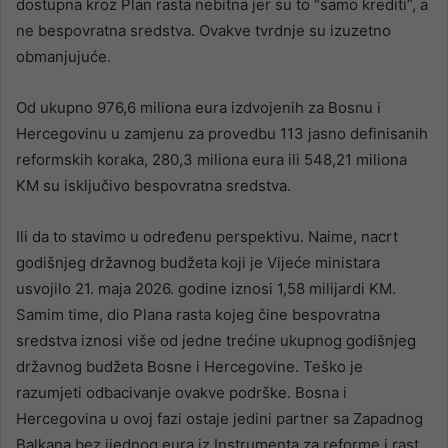
dostupna kroz Plan rasta nebitna jer su to “samo krediti”, a
ne bespovratna sredstva. Ovakve tvrdnje su izuzetno
obmanjujuće.
Od ukupno 976,6 miliona eura izdvojenih za Bosnu i
Hercegovinu u zamjenu za provedbu 113 jasno definisanih
reformskih koraka, 280,3 miliona eura ili 548,21 miliona
KM su isključivo bespovratna sredstva.
Ili da to stavimo u određenu perspektivu. Naime, nacrt
godišnjeg državnog budžeta koji je Vijeće ministara
usvojilo 21. maja 2026. godine iznosi 1,58 milijardi KM.
Samim time, dio Plana rasta kojeg čine bespovratna
sredstva iznosi više od jedne trećine ukupnog godišnjeg
državnog budžeta Bosne i Hercegovine. Teško je
razumjeti odbacivanje ovakve podrške. Bosna i
Hercegovina u ovoj fazi ostaje jedini partner sa Zapadnog
Balkana bez ijednog eura iz Instrumenta za reforme i rast