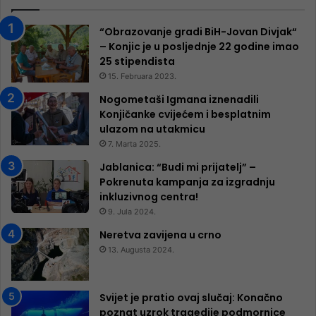
“Obrazovanje gradi BiH-Jovan Divjak“
– Konjic je u posljednje 22 godine imao
25 ​​stipendista
15. Februara 2023.
Nogometaši Igmana iznenadili
Konjičanke cvijećem i besplatnim
ulazom na utakmicu
7. Marta 2025.
Jablanica: “Budi mi prijatelj” –
Pokrenuta kampanja za izgradnju
inkluzivnog centra!
9. Jula 2024.
Neretva zavijena u crno
13. Augusta 2024.
Svijet je pratio ovaj slučaj: Konačno
poznat uzrok tragedije podmornice