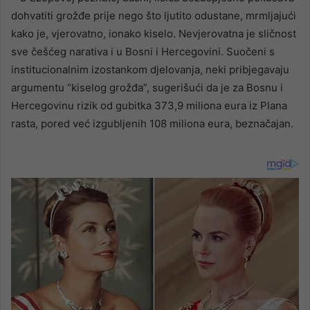
dohvatiti grožđe prije nego što ljutito odustane, mrmljajući
kako je, vjerovatno, ionako kiselo. Nevjerovatna je sličnost
sve češćeg narativa i u Bosni i Hercegovini. Suočeni s
institucionalnim izostankom djelovanja, neki pribjegavaju
argumentu “kiselog grožđa”, sugerišući da je za Bosnu i
Hercegovinu rizik od gubitka 373,9 miliona eura iz Plana
rasta, pored već izgubljenih 108 miliona eura, beznačajan.