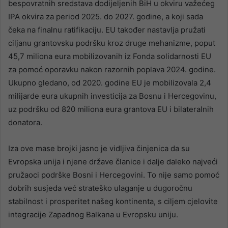
bespovratnih sredstava dodijeljenih BiH u okviru važećeg
IPA okvira za period 2025. do 2027. godine, a koji sada
čeka na finalnu ratifikaciju. EU također nastavlja pružati
ciljanu grantovsku podršku kroz druge mehanizme, poput
45,7 miliona eura mobilizovanih iz Fonda solidarnosti EU
za pomoć oporavku nakon razornih poplava 2024. godine.
Ukupno gledano, od 2020. godine EU je mobilizovala 2,4
milijarde eura ukupnih investicija za Bosnu i Hercegovinu,
uz podršku od 820 miliona eura grantova EU i bilateralnih
donatora.
Iza ove mase brojki jasno je vidljiva činjenica da su
Evropska unija i njene države članice i dalje daleko najveći
pružaoci podrške Bosni i Hercegovini. To nije samo pomoć
dobrih susjeda već strateško ulaganje u dugoročnu
stabilnost i prosperitet našeg kontinenta, s ciljem cjelovite
integracije Zapadnog Balkana u Evropsku uniju.