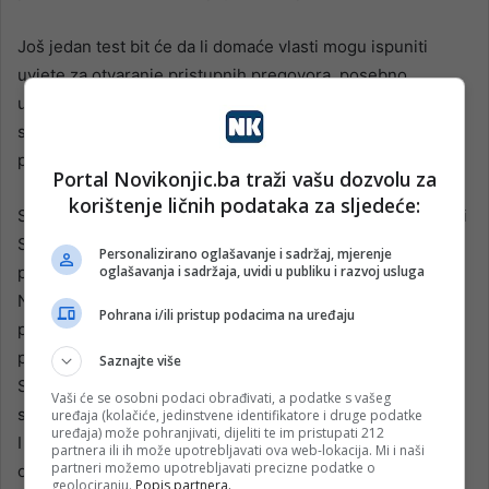
Još jedan test bit će da li domaće vlasti mogu ispuniti
uvjete za otvaranje pristupnih pregovora, posebno
usvajanjem Zakona o sudovima i Zakona o VSTV-u BiH u
skladu s evropskim standardima, te imenovanjem glavnog
pregovarača.
Portal Novikonjic.ba traži vašu dozvolu za
korištenje ličnih podataka za sljedeće:
Sada je krajnje vrijeme da se ostvari napredak u finalizaciji
Sporazuma o zajmu i Sporazuma o Instrumentu, kao
Personalizirano oglašavanje i sadržaj, mjerenje
pravnom osnovu za isplatu sredstava u okviru Plana rasta.
oglašavanja i sadržaja, uvidi u publiku i razvoj usluga
Nakon usvajanja Reformske agende u okviru Plana rasta
Pohrana i/ili pristup podacima na uređaju
prošle godine, Bosna i Hercegovina ispunjava uslove za
predfinansiranje u iznosu od oko 68 miliona eura.
Saznajte više
Sporazum o zajmu i Sporazum o Instrumentu standardni
Vaši će se osobni podaci obrađivati, a podatke s vašeg
su administrativni dokumenti. Nema razloga za odgađanje.
uređaja (kolačiće, jedinstvene identifikatore i druge podatke
uređaja) može pohranjivati, dijeliti te im pristupati 212
I nikakva opravdanja o “kiselom grožđu” neće moći
partnera ili ih može upotrebljavati ova web-lokacija. Mi i naši
partneri možemo upotrebljavati precizne podatke o
opravdati žalosnu realnost da nečinjenje nosi visoku
geolociranju.
Popis partnera.