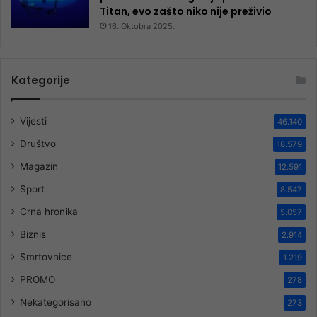
Titan, evo zašto niko nije preživio
16. Oktobra 2025.
Kategorije
Vijesti
46.140
Društvo
18.579
Magazin
12.591
Sport
8.547
Crna hronika
5.057
Biznis
2.914
Smrtovnice
1.219
PROMO
278
Nekategorisano
273