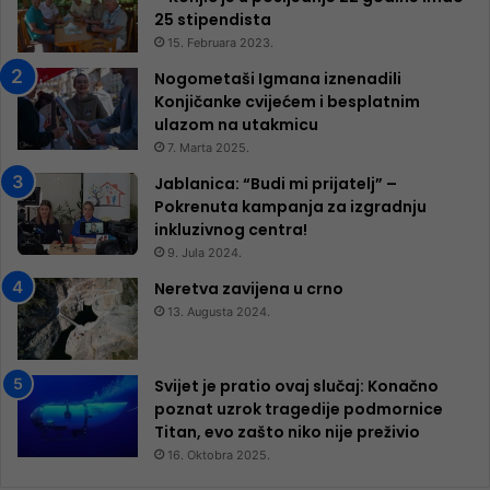
25 ​​stipendista
15. Februara 2023.
Nogometaši Igmana iznenadili
Konjičanke cvijećem i besplatnim
ulazom na utakmicu
7. Marta 2025.
Jablanica: “Budi mi prijatelj” –
Pokrenuta kampanja za izgradnju
inkluzivnog centra!
9. Jula 2024.
Neretva zavijena u crno
13. Augusta 2024.
Svijet je pratio ovaj slučaj: Konačno
poznat uzrok tragedije podmornice
Titan, evo zašto niko nije preživio
16. Oktobra 2025.