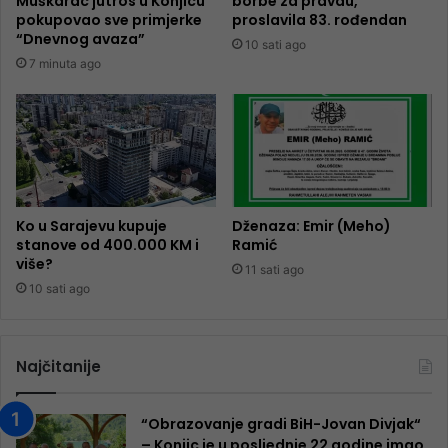
Muškarac jutros u Konjicu
borbe za pravdu,
pokupovao sve primjerke
proslavila 83. rođendan
“Dnevnog avaza”
10 sati ago
7 minuta ago
Ko u Sarajevu kupuje
Dženaza: Emir (Meho)
stanove od 400.000 KM i
Ramić
više?
11 sati ago
10 sati ago
Najčitanije
“Obrazovanje gradi BiH-Jovan Divjak“
– Konjic je u posljednje 22 godine imao