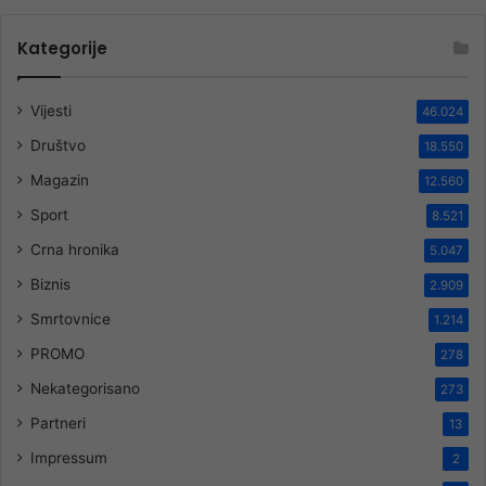
Kategorije
Vijesti
46.024
Društvo
18.550
Magazin
12.560
Sport
8.521
Crna hronika
5.047
Biznis
2.909
Smrtovnice
1.214
PROMO
278
Nekategorisano
273
Partneri
13
Impressum
2