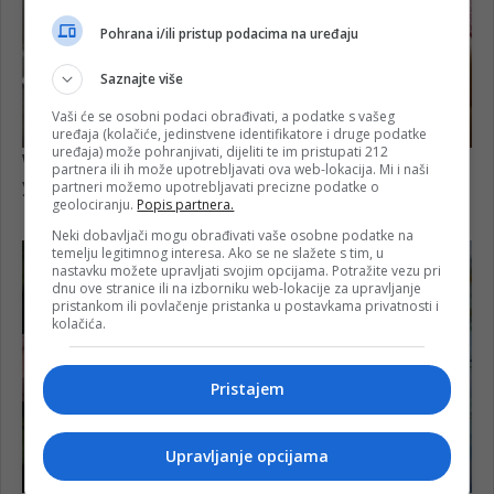
Pohrana i/ili pristup podacima na uređaju
Saznajte više
Vaši će se osobni podaci obrađivati, a podatke s vašeg
uređaja (kolačiće, jedinstvene identifikatore i druge podatke
uređaja) može pohranjivati, dijeliti te im pristupati 212
partnera ili ih može upotrebljavati ova web-lokacija. Mi i naši
partneri možemo upotrebljavati precizne podatke o
geolociranju.
Popis partnera.
Neki dobavljači mogu obrađivati vaše osobne podatke na
temelju legitimnog interesa. Ako se ne slažete s tim, u
nastavku možete upravljati svojim opcijama. Potražite vezu pri
dnu ove stranice ili na izborniku web-lokacije za upravljanje
pristankom ili povlačenje pristanka u postavkama privatnosti i
kolačića.
Pristajem
Upravljanje opcijama