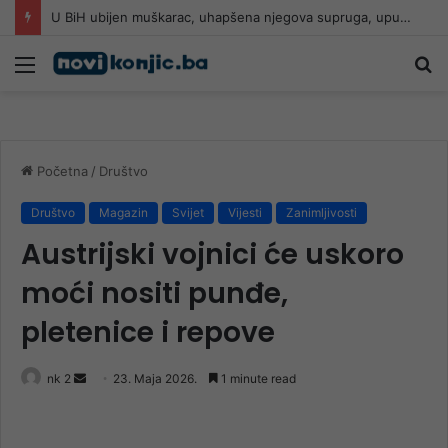
U BiH ubijen muškarac, uhapšena njegova supruga, upucan u glavu
Meni
Pr
Početna
/
Društvo
Društvo
Magazin
Svijet
Vijesti
Zanimljivosti
Austrijski vojnici će uskoro
moći nositi punđe,
pletenice i repove
Send
nk 2
23. Maja 2026.
1 minute read
an
email