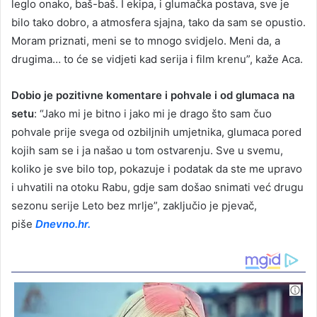
leglo onako, baš-baš. I ekipa, i glumačka postava, sve je
bilo tako dobro, a atmosfera sjajna, tako da sam se opustio.
Moram priznati, meni se to mnogo svidjelo. Meni da, a
drugima… to će se vidjeti kad serija i film krenu”, kaže Aca.
Dobio je pozitivne komentare i pohvale i od glumaca na
setu
: “Jako mi je bitno i jako mi je drago što sam čuo
pohvale prije svega od ozbiljnih umjetnika, glumaca pored
kojih sam se i ja našao u tom ostvarenju. Sve u svemu,
koliko je sve bilo top, pokazuje i podatak da ste me upravo
i uhvatili na otoku Rabu, gdje sam došao snimati već drugu
sezonu serije Leto bez mrlje”, zaključio je pjevač,
piše
Dnevno.hr.