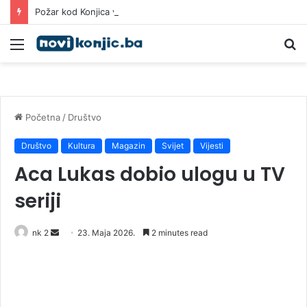
Požar kod Konjica van kontrole: Na terenu dva helikoptera, stižu i air traktori
Meni
Pr
Početna
/
Društvo
Društvo
Kultura
Magazin
Svijet
Vijesti
Aca Lukas dobio ulogu u TV
seriji
Send
nk 2
23. Maja 2026.
2 minutes read
an
email