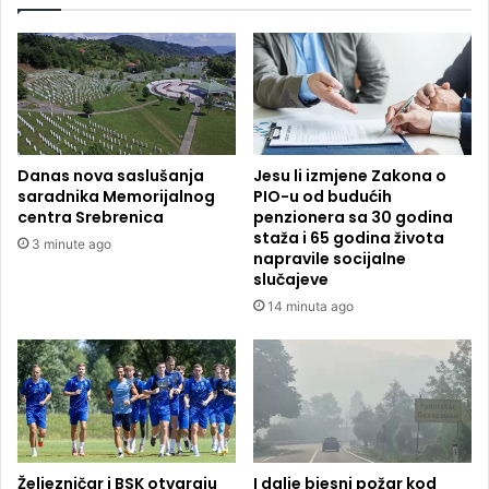
Danas nova saslušanja
Jesu li izmjene Zakona o
saradnika Memorijalnog
PIO-u od budućih
centra Srebrenica
penzionera sa 30 godina
staža i 65 godina života
3 minute ago
napravile socijalne
slučajeve
14 minuta ago
Željezničar i BSK otvaraju
I dalje bjesni požar kod