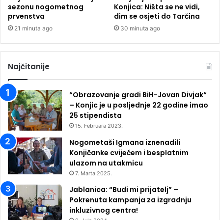
sezonu nogometnog
Konjica: Ništa se ne vidi,
prvenstva
dim se osjeti do Tarčina
21 minuta ago
30 minuta ago
Najčitanije
“Obrazovanje gradi BiH-Jovan Divjak“
– Konjic je u posljednje 22 godine imao
25 ​​stipendista
15. Februara 2023.
Nogometaši Igmana iznenadili
Konjičanke cvijećem i besplatnim
ulazom na utakmicu
7. Marta 2025.
Jablanica: “Budi mi prijatelj” –
Pokrenuta kampanja za izgradnju
inkluzivnog centra!