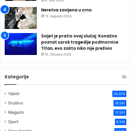
9. Jula 2024.
Neretva zavijena u crno
13. Augusta 2024.
Svijet je pratio ovaj slučaj: Konačno
poznat uzrok tragedije podmornice
Titan, evo zašto niko nije preživio
16. Oktobra 2025.
Kategorije
Vijesti
45.979
Društvo
18.541
Magazin
12.551
Sport
8.516
Crna hronika