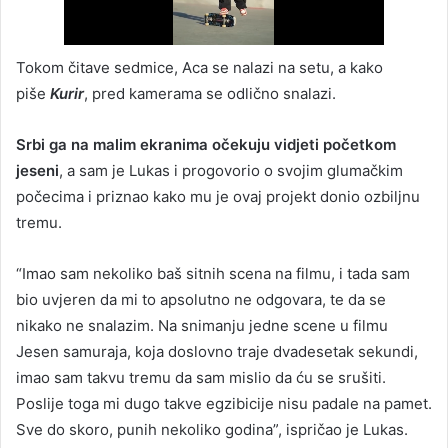
Tokom čitave sedmice, Aca se nalazi na setu, a kako
piše
Kurir
, pred kamerama se odlično snalazi.
Srbi ga na malim ekranima očekuju vidjeti početkom
jeseni
, a sam je Lukas i progovorio o svojim glumačkim
počecima i priznao kako mu je ovaj projekt donio ozbiljnu
tremu.
“Imao sam nekoliko baš sitnih scena na filmu, i tada sam
bio uvjeren da mi to apsolutno ne odgovara, te da se
nikako ne snalazim. Na snimanju jedne scene u filmu
Jesen samuraja, koja doslovno traje dvadesetak sekundi,
imao sam takvu tremu da sam mislio da ću se srušiti.
Poslije toga mi dugo takve egzibicije nisu padale na pamet.
Sve do skoro, punih nekoliko godina”, ispričao je Lukas.