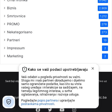
5.042
Biznis
2.909
Smrtovnice
1.212
PROMO
278
Nekategorisano
273
Partneri
13
Impressum
2
Marketing
2
Sadržaji objavljeni na news media portalu novikonjic.ba mogu se preuzeti isključivo uz
navođenje izvora sa linkom.
© Copyright 2026, All Rights Reserved |
Made by
Novikonjic.ba
Facebook
Twitter
YouTube
Instagram