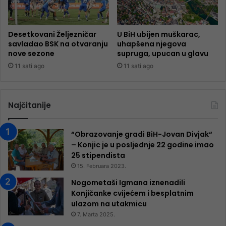
Desetkovani Željezničar
U BiH ubijen muškarac,
savladao BSK na otvaranju
uhapšena njegova
nove sezone
supruga, upucan u glavu
11 sati ago
11 sati ago
Najčitanije
“Obrazovanje gradi BiH-Jovan Divjak“
– Konjic je u posljednje 22 godine imao
25 ​​stipendista
15. Februara 2023.
Nogometaši Igmana iznenadili
Konjičanke cvijećem i besplatnim
ulazom na utakmicu
7. Marta 2025.