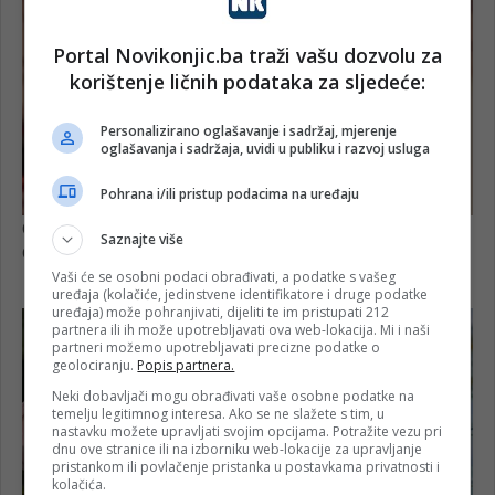
Portal Novikonjic.ba traži vašu dozvolu za
korištenje ličnih podataka za sljedeće:
Personalizirano oglašavanje i sadržaj, mjerenje
oglašavanja i sadržaja, uvidi u publiku i razvoj usluga
Pohrana i/ili pristup podacima na uređaju
Saznajte više
Vaši će se osobni podaci obrađivati, a podatke s vašeg
uređaja (kolačiće, jedinstvene identifikatore i druge podatke
uređaja) može pohranjivati, dijeliti te im pristupati 212
partnera ili ih može upotrebljavati ova web-lokacija. Mi i naši
partneri možemo upotrebljavati precizne podatke o
geolociranju.
Popis partnera.
Neki dobavljači mogu obrađivati vaše osobne podatke na
temelju legitimnog interesa. Ako se ne slažete s tim, u
nastavku možete upravljati svojim opcijama. Potražite vezu pri
dnu ove stranice ili na izborniku web-lokacije za upravljanje
pristankom ili povlačenje pristanka u postavkama privatnosti i
kolačića.