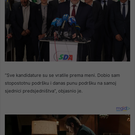
“Sve kandidature su se vratile prema meni. Dobio sam
stopostotnu podršku i danas punu podršku na samoj
sjednici predsjedništva”, objasnio je.