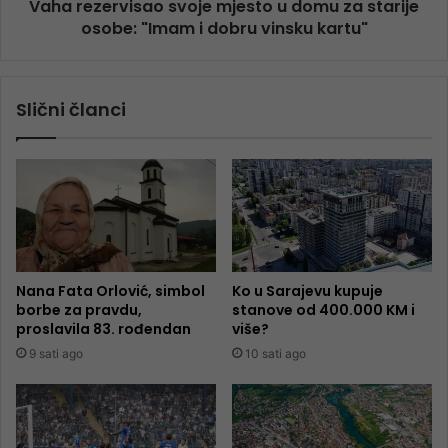
Vaha rezervisao svoje mjesto u domu za starije
osobe: "Imam i dobru vinsku kartu"
Slični članci
Nana Fata Orlović, simbol
Ko u Sarajevu kupuje
borbe za pravdu,
stanove od 400.000 KM i
proslavila 83. rođendan
više?
9 sati ago
10 sati ago