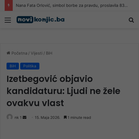
Nana Fata Orlović, simbol borbe za pravdu, proslavila 83. rođendan
Meni
Pr
Početna
/
Vijesti
/
BiH
BiH
Politika
Izetbegović objavio
kandidaturu: Ljudi ne žele
ovakvu vlast
Send
nk 1
15. Maja 2026.
1 minute read
an
email