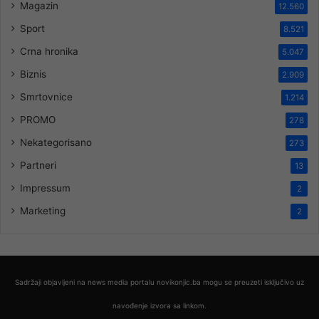
Magazin
12.560
Sport
8.521
Crna hronika
5.047
Biznis
2.909
Smrtovnice
1.214
PROMO
278
Nekategorisano
273
Partneri
13
Impressum
2
Marketing
2
Sadržaji objavljeni na news media portalu novikonjic.ba mogu se preuzeti isključivo uz
navođenje izvora sa linkom.