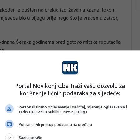
 također je pušten na prekid izdržavanja kazne, tokom
 mjeseca bio u bijegu prije nego što je vraćen u zatvor,
 Adnana Šeraka godinama prati gotovo mitska reputacija
ca.
Portal Novikonjic.ba traži vašu dozvolu za
korištenje ličnih podataka za sljedeće:
Personalizirano oglašavanje i sadržaj, mjerenje oglašavanja i
sadržaja, uvidi u publiku i razvoj usluga
Pohrana i/ili pristup podacima na uređaju
Saznajte više