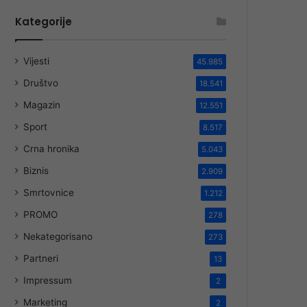
Kategorije
Vijesti
45.985
Društvo
18.541
Magazin
12.551
Sport
8.517
Crna hronika
5.043
Biznis
2.909
Smrtovnice
1.212
PROMO
278
Nekategorisano
273
Partneri
13
Impressum
2
Marketing
2