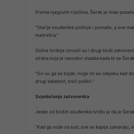
Prema njegovim riječima, Šerak je imao pose
“Starije osuđenike poštuje i pomaže, a ove man
maltretira.”
Slične tvrdnje iznosili su i drugi bivši zatvore
straha koja je navodno vladala kada bi se Šerak
“Svi su ga se bojali, noge im se odsjeku kad d
drugi kaladont, treći peškir.”
Svjedočenja zatvorenika
Jedan od bivših osuđenika tvrdio je da je Šera
“Kad ga vode na sud, sve se kapije zatvaraju, v