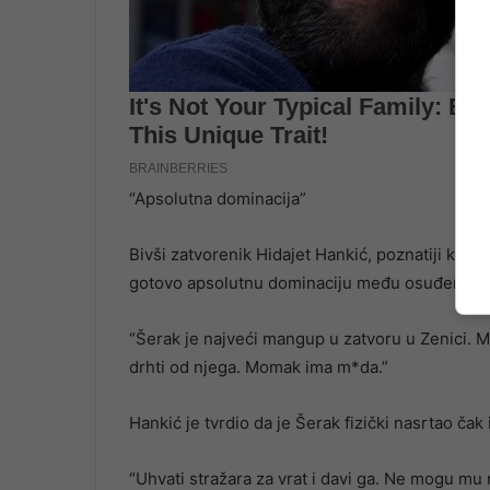
“Apsolutna dominacija”
Bivši zatvorenik Hidajet Hankić, poznatiji kao 
gotovo apsolutnu dominaciju među osuđenici
“Šerak je najveći mangup u zatvoru u Zenici. Mož
drhti od njega. Momak ima m*da.”
Hankić je tvrdio da je Šerak fizički nasrtao čak
“Uhvati stražara za vrat i davi ga. Ne mogu mu n