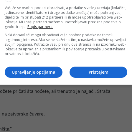
Vaši će se osobni podaci obrađivati, a podatke s vašeg uređaja (kolačiće,
jedinstvene identifikatore i druge podatke uređaja) može pohranjivati,
dijeliti te im pristupati 212 partnera ili ih može upotrebljavati ova web-
lokacija. Mi i naši partneri možemo upotrebljavati precizne podatke o
geolociranju.
Popis partnera.
Neki dobavljači mogu obrađivati vaše osobne podatke na temelju
legitimnog interesa. Ako se ne slažete s tim, u nastavku možete upravljati
svojim opcijama. Potražite vezu pri dnu ove stranice ili na izborniku web-
lokacije za upravljanje pristankom ili povlačenje pristanka u postavkama
privatnosti i kolačića.
Hido, govorio je o Šeraku kao o čovjeku koji je imao
Upravljanje opcijama
Pristajem
ma.
ete pričati šta hoćete, ali trenutno je najjači. Straža
 i na zatvorske čuvare.
išta.”