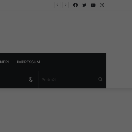
Facebook
Twitter
YouTube
Instagram
Jesu li izmjene Zakona o PIO-u od budućih penzionera sa 30 godina staža i 65 godina života napravile socijalne slučajeve
NERI
IMPRESSUM
Switch
Pretraži
skin