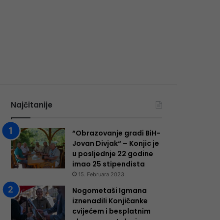
Najčitanije
“Obrazovanje gradi BiH-
Jovan Divjak“ – Konjic je
u posljednje 22 godine
imao 25 ​​stipendista
15. Februara 2023.
Nogometaši Igmana
iznenadili Konjičanke
cvijećem i besplatnim