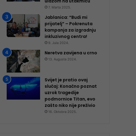
ulazom na utakmicu
7. Marta 2025.
Jablanica: “Budi mi
prijatelj” – Pokrenuta
kampanja za izgradnju
inkluzivnog centra!
9. Jula 2024.
Neretva zavijena u crno
13. Augusta 2024.
Svijet je pratio ovaj
slučaj: Konačno poznat
uzrok tragedije
podmornice Titan, evo
zašto niko nije preživio
16. Oktobra 2025.