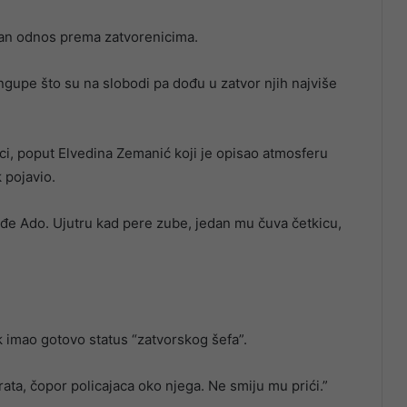
ban odnos prema zatvorenicima.
gupe što su na slobodi pa dođu u zatvor njih najviše
nici, poput Elvedina Zemanić koji je opisao atmosferu
 pojavio.
ođe Ado. Ujutru kad pere zube, jedan mu čuva četkicu,
k imao gotovo status “zatvorskog šefa”.
rata, čopor policajaca oko njega. Ne smiju mu prići.”