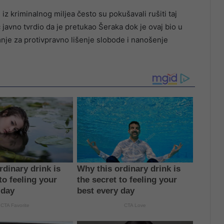
 iz kriminalnog miljea često su pokušavali rušiti taj
ć javno tvrdio da je pretukao Šeraka dok je ovaj bio u
umnje za protivpravno lišenje slobode i nanošenje