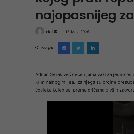
najopasnijeg za
Send
nk 1
15. Maja 2026.
an
Facebook
Twitter
LinkedIn
email
Podijeli
Adnan Šerak već decenijama važi za jedno od n
kriminalnog miljea. Iza njega su brojne presude
čovjeka kojeg se, prema pričama bivših zatvoreni