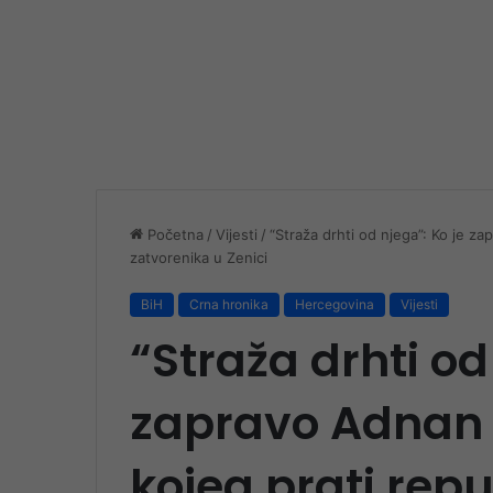
Početna
/
Vijesti
/
“Straža drhti od njega”: Ko je za
zatvorenika u Zenici
BiH
Crna hronika
Hercegovina
Vijesti
“Straža drhti od
zapravo Adnan 
kojeg prati repu