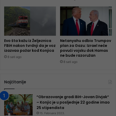
Evo šta kažu iz Željeznica
Netanyahu odbio Trumpov
FBiH nakon tvrdnji da je voz
plan za Gazu: Izrael neće
izazvao požar kod Konjica
povući vojsku dok Hamas
ne bude razoružan
8 sati ago
8 sati ago
Najčitanije
“Obrazovanje gradi BiH-Jovan Divjak“
– Konjic je u posljednje 22 godine imao
25 ​​stipendista
15. Februara 2023.