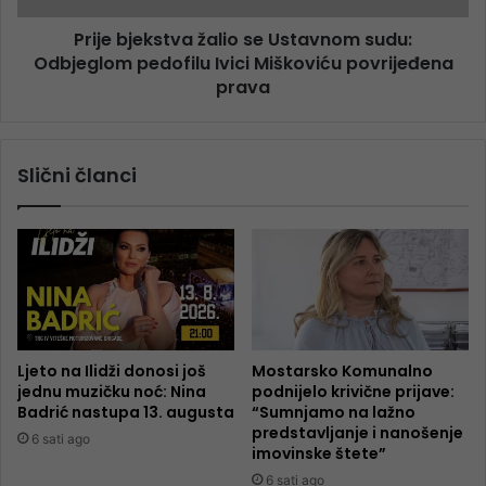
Prije bjekstva žalio se Ustavnom sudu:
Odbjeglom pedofilu Ivici Miškoviću povrijeđena
prava
Slični članci
Ljeto na Ilidži donosi još
Mostarsko Komunalno
jednu muzičku noć: Nina
podnijelo krivične prijave:
Badrić nastupa 13. augusta
“Sumnjamo na lažno
predstavljanje i nanošenje
6 sati ago
imovinske štete”
6 sati ago