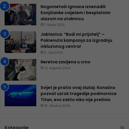
Nogometaši Igmana iznenadili
Konjičanke cvijećem i besplatnim
ulazom na utakmicu
7. Marta 2025.
Jablanica: “Budi mi prijatelj” –
Pokrenuta kampanja za izgradnju
inkluzivnog centra!
9. Jula 2024.
Neretva zavijena u crno
13. Augusta 2024.
Svijet je pratio ovaj slučaj: Konačno
poznat uzrok tragedije podmornice
Titan, evo zašto niko nije preživio
16. Oktobra 2025.
Kategorije