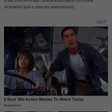
vrste izbornih krađa i prevara počinjenih od strane
stranačkih ljudi u izbornoj administraciji.