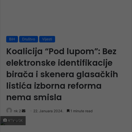
BiH
Društvo
Vijesti
Koalicija “Pod lupom”: Bez
elektronske identifikacije
birača i skenera glasačkih
listića izborna reforma
nema smisla
Send
nk 2
22. Januara 2024.
1 minute read
an
RTV USK
email