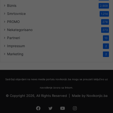
Biznis
2.909
Smrtovnice
1.214
PROMO
278
Nekategorisano
273
Partneri
13
Impressum
2
Marketing
2
Sadržaji objavljeni na news media portalu novikonjic.ba mogu se preuzeti isključivo uz
navođenje izvora sa linkom.
© Copyright 2026, All Rights Reserved |
Made by
Novikonjic.ba
Facebook
Twitter
YouTube
Instagram