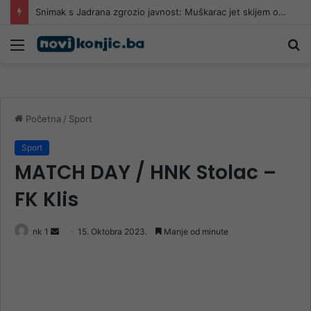
U Hrvatskoj uhvaćen 73-godišnji piroman koji je u jednom danu izazvao 5 požara
Meni
Pr
Početna
/
Sport
Sport
MATCH DAY / HNK Stolac –
FK Klis
Send
nk 1
15. Oktobra 2023.
Manje od minute
an
email