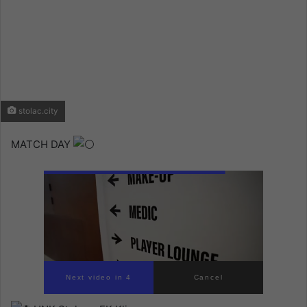
stolac.city
MATCH DAY
Next video in 4
Cancel