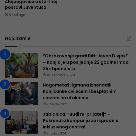
Alajbegovića u startnoj
postavi Juventusa
9 sati ago
Najčitanije
“Obrazovanje gradi BiH-Jovan Divjak“
– Konjic je u posljednje 22 godine imao
25 ​​stipendista
15. Februara 2023.
Nogometaši Igmana iznenadili
Konjičanke cvijećem i besplatnim
ulazom na utakmicu
7. Marta 2025.
Jablanica: “Budi mi prijatelj” –
Pokrenuta kampanja za izgradnju
inkluzivnog centra!
9. Jula 2024.