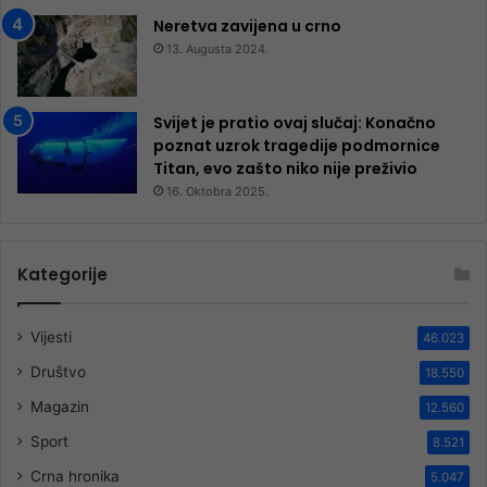
Neretva zavijena u crno
13. Augusta 2024.
Svijet je pratio ovaj slučaj: Konačno
poznat uzrok tragedije podmornice
Titan, evo zašto niko nije preživio
16. Oktobra 2025.
Kategorije
Vijesti
46.023
Društvo
18.550
Magazin
12.560
Sport
8.521
Crna hronika
5.047