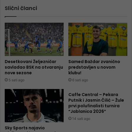
Slični članci
Desetkovani Željezničar
Samed Baždar zvanično
savladao BSK na otvaranju
predstavljen u novom
nove sezone
klubu!
5 sati ago
6 sati ago
Caffe Central – Pekara
Putnik i Jasmin Čilić – Žule
prvi polufinalisti turnira
“Jablanica 2026”
14 sati ago
Sky Sports najavio