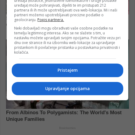
uređaja (kolačiće, jedinstvene identifikatore i druge podatke
uređaja) može pohranjivati, dijeliti te im pristupati 212
partnera ili ih može upotrebljavati ova web-lokacija. Mi i naši
partneri možemo upotrebljavati precizne podatke o
geolociranju.
Popis partnera.
Neki dobavljači mogu obrađivati vaše osobne podatke na
temelju legitimnog interesa. Ako se ne slažete s tim, u
nastavku možete upravljati svojim opcijama. Potražite vezu pri
dnu ove stranice ili na izborniku web-lokacije za upravljanje
pristankom ili povlačenje pristanka u postavkama privatnosti i
kolačića.
Pristajem
Upravljanje opcijama