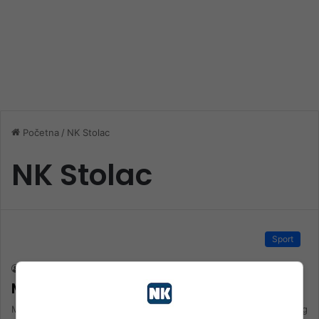
Početna
/
NK Stolac
NK Stolac
Sport
nk 1
15. Oktobra 2023.
MATCH DAY / HNK Stolac – FK Klis
MATCH DAY HNK Stolac – FK Klis; 15:00 sati; Druga liga FBiH – Jug