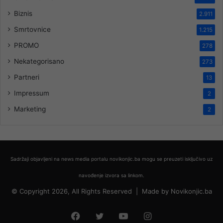
Biznis
2.911
Smrtovnice
1.215
PROMO
278
Nekategorisano
273
Partneri
13
Impressum
2
Marketing
2
Sadržaji objavljeni na news media portalu novikonjic.ba mogu se preuzeti isključivo uz
navođenje izvora sa linkom.
© Copyright 2026, All Rights Reserved |
Made by
Novikonjic.ba
Facebook
Twitter
YouTube
Instagram