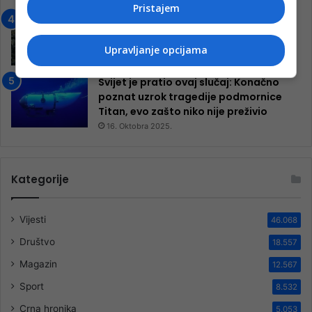
Pristajem
Neretva zavijena u crno
13. Augusta 2024.
Upravljanje opcijama
Svijet je pratio ovaj slučaj: Konačno
poznat uzrok tragedije podmornice
Titan, evo zašto niko nije preživio
16. Oktobra 2025.
Kategorije
Vijesti
46.068
Društvo
18.557
Magazin
12.567
Sport
8.532
Crna hronika
5.053