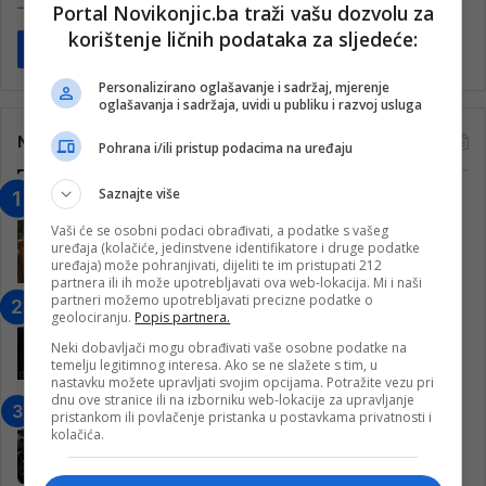
– 10. kolo; Stadion Zagrad (Stolac).
Portal Novikonjic.ba traži vašu dozvolu za
korištenje ličnih podataka za sljedeće:
Pročitaj više
Personalizirano oglašavanje i sadržaj, mjerenje
oglašavanja i sadržaja, uvidi u publiku i razvoj usluga
Najčitanije
Pohrana i/ili pristup podacima na uređaju
Saznajte više
“Obrazovanje gradi BiH-Jovan Divjak“
– Konjic je u posljednje 22 godine imao
Vaši će se osobni podaci obrađivati, a podatke s vašeg
uređaja (kolačiće, jedinstvene identifikatore i druge podatke
25 ​​stipendista
uređaja) može pohranjivati, dijeliti te im pristupati 212
15. Februara 2023.
partnera ili ih može upotrebljavati ova web-lokacija. Mi i naši
partneri možemo upotrebljavati precizne podatke o
Nogometaši Igmana iznenadili
geolociranju.
Popis partnera.
Konjičanke cvijećem i besplatnim
Neki dobavljači mogu obrađivati vaše osobne podatke na
ulazom na utakmicu
temelju legitimnog interesa. Ako se ne slažete s tim, u
7. Marta 2025.
nastavku možete upravljati svojim opcijama. Potražite vezu pri
dnu ove stranice ili na izborniku web-lokacije za upravljanje
Jablanica: “Budi mi prijatelj” –
pristankom ili povlačenje pristanka u postavkama privatnosti i
kolačića.
Pokrenuta kampanja za izgradnju
inkluzivnog centra!
9. Jula 2024.