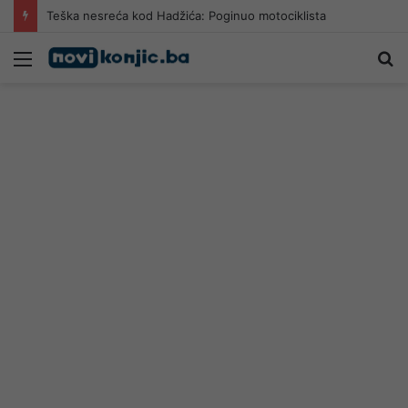
Teška nesreća kod Hadžića: Poginuo motociklista
Meni
Pr