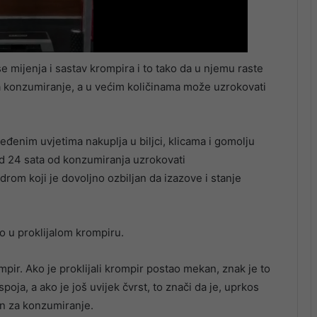
 mijenja i sastav krompira i to tako da u njemu raste
 za konzumiranje, a u većim količinama može uzrokovati
ređenim uvjetima nakuplja u biljci, klicama i gomolju
d 24 sata od konzumiranja uzrokovati
drom koji je dovoljno ozbiljan da izazove i stanje
io u proklijalom krompiru.
mpir. Ako je proklijali krompir postao mekan, znak je to
ja, a ako je još uvijek čvrst, to znači da je, uprkos
ran za konzumiranje.