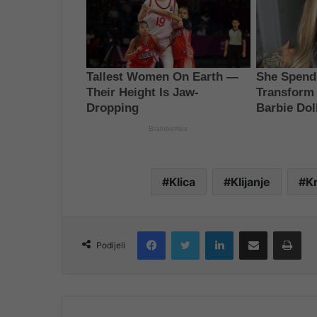
Klica
Klijanje
K
Facebook
Twitter
LinkedIn
Share via Email
Pri
Podijeli