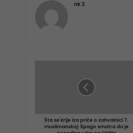
nk 2
Šta se krije iza priče o zahvalnici 7.
muslimanskoj: Špago smatra da je