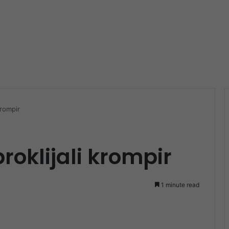
 krompir
 proklijali krompir
1 minute read