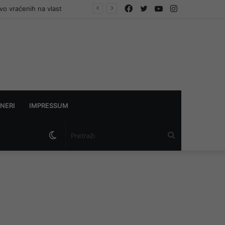
Facebook
Twitter
YouTube
Instagram
vo vraćenih na vlast
NERI
IMPRESSUM
Switch
Pretraži
skin