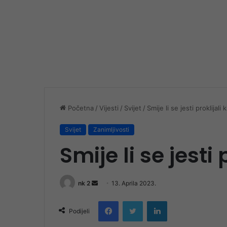
Početna
/
Vijesti
/
Svijet
/
Smije li se jesti proklijali
Svijet
Zanimljivosti
Smije li se jesti
Send
nk 2
13. Aprila 2023.
an
Facebook
Twitter
LinkedIn
email
Podijeli