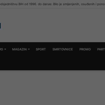
redsjedništvu BiH od 1996. do danas: Bilo je smijenjenih, osuđenih i pono
VO
MAGAZIN
SPORT
SMRTOVNICE
PROMO
PART