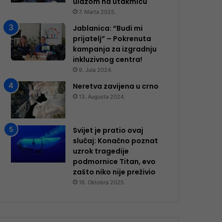
ulazom na utakmicu
7. Marta 2025.
Jablanica: “Budi mi
prijatelj” – Pokrenuta
kampanja za izgradnju
inkluzivnog centra!
9. Jula 2024.
Neretva zavijena u crno
13. Augusta 2024.
Svijet je pratio ovaj
slučaj: Konačno poznat
uzrok tragedije
podmornice Titan, evo
zašto niko nije preživio
16. Oktobra 2025.