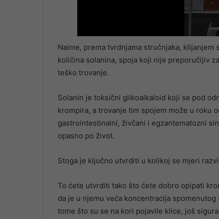
Naime, prema tvrdnjama stručnjaka, klijanjem se
količina solanina, spoja koji nije preporučljiv
teško trovanje.
Solanin je toksični glikoalkaloid koji se pod od
krompira, a trovanje tim spojem može u roku o
gastrointestinalni, živčani i egzantematozni sin
opasno po život.
Stoga je ključno utvrditi u kolikoj se mjeri razv
To ćete utvrditi tako što ćete dobro opipati kro
da je u njemu veća koncentracija spomenutog spo
tome što su se na kori pojavile klice, još sigu