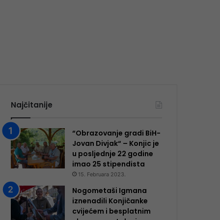
Najčitanije
“Obrazovanje gradi BiH-
Jovan Divjak“ – Konjic je
u posljednje 22 godine
imao 25 ​​stipendista
15. Februara 2023.
Nogometaši Igmana
iznenadili Konjičanke
cvijećem i besplatnim