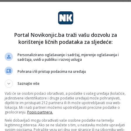
Portal Novikonjic.ba traži vašu dozvolu za
korištenje ličnih podataka za sljedeće:
Personalizirano oglašavanje i sadržaj, mjerenje oglašavanja i
sadržaja, uvidi u publiku i razvoj usluga
Pohrana i/ili pristup podacima na uređaju
Saznajte više
Vaši će se osobni podaci obrađivati, a podatke s vašeg uređaja (kolačiće,
jedinstvene identifikatore i druge podatke uređaja) može pohranjivati,
dijeliti te im pristupati 212 partnera ili ih može upotrebljavati ova web-
lokacija. Mi i naši partneri možemo upotrebljavati precizne podatke o
geolociranju.
Popis partnera.
Neki dobavljači mogu obrađivati vaše osobne podatke na temelju
legitimnog interesa. Ako se ne slažete s tim, u nastavku možete upravljati
svojim opcijama. Potražite vezu pri dnu ove stranice ili na izborniku web-