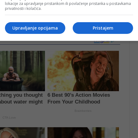
lokacije za upravljanje pristankom ili povlačenje pristanka u postavkama
privatnosti i kolačića.
u, ima meke mrlje ili je mekan, pa odaje dojam da je
i nemojte konzumirati, piše
evolvingtable.com
.
Upravljanje opcijama
Pristajem