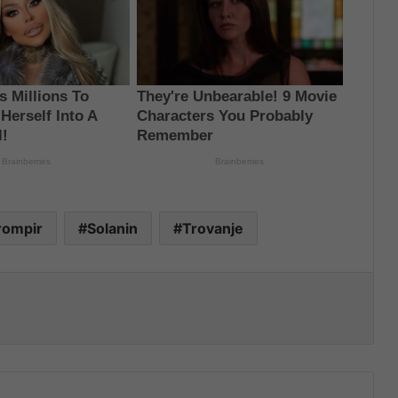
rompir
Solanin
Trovanje
nt