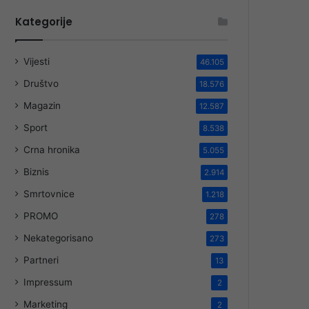
Kategorije
Vijesti
46.105
Društvo
18.576
Magazin
12.587
Sport
8.538
Crna hronika
5.055
Biznis
2.914
Smrtovnice
1.218
PROMO
278
Nekategorisano
273
Partneri
13
Impressum
2
Marketing
2