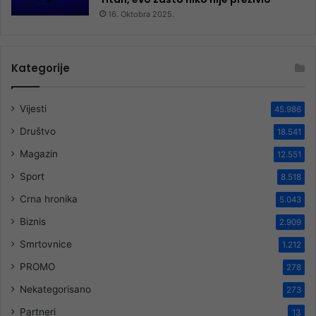
16. Oktobra 2025.
Kategorije
Vijesti
45.986
Društvo
18.541
Magazin
12.551
Sport
8.518
Crna hronika
5.043
Biznis
2.909
Smrtovnice
1.212
PROMO
278
Nekategorisano
273
Partneri
13