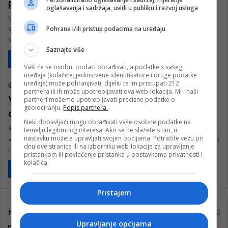
prijaviti zloupotrebe
oglašavanja i sadržaja, uvidi u publiku i razvoj usluga
Vlada Federacije Bosne i Hercegovine uspostavila je namjensku
Pohrana i/ili pristup podacima na uređaju
službenu e-mail adresu i elektronski obrazac na službenoj web
stranici, putem kojih…
Saznajte više
Pročitaj više
Biznis
Vaši će se osobni podaci obrađivati, a podatke s vašeg
uređaja (kolačiće, jedinstvene identifikatore i druge podatke
uređaja) može pohranjivati, dijeliti te im pristupati 212
nk 2
12. Jula 2023.
partnera ili ih može upotrebljavati ova web-lokacija. Mi i naši
Vlast apeluje poslodavcima da
partneri možemo upotrebljavati precizne podatke o
geolociranju.
Popis partnera.
obustave rad na otvorenom
Neki dobavljači mogu obrađivati vaše osobne podatke na
Federalno ministarstvo rada i socijalne politike, shodno najavama
temelju legitimnog interesa. Ako se ne slažete s tim, u
nastavku možete upravljati svojim opcijama. Potražite vezu pri
visokih temperatura u julu mjesecu, a u okviru svojih nadležnosti u
dnu ove stranice ili na izborniku web-lokacije za upravljanje
oblasti…
pristankom ili povlačenje pristanka u postavkama privatnosti i
kolačića.
Pročitaj više
Pristajem
Najčitanije
Upravljanje opcijama