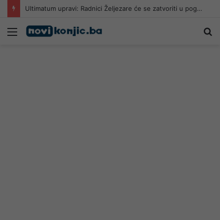
Ultimatum upravi: Radnici Željezare će se zatvoriti u pogone
Meni
Pr