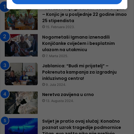
“Obrazovanje gradi BiH-Jovan Divjak“
– Konjic je u posljednje 22 godine imao
25 ​​stipendista
15. Februara 2023.
Nogometaši Igmana iznenadili
Konjičanke cvijećem i besplatnim
ulazom na utakmicu
7. Marta 2025.
Jablanica: “Budi mi prijatelj” –
Pokrenuta kampanja za izgradnju
inkluzivnog centra!
9. Jula 2024.
Neretva zavijena u crno
13. Augusta 2024.
Svijet je pratio ovaj slučaj: Konačno
poznat uzrok tragedije podmornice
Titan, evo zašto niko nije preživio