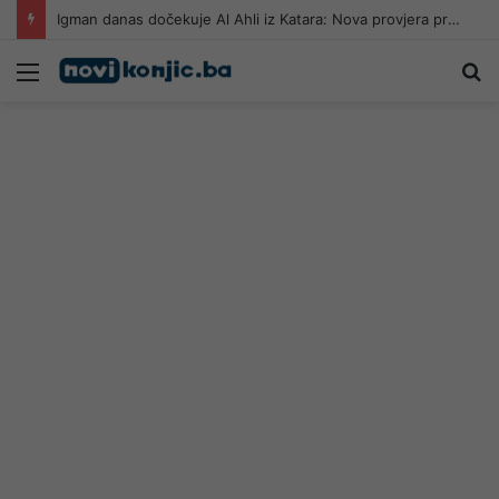
Igman danas dočekuje Al Ahli iz Katara: Nova provjera pred početak sezone
Meni
Pr