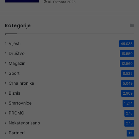
16. Oktobra 2025.
Kategorije
Vijesti
46.038
Društvo
18.550
Magazin
12.560
Sport
8.525
Crna hronika
5.049
Biznis
2.909
Smrtovnice
1.214
PROMO
278
Nekategorisano
273
Partneri
13