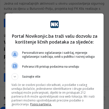
Jedna od najznačajnijih aktivnosti u okviru uspostavljanja sigurnog
kutka za djecu u Buturović-Polju, projekta koji FK Klis realizuje s
World…
Pročitaj više
Društvo
Portal Novikonjic.ba traži vašu dozvolu za
nk 2
8. Decembra 2023.
korištenje ličnih podataka za sljedeće:
World Vision BiH: Svaki šesti ispitanik
istraživanja smatra da je nasilje
Personalizirano oglašavanje i sadržaj, mjerenje
porodična stvar
oglašavanja i sadržaja, uvidi u publiku i razvoj usluga
Svaka šesta osoba smatra da je nasilje privatna stvar, dok svaka
Pohrana i/ili pristup podacima na uređaju
deseta smatra da su muškarci pametniji od žena. Rezultati…
Saznajte više
Pročitaj više
Vaši će se osobni podaci obrađivati, a podatke s vašeg
uređaja (kolačiće, jedinstvene identifikatore i druge podatke
uređaja) može pohranjivati, dijeliti te im pristupati 212
partnera ili ih može upotrebljavati ova web-lokacija. Mi i naši
Najčitanije
partneri možemo upotrebljavati precizne podatke o
geolociranju.
Popis partnera.