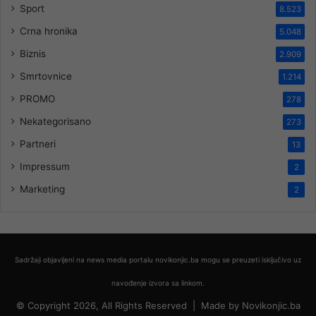
Sport
8.523
Crna hronika
5.048
Biznis
2.909
Smrtovnice
1.214
PROMO
278
Nekategorisano
273
Partneri
13
Impressum
2
Marketing
2
Sadržaji objavljeni na news media portalu novikonjic.ba mogu se preuzeti isključivo uz
navođenje izvora sa linkom.
© Copyright 2026, All Rights Reserved |
Made by
Novikonjic.ba