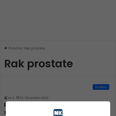
Početna
/
Rak prostate
Rak prostate
Društvo
nk 2
22. Novembra 2023.
Plavi novembar – mjesec ukazivanja na
zdravlje muškaraca