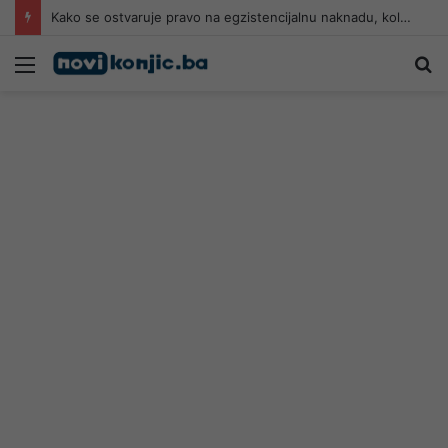
Kako se ostvaruje pravo na egzistencijalnu naknadu, kolika primanja borac može imati da bi aplicirao
Meni
Pr