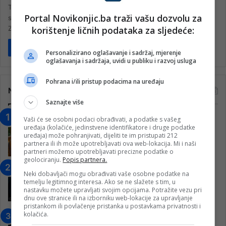
Tokom novembra u zdravstvenim krugovima se zdravstveni fokus
Portal Novikonjic.ba traži vašu dozvolu za
stavlja na podizanje svijesti javnosti o zaštiti zdravlja muškaraca.
korištenje ličnih podataka za sljedeće:
Zdravstveni problemi Cilj…
Pročitaj više
Personalizirano oglašavanje i sadržaj, mjerenje
oglašavanja i sadržaja, uvidi u publiku i razvoj usluga
Pohrana i/ili pristup podacima na uređaju
Najčitanije
Saznajte više
“Obrazovanje gradi BiH-Jovan Divjak“
Vaši će se osobni podaci obrađivati, a podatke s vašeg
uređaja (kolačiće, jedinstvene identifikatore i druge podatke
– Konjic je u posljednje 22 godine imao
uređaja) može pohranjivati, dijeliti te im pristupati 212
25 ​​stipendista
partnera ili ih može upotrebljavati ova web-lokacija. Mi i naši
partneri možemo upotrebljavati precizne podatke o
15. Februara 2023.
geolociranju.
Popis partnera.
Nogometaši Igmana iznenadili
Neki dobavljači mogu obrađivati vaše osobne podatke na
Konjičanke cvijećem i besplatnim
temelju legitimnog interesa. Ako se ne slažete s tim, u
ulazom na utakmicu
nastavku možete upravljati svojim opcijama. Potražite vezu pri
dnu ove stranice ili na izborniku web-lokacije za upravljanje
7. Marta 2025.
pristankom ili povlačenje pristanka u postavkama privatnosti i
kolačića.
Jablanica: “Budi mi prijatelj” –