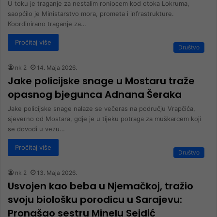
U toku je traganje za nestalim roniocem kod otoka Lokruma,
saopćilo je Ministarstvo mora, prometa i infrastrukture.
Koordinirano traganje za…
Pročitaj više
Društvo
nk 2
14. Maja 2026.
Jake policijske snage u Mostaru traže
opasnog bjegunca Adnana Šeraka
Jake policijske snage nalaze se večeras na području Vrapčića,
sjeverno od Mostara, gdje je u tijeku potraga za muškarcem koji
se dovodi u vezu…
Pročitaj više
Društvo
nk 2
13. Maja 2026.
Usvojen kao beba u Njemačkoj, tražio
svoju biološku porodicu u Sarajevu:
Pronašao sestru Minelu Sejdić