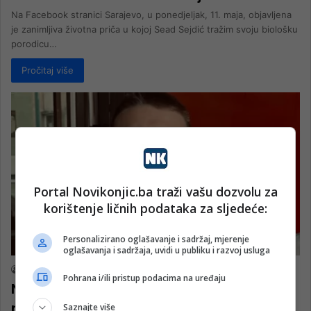
Na Facebook stranici Sarajevo, u ponedjeljak, 11. maja, objavljena
je zanimljiva životna priča u kojoj Sead Sejdić tražim svoju biološku
porodicu…
Pročitaj više
Portal Novikonjic.ba traži vašu dozvolu za
korištenje ličnih podataka za sljedeće:
Personalizirano oglašavanje i sadržaj, mjerenje
Društvo
oglašavanja i sadržaja, uvidi u publiku i razvoj usluga
nk 2
27. Februara 2026.
Pohrana i/ili pristup podacima na uređaju
Nestao mladić iz Sarajeva, porodica
moli za pomoć
Saznajte više