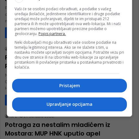
Porodica 26-godišnjeg Vedada Dolovčića iz Sarajeva već nekoliko
Vaši će se osobni podaci obrađivati, a podatke s vašeg
uređaja (kolačiće, jedinstvene identifikatore i druge podatke
dana bezuspješno pokušava saznati bilo kakvu informaciju o
uređaja) može pohranjivati, dijeliti te im pristupati 212
njemu, nakon što mu…
partnera ili ih može upotrebljavati ova web-lokacija. Mi i naši
partneri možemo upotrebljavati precizne podatke o
Pročitaj više
geolociranju.
Popis partnera.
Društvo
Neki dobavljači mogu obrađivati vaše osobne podatke na
temelju legitimnog interesa. Ako se ne slažete s tim, u
nk 2
22. Februara 2026.
nastavku možete upravljati svojim opcijama. Potražite vezu pri
Potraga u Sarajevu: Nestala Hasija
dnu ove stranice ili na izborniku web-lokacije za upravljanje
pristankom ili povlačenje pristanka u postavkama privatnosti i
Purivatra
kolačića.
Na poziv Operativnog centra Službe za civilnu zaštitu Općina Novi
Grad Sarajevo, danas je pokrenuta potraga za nestalom osobom
Pristajem
Hasijom…
Pročitaj više
Vijesti
Upravljanje opcijama
nk 2
21. Januara 2026.
Potraga za nestalim mladićem iz
Mostara: MUP HNK uputio apel