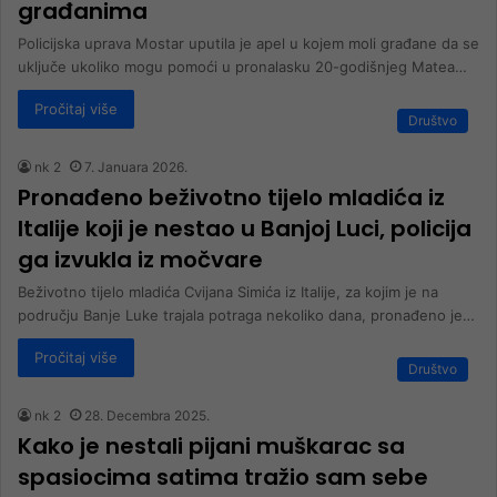
građanima
Policijska uprava Mostar uputila je apel u kojem moli građane da se
uključe ukoliko mogu pomoći u pronalasku 20-godišnjeg Matea…
Pročitaj više
Društvo
nk 2
7. Januara 2026.
Pronađeno beživotno tijelo mladića iz
Italije koji je nestao u Banjoj Luci, policija
ga izvukla iz močvare
Beživotno tijelo mladića Cvijana Simića iz Italije, za kojim je na
području Banje Luke trajala potraga nekoliko dana, pronađeno je…
Pročitaj više
Društvo
nk 2
28. Decembra 2025.
Kako je nestali pijani muškarac sa
spasiocima satima tražio sam sebe