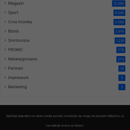
Magazin
12.590
Sport
8.545
Crna hronika
5.056
Biznis
2.914
Smrtovnice
1.219
PROMO
278
Nekategorisano
273
Partneri
13
Impressum
2
Marketing
2
Sadržaji objavljeni na news media portalu novikonjic.ba mogu se preuzeti isključivo uz
navođenje izvora sa linkom.