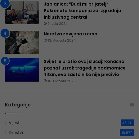
Jablanica: “Budi mi prijatelj” –
Pokrenuta kampanja za izgradnju
inkluzivnog centra!
9. Jula 2024.
Neretva zavijena u crno
13. Augusta 2024.
Svijet je pratio ovaj slučaj: Konačno
poznat uzrok tragedije podmornice
Titan, evo zašto niko nije preživio
16. Oktobra 2025.
Kategorije
Vijesti
46.131
Društvo
18.579