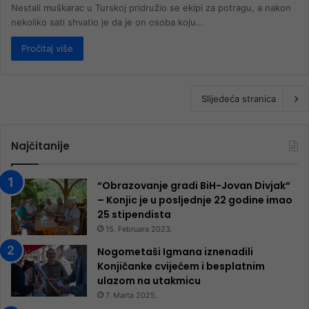
Nestali muškarac u Turskoj pridružio se ekipi za potragu, a nakon
nekoliko sati shvatio je da je on osoba koju…
Pročitaj više
Slijedeća stranica
Najčitanije
“Obrazovanje gradi BiH-Jovan Divjak“
– Konjic je u posljednje 22 godine imao
25 ​​stipendista
15. Februara 2023.
Nogometaši Igmana iznenadili
Konjičanke cvijećem i besplatnim
ulazom na utakmicu
7. Marta 2025.