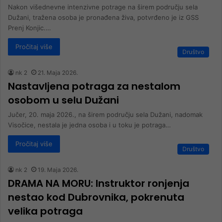
Nakon višednevne intenzivne potrage na širem području sela
Dužani, tražena osoba je pronađena živa, potvrđeno je iz GSS
Prenj Konjic.…
Pročitaj više
Društvo
nk 2
21. Maja 2026.
Nastavljena potraga za nestalom
osobom u selu Dužani
Jučer, 20. maja 2026., na širem području sela Dužani, nadomak
Visočice, nestala je jedna osoba i u toku je potraga…
Pročitaj više
Društvo
nk 2
19. Maja 2026.
DRAMA NA MORU: Instruktor ronjenja
nestao kod Dubrovnika, pokrenuta
velika potraga