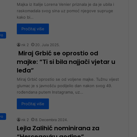
Majka iz Italije Lorena Venier priznala je da je ubila i
raskomadala svog sina uz pomoć njegove supruge
kako bi…
Pročitaj više
vo
nk 2
20. Jula 2025.
Miraj Grbić se oprostio od
majke: “Ti si bila najjači vjetar u
leđa”
Miraj Grbić oprostio se od voljene majke. Tužnu vijest
glumac je s javnošću podijelio dan nakon svog 49.
rođendana putem Instagrama, uz…
Pročitaj više
vo
nk 2
8. Decembra 2024.
Lejla Zalihić nominirana za
“Hercegovku godine”