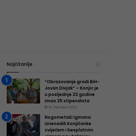
Najčitanije
“Obrazovanje gradi BiH-
Jovan Divjak“ – Konjic je
u posljednje 22 godine
imao 25 ​​stipendista
15. Februara 2023.
Nogometaši Igmana
iznenadili Konjičanke
cvijećem i besplatnim