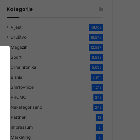
Kategorije
Vijesti
46.103
Društvo
18.576
Magazin
12.587
Sport
8.538
Crna hronika
5.055
Biznis
2.914
Smrtovnice
1.218
PROMO
278
Nekategorisano
273
Partneri
13
Impressum
2
Marketing
2