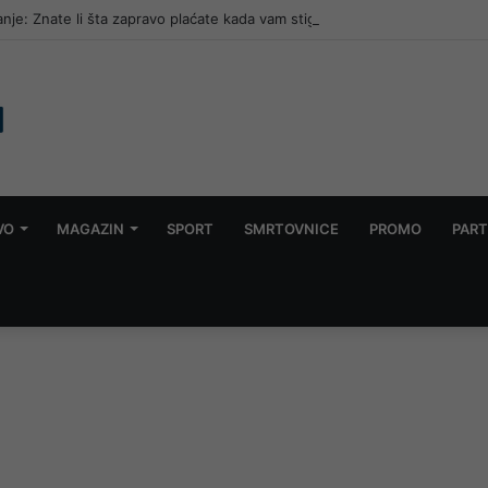
janje: Znate li šta zapravo plaćate kada vam stignu računi?
VO
MAGAZIN
SPORT
SMRTOVNICE
PROMO
PART