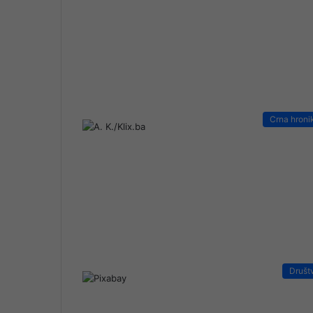
Crna hroni
Društ