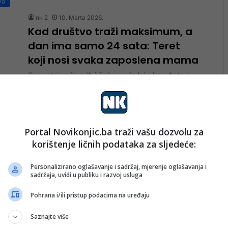
vo
nk 2
10. Marta 2026.
Kad društvo traži maksimum, a
dan ima samo 24 sata: Teret
koji nosi svaka zaposlena mama
Ona ustaje prije svih i liježe posljednja. Između ta dva
trenutka smjesti se nekoliko različitih života u jednom
danu. Posao…
Pročitaj više
vo
Portal Novikonjic.ba traži vašu dozvolu za
korištenje ličnih podataka za sljedeće:
nk 2
21. Februara 2026.
Napušteni majmunčić pronašao
Personalizirano oglašavanje i sadržaj, mjerenje oglašavanja i
sreću: Konačno stekao nove
sadržaja, uvidi u publiku i razvoj usluga
prijatelje
Pohrana i/ili pristup podacima na uređaju
Napušteni majmun Punch koji je razbio srca miliona
ljudi na internetu konačno je pronašao utjehu među
Saznajte više
svojom vrstom. Punch, mladi…