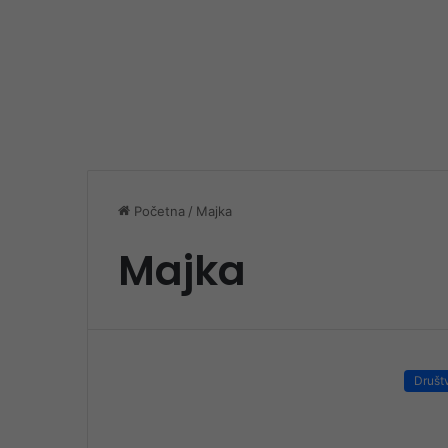
Početna
/
Majka
Majka
Društ