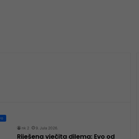
vo
nk 2
9. Jula 2026.
Riješena vječita dilema: Evo od