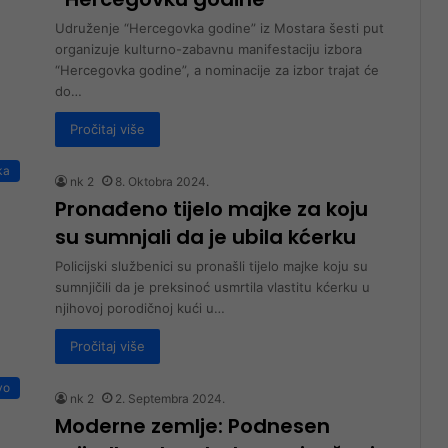
Udruženje “Hercegovka godine” iz Mostara šesti put
organizuje kulturno-zabavnu manifestaciju izbora
“Hercegovka godine”, a nominacije za izbor trajat će
do…
Pročitaj više
ka
nk 2
8. Oktobra 2024.
Pronađeno tijelo majke za koju
su sumnjali da je ubila kćerku
Policijski službenici su pronašli tijelo majke koju su
sumnjičili da je preksinoć usmrtila vlastitu kćerku u
njihovoj porodičnoj kući u…
Pročitaj više
vo
nk 2
2. Septembra 2024.
Moderne zemlje: Podnesen