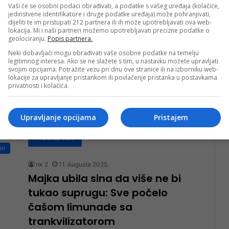
Vaši će se osobni podaci obrađivati, a podatke s vašeg uređaja (kolačiće,
Pročitaj više
jedinstvene identifikatore i druge podatke uređaja) može pohranjivati,
dijeliti te im pristupati 212 partnera ili ih može upotrebljavati ova web-
ka
lokacija. Mi i naši partneri možemo upotrebljavati precizne podatke o
geolociranju.
Popis partnera.
nk 2
31. Januara 2026.
Stravičan slučaj u Austriji: Nađen
Neki dobavljači mogu obrađivati vaše osobne podatke na temelju
legitimnog interesa. Ako se ne slažete s tim, u nastavku možete upravljati
dječak prerezanog vrata,
svojim opcijama. Potražite vezu pri dnu ove stranice ili na izborniku web-
lokacije za upravljanje pristankom ili povlačenje pristanka u postavkama
uhapšena majka
privatnosti i kolačića.
Strašan zločin zbio se u sinoć u Leobenu u austrijskoj
pokrajini Štajerskoj: majka je navodno nožem usmrtila
Upravljanje opcijama
Pristajem
svog jedanaestogodišnjeg sina.…
Pročitaj više
in
nk 2
11. Augusta 2025.
Majka ubila sina da više ne bi
tukao suprugu: Sve počelo
čašom limunade sa
trankvilizatorom