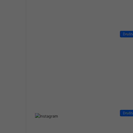
Društ
Društ