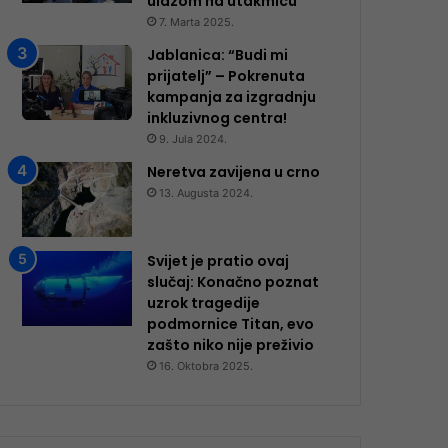
ulazom na utakmicu
7. Marta 2025.
Jablanica: “Budi mi
prijatelj” – Pokrenuta
kampanja za izgradnju
inkluzivnog centra!
9. Jula 2024.
Neretva zavijena u crno
13. Augusta 2024.
Svijet je pratio ovaj
slučaj: Konačno poznat
uzrok tragedije
podmornice Titan, evo
zašto niko nije preživio
16. Oktobra 2025.