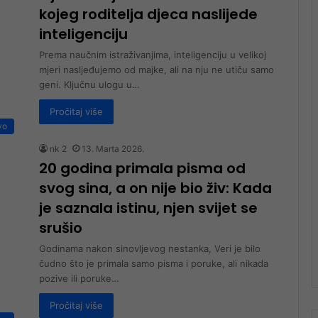
kojeg roditelja djeca naslijede
inteligenciju
Prema naučnim istraživanjima, inteligenciju u velikoj
mjeri nasljeđujemo od majke, ali na nju ne utiču samo
geni. Ključnu ulogu u…
Pročitaj više
vo
nk 2
13. Marta 2026.
20 godina primala pisma od
svog sina, a on nije bio živ: Kada
je saznala istinu, njen svijet se
srušio
Godinama nakon sinovljevog nestanka, Veri je bilo
čudno što je primala samo pisma i poruke, ali nikada
pozive ili poruke…
Pročitaj više