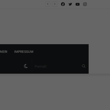
Facebook
Twitter
YouTube
Instagram
NERI
IMPRESSUM
Switch
Pretraži
skin