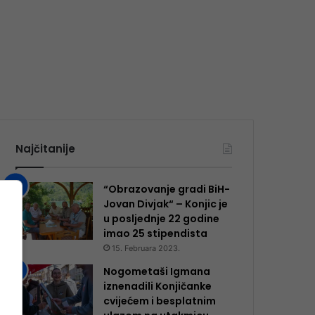
Najčitanije
“Obrazovanje gradi BiH-
Jovan Divjak“ – Konjic je
u posljednje 22 godine
imao 25 ​​stipendista
15. Februara 2023.
Nogometaši Igmana
iznenadili Konjičanke
cvijećem i besplatnim