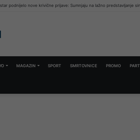
ar podnijelo nove krivične prijave: Sumnjaju na lažno predstavljanje si
VO
MAGAZIN
SPORT
SMRTOVNICE
PROMO
PART