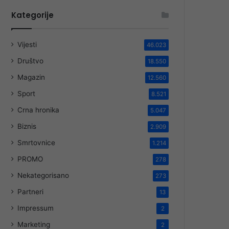
Kategorije
Vijesti
46.023
Društvo
18.550
Magazin
12.560
Sport
8.521
Crna hronika
5.047
Biznis
2.909
Smrtovnice
1.214
PROMO
278
Nekategorisano
273
Partneri
13
Impressum
2
Marketing
2