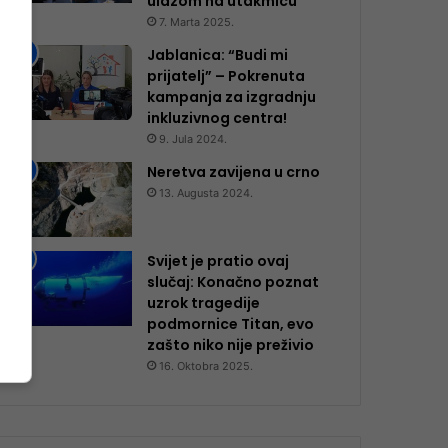
ulazom na utakmicu
7. Marta 2025.
Jablanica: “Budi mi
prijatelj” – Pokrenuta
kampanja za izgradnju
inkluzivnog centra!
9. Jula 2024.
Neretva zavijena u crno
13. Augusta 2024.
Svijet je pratio ovaj
slučaj: Konačno poznat
uzrok tragedije
podmornice Titan, evo
zašto niko nije preživio
16. Oktobra 2025.