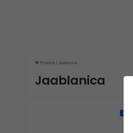
Početna
/
Jaablanica
Jaablanica
Društ