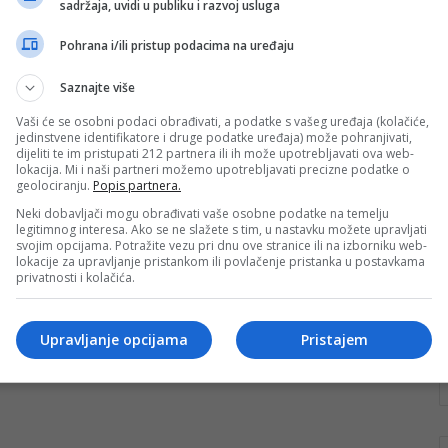
sadržaja, uvidi u publiku i razvoj usluga
biti drugačiji
Pohrana i/ili pristup podacima na uređaju
Misli globalno, djeluj lokalno – riječi su koje vode
Adnana Đelmu iz Jablanice koji je odlučio svoje
Saznajte više
slobodno vrijeme ‘potrošiti’…
Vaši će se osobni podaci obrađivati, a podatke s vašeg uređaja (kolačiće,
Pročitaj više
jedinstvene identifikatore i druge podatke uređaja) može pohranjivati,
dijeliti te im pristupati 212 partnera ili ih može upotrebljavati ova web-
lokacija. Mi i naši partneri možemo upotrebljavati precizne podatke o
geolociranju.
Popis partnera.
Neki dobavljači mogu obrađivati vaše osobne podatke na temelju
legitimnog interesa. Ako se ne slažete s tim, u nastavku možete upravljati
svojim opcijama. Potražite vezu pri dnu ove stranice ili na izborniku web-
lokacije za upravljanje pristankom ili povlačenje pristanka u postavkama
privatnosti i kolačića.
Upravljanje opcijama
Pristajem