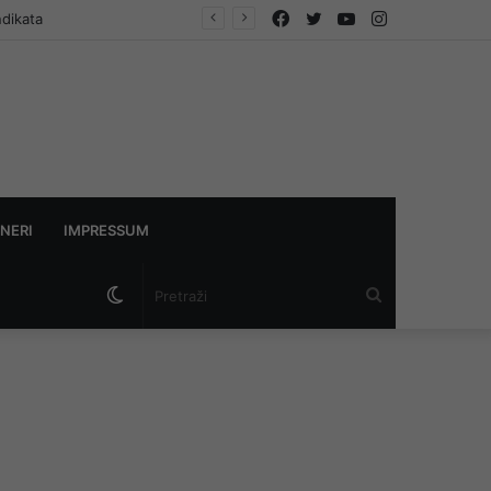
Facebook
Twitter
YouTube
Instagram
ndikata
NERI
IMPRESSUM
Switch
Pretraži
skin