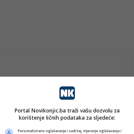
Portal Novikonjic.ba traži vašu dozvolu za
vo
korištenje ličnih podataka za sljedeće:
nk 2
8. Februara 2024.
Adnan iz Jablanice je odlučio
Personalizirano oglašavanje i sadržaj, mjerenje oglašavanja i