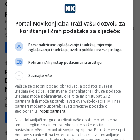
General Izet Nanić: 30. godišnjica
pogibije slavnog komandanta
Na današnji dan 1995. godine, poginuo je heroj odbrambeno-
Portal Novikonjic.ba traži vašu dozvolu za
oslobodilačkog rata u BiH 1992-1995. Izet Nanić, slavni komandant
korištenje ličnih podataka za sljedeće:
505. Bužimske brigade…
Personalizirano oglašavanje i sadržaj, mjerenje
Pročitaj više
oglašavanja i sadržaja, uvidi u publiku i razvoj usluga
Društvo
Pohrana i/ili pristup podacima na uređaju
nk 2
4. Augusta 2025.
Rasima Nanić: Čekam dan da se u
Saznajte više
Dženetu sretnem sa svojima Izetom i
Vaši će se osobni podaci obrađivati, a podatke s vašeg
Nevzetom
uređaja (kolačiće, jedinstvene identifikatore i druge podatke
uređaja) može pohranjivati, dijeliti te im pristupati 212
Sutra se navršava 30 godina od pogibije generala Armije RBiH
partnera ili ih može upotrebljavati ova web-lokacija. Mi i naši
Izeta Nanića, heroja odbrane BiH i Bosanske krajine, oficira koji…
partneri možemo upotrebljavati precizne podatke o
geolociranju.
Popis partnera.
Pročitaj više
Neki dobavljači mogu obrađivati vaše osobne podatke na
Društvo
temelju legitimnog interesa. Ako se ne slažete s tim, u
nastavku možete upravljati svojim opcijama. Potražite vezu pri
nk 2
3. Augusta 2025.
dnu ove stranice ili na izborniku web-lokacije za upravljanje
pristankom ili povlačenje pristanka u postavkama privatnosti i