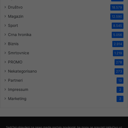
Društvo
18.579
Magazin
12.590
Sport
8.545
Crna hronika
5.056
Biznis
2.914
Smrtovnice
1.219
PROMO
278
Nekategorisano
273
Partneri
13
Impressum
2
Marketing
2
Sadržaji objavljeni na news media portalu novikonjic.ba mogu se preuzeti isključivo uz