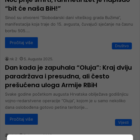
“bit će naša BiH!”
Sinoć su otvoreni “Slobodarski dani viteškog grada Bužima”,
manifestacija koja traje do 15. avgusta, čuvajući sjećanje na časnu
borbu 505.…
Pročitaj više
Društvo
nk 2
5. Augusta 2025.
Dan kada je zapuhala “Oluja”: Kraj dviju
paradržava i presudna, ali često
prešućena uloga Armije RBiH
Svake godine početkom augusta Hrvatska obilježava godišnjicu
vojno-redarstvene operacije “Oluja”, kojom je u samo nekoliko
dana oslobođena gotovo petina teritorije…
Pročitaj više
Vijesti
nk 1
5. Augusta 2025.