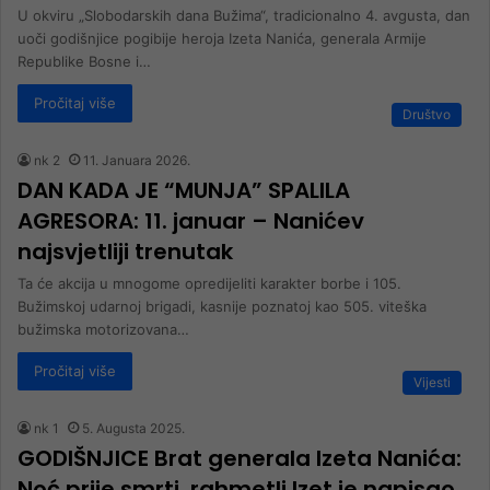
U okviru „Slobodarskih dana Bužima“, tradicionalno 4. avgusta, dan
uoči godišnjice pogibije heroja Izeta Nanića, generala Armije
Republike Bosne i…
Pročitaj više
Društvo
nk 2
11. Januara 2026.
DAN KADA JE “MUNJA” SPALILA
AGRESORA: 11. januar – Nanićev
najsvjetliji trenutak
Ta će akcija u mnogome opredijeliti karakter borbe i 105.
Bužimskoj udarnoj brigadi, kasnije poznatoj kao 505. viteška
bužimska motorizovana…
Pročitaj više
Vijesti
nk 1
5. Augusta 2025.
GODIŠNJICE Brat generala Izeta Nanića:
Noć prije smrti, rahmetli Izet je napisao