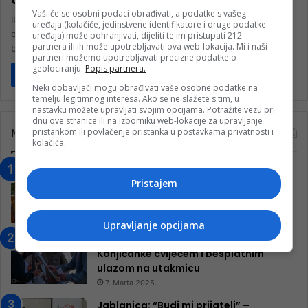
Vaši će se osobni podaci obrađivati, a podatke s vašeg
Ibrahim Hadžibajrić (NES), načelnik sarajevske Općine Stari Grad
uređaja (kolačiće, jedinstvene identifikatore i druge podatke
oglasio se povodom burnih reakcija iz manjeg
uređaja) može pohranjivati, dijeliti te im pristupati 212
partnera ili ih može upotrebljavati ova web-lokacija. Mi i naši
bosanskohercegovačkog entiteta RS i privatne…
partneri možemo upotrebljavati precizne podatke o
geolociranju.
Popis partnera.
Pročitaj više
Neki dobavljači mogu obrađivati vaše osobne podatke na
temelju legitimnog interesa. Ako se ne slažete s tim, u
nastavku možete upravljati svojim opcijama. Potražite vezu pri
dnu ove stranice ili na izborniku web-lokacije za upravljanje
pristankom ili povlačenje pristanka u postavkama privatnosti i
Najčitanije
kolačića.
“Obrazovanje gradi BiH-Jovan Divjak“
Pristajem
– Konjic je u posljednje 22 godine imao
25 ​​stipendista
15. Februara 2023.
Upravljanje opcijama
Nogometaši Igmana iznenadili
Konjičanke cvijećem i besplatnim
ulazom na utakmicu
7. Marta 2025.
Jablanica: “Budi mi prijatelj” –