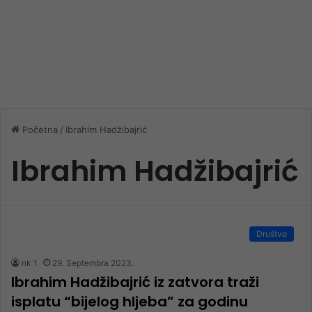
Početna
/
Ibrahim Hadžibajrić
Ibrahim Hadžibajrić
Društvo
nk 1
29. Septembra 2023.
Ibrahim Hadžibajrić iz zatvora traži
isplatu “bijelog hljeba” za godinu