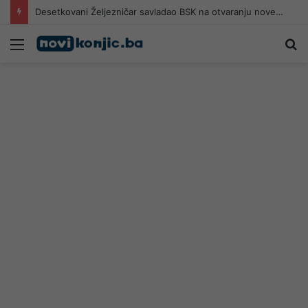
Desetkovani Željezničar savladao BSK na otvaranju nove sezone
Meni
Pr