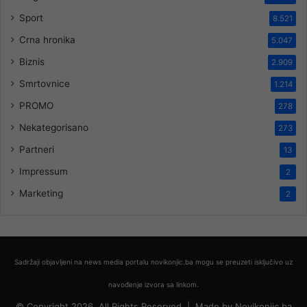
Sport
8.521
Crna hronika
5.047
Biznis
2.909
Smrtovnice
1.214
PROMO
278
Nekategorisano
273
Partneri
13
Impressum
2
Marketing
2
Sadržaji objavljeni na news media portalu novikonjic.ba mogu se preuzeti isključivo uz
navođenje izvora sa linkom.
© Copyright 2026, All Rights Reserved |
Made by
Novikonjic.ba