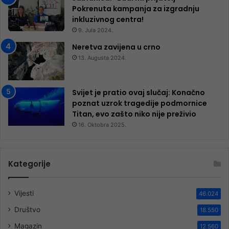
Pokrenuta kampanja za izgradnju
inkluzivnog centra!
9. Jula 2024.
Neretva zavijena u crno
13. Augusta 2024.
Svijet je pratio ovaj slučaj: Konačno
poznat uzrok tragedije podmornice
Titan, evo zašto niko nije preživio
16. Oktobra 2025.
Kategorije
Vijesti
46.024
Društvo
18.550
Magazin
12.560