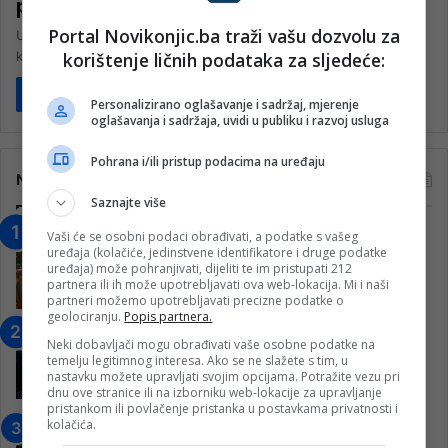
povrijedio dvije osobe
Portal Novikonjic.ba traži vašu dozvolu za
U mjestu Gabela Polje u nedjelju je došlo do sukoba tri muškarca
korištenje ličnih podataka za sljedeće:
koji su državljani Republike Hrvatske, a koji policija…
Pročitaj više
Personalizirano oglašavanje i sadržaj, mjerenje
oglašavanja i sadržaja, uvidi u publiku i razvoj usluga
Pohrana i/ili pristup podacima na uređaju
Najčitanije
Saznajte više
“Obrazovanje gradi BiH-Jovan Divjak“
Vaši će se osobni podaci obrađivati, a podatke s vašeg
uređaja (kolačiće, jedinstvene identifikatore i druge podatke
– Konjic je u posljednje 22 godine imao
uređaja) može pohranjivati, dijeliti te im pristupati 212
25 ​​stipendista
partnera ili ih može upotrebljavati ova web-lokacija. Mi i naši
partneri možemo upotrebljavati precizne podatke o
15. Februara 2023.
geolociranju.
Popis partnera.
Nogometaši Igmana iznenadili
Neki dobavljači mogu obrađivati vaše osobne podatke na
Konjičanke cvijećem i besplatnim
temelju legitimnog interesa. Ako se ne slažete s tim, u
ulazom na utakmicu
nastavku možete upravljati svojim opcijama. Potražite vezu pri
dnu ove stranice ili na izborniku web-lokacije za upravljanje
7. Marta 2025.
pristankom ili povlačenje pristanka u postavkama privatnosti i
kolačića.
Jablanica: “Budi mi prijatelj” –