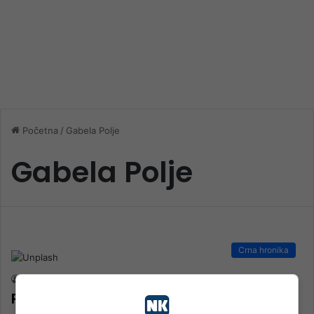
Početna
/
Gabela Polje
Gabela Polje
Crna hronika
nk 2
27. Februara 2024.
Pokušaj ubistva: Muškarac čekićem