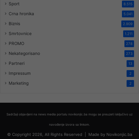
Sport
8.515
Crna hronika
5.041
Biznis
2.909
Smrtovnice
1.211
PROMO
278
Nekategorisano
273
Partneri
13
Impressum
2
Marketing
2
Sadržaji objavljeni na news media portalu novikonjic.ba mogu se preuzeti isključivo uz
navođenje izvora sa linkom.
© Copyright 2026, All Rights Reserved |
Made by
Novikonjic.ba