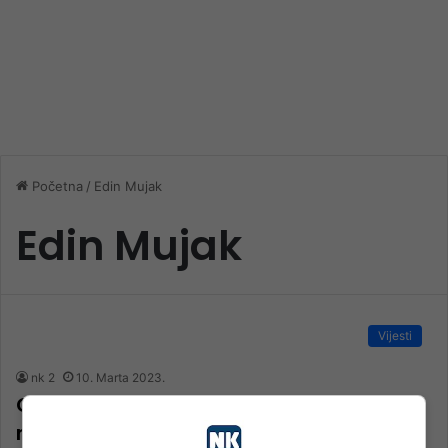
Početna
/
Edin Mujak
Edin Mujak
Vijesti
nk 2
10. Marta 2023.
Grad Konjic: Novčana pomoć za
novorođeno dijete i sufinansiranje