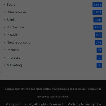
Sport
8.533
Crna hronika
5.054
Biznis
2.911
Smrtovnice
1.216
PROMO
278
Nekategorisano
273
Partneri
13
Impressum
2
Marketing
2
Sadržaji objavljeni na news media portalu novikonjic.ba mogu se preuzeti isključivo uz
navođenje izvora sa linkom.
© Copyright 2026, All Rights Reserved |
Made by
Novikonjic.ba