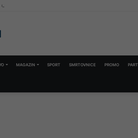
t rudara iz Zenice: “Djeca traže, a nemam im šta odnijeti, spavamo na d
VO
MAGAZIN
SPORT
SMRTOVNICE
PROMO
PART