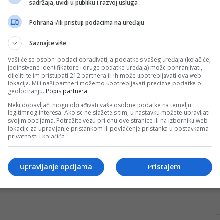
sadržaja, uvidi u publiku i razvoj usluga
turizma u BiH, na ponos cijele
države
Pohrana i/ili pristup podacima na uređaju
Pričati o raftingu u BiH danas je nemoguće bez
Saznajte više
Konjica i agencije “Visit Konjic”. Moguće je, naravno,
ali nije to…
Vaši će se osobni podaci obrađivati, a podatke s vašeg uređaja (kolačiće,
jedinstvene identifikatore i druge podatke uređaja) može pohranjivati,
dijeliti te im pristupati 212 partnera ili ih može upotrebljavati ova web-
Pročitaj više
lokacija. Mi i naši partneri možemo upotrebljavati precizne podatke o
geolociranju.
Popis partnera.
Neki dobavljači mogu obrađivati vaše osobne podatke na temelju
legitimnog interesa. Ako se ne slažete s tim, u nastavku možete upravljati
svojim opcijama. Potražite vezu pri dnu ove stranice ili na izborniku web-
lokacije za upravljanje pristankom ili povlačenje pristanka u postavkama
privatnosti i kolačića.
Upravljanje opcijama
Pristajem