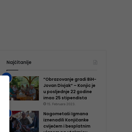
Najčitanije
“Obrazovanje gradi BiH-
Jovan Divjak“ – Konjic je
u posljednje 22 godine
imao 25 ​​stipendista
15. Februara 2023.
Nogometaši Igmana
iznenadili Konjičanke
cvijećem i besplatnim