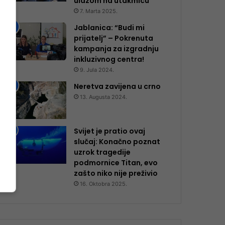
ulazom na utakmicu
7. Marta 2025.
Jablanica: “Budi mi
prijatelj” – Pokrenuta
kampanja za izgradnju
inkluzivnog centra!
9. Jula 2024.
Neretva zavijena u crno
13. Augusta 2024.
Svijet je pratio ovaj
slučaj: Konačno poznat
uzrok tragedije
podmornice Titan, evo
zašto niko nije preživio
16. Oktobra 2025.