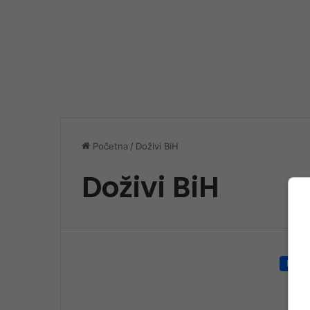
Početna
/
Doživi BiH
Doživi BiH
Društ