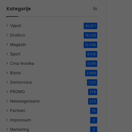
Kategorije
Vijesti
45.971
Društvo
18.539
Magazin
12.549
Sport
8.515
Crna hronika
5.041
Biznis
2.909
Smrtovnice
1.211
PROMO
278
Nekategorisano
273
Partneri
13
Impressum
2
Marketing
2