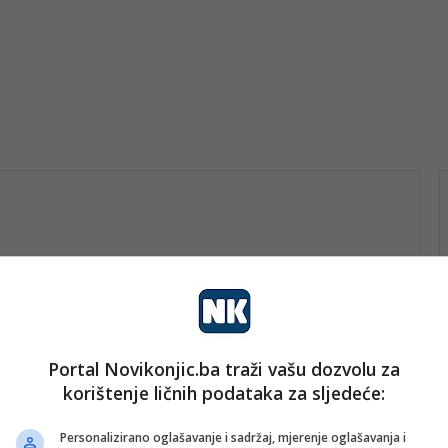
Portal Novikonjic.ba traži vašu dozvolu za
vo
korištenje ličnih podataka za sljedeće:
nk 2
1. Augusta 2023.
Amela i Sanjin – Pioniri outdoor
Personalizirano oglašavanje i sadržaj, mjerenje oglašavanja i