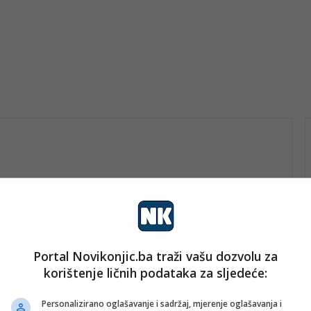
tve
Portal Novikonjic.ba traži vašu dozvolu za
korištenje ličnih podataka za sljedeće:
nk 2
28. Oktobra 2023.
vo
“Djevojke s Neretve” – Simbol
Personalizirano oglašavanje i sadržaj, mjerenje oglašavanja i