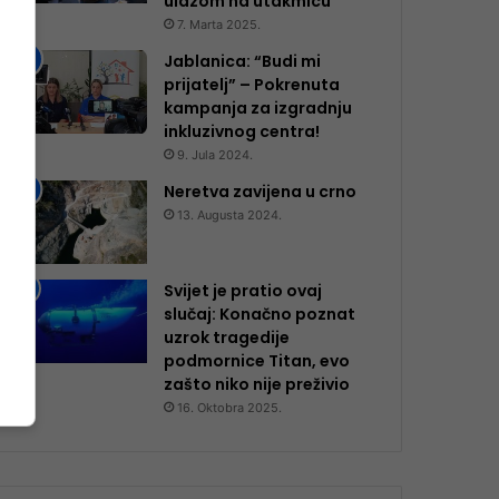
ulazom na utakmicu
7. Marta 2025.
Jablanica: “Budi mi
prijatelj” – Pokrenuta
kampanja za izgradnju
inkluzivnog centra!
9. Jula 2024.
Neretva zavijena u crno
13. Augusta 2024.
Svijet je pratio ovaj
slučaj: Konačno poznat
uzrok tragedije
podmornice Titan, evo
zašto niko nije preživio
16. Oktobra 2025.