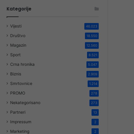
Kategorije
Vijesti
46.023
Društvo
18.550
Magazin
12.560
Sport
8.521
Crna hronika
5.047
Biznis
2.909
Smrtovnice
1.214
PROMO
278
Nekategorisano
273
Partneri
13
Impressum
2
Marketing
2