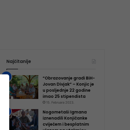
Najčitanije
“Obrazovanje gradi BiH-
Jovan Divjak“ – Konjic je
u posljednje 22 godine
imao 25 ​​stipendista
15. Februara 2023.
Nogometaši Igmana
iznenadili Konjičanke
cvijećem i besplatnim