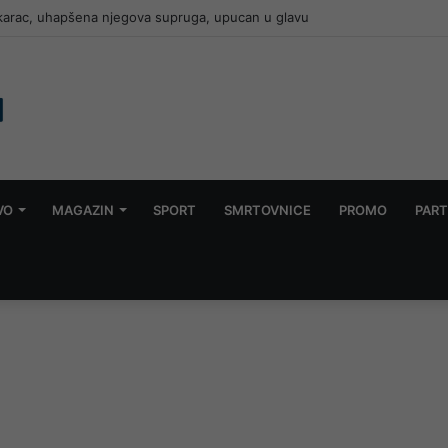
karac, uhapšena njegova supruga, upucan u glavu
VO
MAGAZIN
SPORT
SMRTOVNICE
PROMO
PART