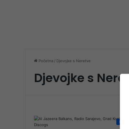
Početna
/
Djevojke s Neretve
Djevojke s Nere
Društ