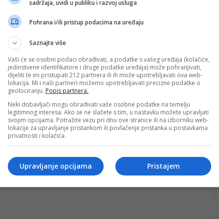
sadržaja, uvidi u publiku i razvoj usluga
jednog vremena
Pohrana i/ili pristup podacima na uređaju
Jedna od najvećih znamenitosti grada Konjica
definitivno je rijeka Neretva, na kojoj je 2009. godine
Saznajte više
svečano otvorena obnovljena kultna Kamena…
Vaši će se osobni podaci obrađivati, a podatke s vašeg uređaja (kolačiće,
Pročitaj više
jedinstvene identifikatore i druge podatke uređaja) može pohranjivati,
dijeliti te im pristupati 212 partnera ili ih može upotrebljavati ova web-
lokacija. Mi i naši partneri možemo upotrebljavati precizne podatke o
geolociranju.
Popis partnera.
Neki dobavljači mogu obrađivati vaše osobne podatke na temelju
legitimnog interesa. Ako se ne slažete s tim, u nastavku možete upravljati
svojim opcijama. Potražite vezu pri dnu ove stranice ili na izborniku web-
lokacije za upravljanje pristankom ili povlačenje pristanka u postavkama
privatnosti i kolačića.
Upravljanje opcijama
Pristajem