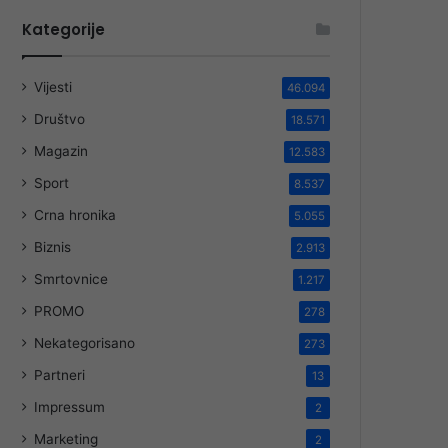
Kategorije
Vijesti
46.094
Društvo
18.571
Magazin
12.583
Sport
8.537
Crna hronika
5.055
Biznis
2.913
Smrtovnice
1.217
PROMO
278
Nekategorisano
273
Partneri
13
Impressum
2
Marketing
2