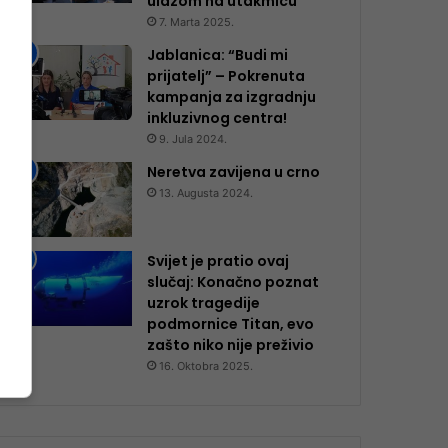
ulazom na utakmicu
7. Marta 2025.
Jablanica: “Budi mi
prijatelj” – Pokrenuta
kampanja za izgradnju
inkluzivnog centra!
9. Jula 2024.
Neretva zavijena u crno
13. Augusta 2024.
Svijet je pratio ovaj
slučaj: Konačno poznat
uzrok tragedije
podmornice Titan, evo
zašto niko nije preživio
16. Oktobra 2025.