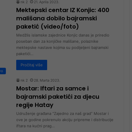
nk 2
21. Aprila 2023.
Mektepski centar IZ Konjic: 400
mališana dobilo bajramski
paketić (video/foto)
Medžlis islamske zajednice Konjic danas je priredio
poseban dan za konjičke mališane, polaznike
mektepske nastave kojima su podijeljeni bajramski
paketići…
Pročitaj više
vo
nk 2
28. Marta 2023.
Mostar: Iftari za samce i
bajramski paketići za djecu
regije Hatay
Udruženje građana “Zajedno za naš grad” Mostar i
ove je godine pokrenulo akciju pripreme i distribucije
iftara na kućni prag…