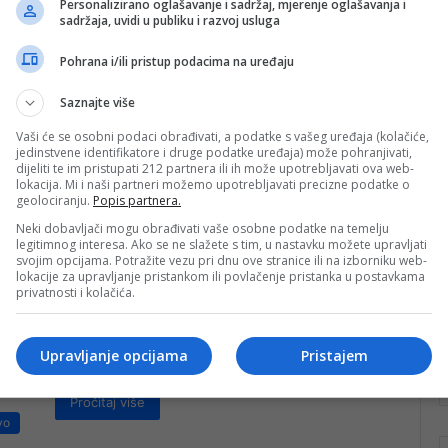
Personalizirano oglašavanje i sadržaj, mjerenje oglašavanja i
Paketićima obradovali mališane
sadržaja, uvidi u publiku i razvoj usluga
Doma za djecu bez roditeljskog
Pohrana i/ili pristup podacima na uređaju
staranja u Mostaru
Saznajte više
Učenici odjeljenja IV-4 su 16. 3. 2026. godine, u
saradnji s roditeljima, u pratnji učiteljice Arnele Džafić
Vaši će se osobni podaci obrađivati, a podatke s vašeg uređaja (kolačiće,
posjetili Dom za…
jedinstvene identifikatore i druge podatke uređaja) može pohranjivati,
dijeliti te im pristupati 212 partnera ili ih može upotrebljavati ova web-
lokacija. Mi i naši partneri možemo upotrebljavati precizne podatke o
Pročitaj više
geolociranju.
Popis partnera.
vo
Neki dobavljači mogu obrađivati vaše osobne podatke na temelju
nk 2
6. Juna 2025.
legitimnog interesa. Ako se ne slažete s tim, u nastavku možete upravljati
Bajramski paketići za djecu u
svojim opcijama. Potražite vezu pri dnu ove stranice ili na izborniku web-
lokacije za upravljanje pristankom ili povlačenje pristanka u postavkama
Dječijem domu Mostar
privatnosti i kolačića.
Dan Arefata je najbolji i najvrjedniji dan u godini. Tim
povodom uoči Kurban bajrama predstavnici
Upravljanje opcijama
Pristajem
Osnovnog i Regionalnog odbora “Merhameta”…
Pročitaj više
vo