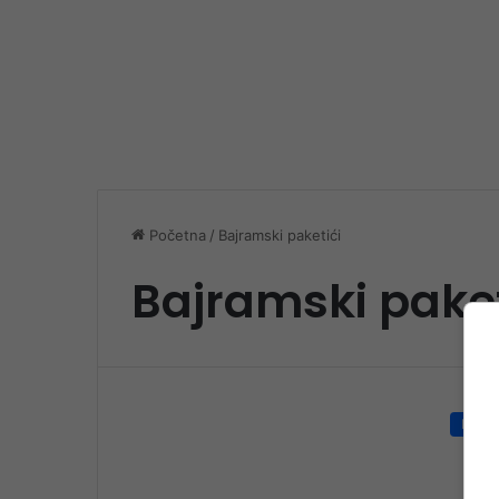
Početna
/
Bajramski paketići
Bajramski paket
Društ