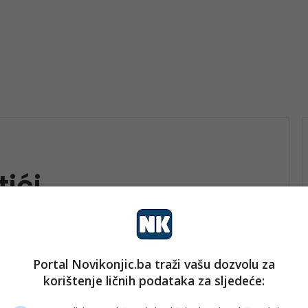
ići
Portal Novikonjic.ba traži vašu dozvolu za
vo
korištenje ličnih podataka za sljedeće:
nk 2
17. Marta 2026.
Mali razred velikog srca;