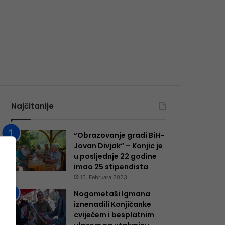
Najčitanije
“Obrazovanje gradi BiH-
Jovan Divjak“ – Konjic je
u posljednje 22 godine
imao 25 ​​stipendista
15. Februara 2023.
Nogometaši Igmana
iznenadili Konjičanke
cvijećem i besplatnim