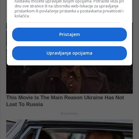
nastavku možete upravljati svojim opcijama. Potražite vezu pri
dnu ove stranice ili na izborniku web-lokacije za upravljanje
pristankom ili povlačenje pristanka u postavkama privatnosti i
kolačića.
Pristajem
Upravljanje opcijama