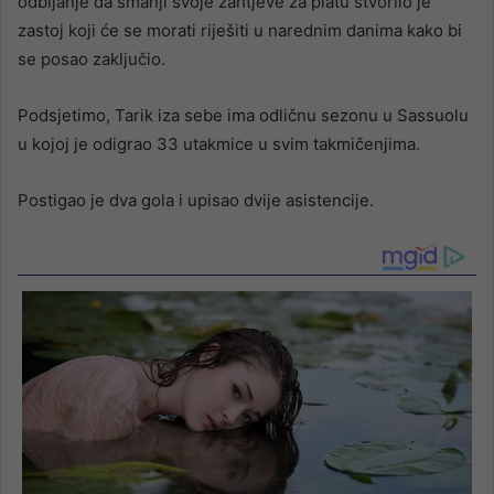
odbijanje da smanji svoje zahtjeve za platu stvorilo je
zastoj koji će se morati riješiti u narednim danima kako bi
se posao zaključio.
Podsjetimo, Tarik iza sebe ima odličnu sezonu u Sassuolu
u kojoj je odigrao 33 utakmice u svim takmičenjima.
Postigao je dva gola i upisao dvije asistencije.