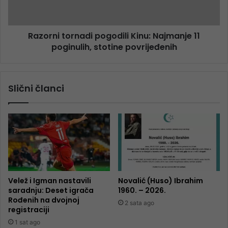
Razorni tornadi pogodili Kinu: Najmanje 11
poginulih, stotine povrijeđenih
Slični članci
Velež i Igman nastavili
Novalić (Huso) Ibrahim
saradnju: Deset igrača
1960. – 2026.
Rođenih na dvojnoj
2 sata ago
registraciji
1 sat ago