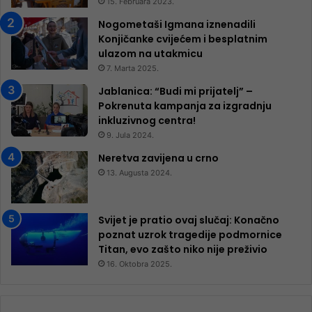
15. Februara 2023.
Nogometaši Igmana iznenadili
Konjičanke cvijećem i besplatnim
ulazom na utakmicu
7. Marta 2025.
Jablanica: “Budi mi prijatelj” –
Pokrenuta kampanja za izgradnju
inkluzivnog centra!
9. Jula 2024.
Neretva zavijena u crno
13. Augusta 2024.
Svijet je pratio ovaj slučaj: Konačno
poznat uzrok tragedije podmornice
Titan, evo zašto niko nije preživio
16. Oktobra 2025.