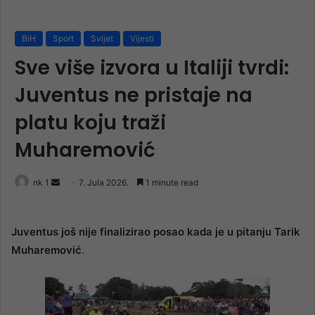
BiH
Sport
Svijet
Vijesti
Sve više izvora u Italiji tvrdi:
Juventus ne pristaje na
platu koju traži
Muharemović
Send
nk 1
7. Jula 2026.
1 minute read
an
email
Juventus
još nije finalizirao posao kada je u pitanju Tarik
Muharemović
.