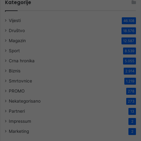
Kategorije
Vijesti
46.108
Društvo
18.576
Magazin
12.587
Sport
8.539
Crna hronika
5.055
Biznis
2.914
Smrtovnice
1.219
PROMO
278
Nekategorisano
273
Partneri
13
Impressum
2
Marketing
2