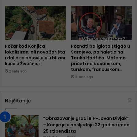
Požar kod Konjica
Poznati poliglota stigao u
lokaliziran, ali nova žarišta
Sarajevo, pa naletio na
i dalje se pojavljuju u blizini
Tarika Hodžića: Možemo
kuća u Živašnici
pričati na bosanskom,
turskom, francuskom…
2 sata ago
3 sata ago
Najčitanije
“Obrazovanje gradi BiH-Jovan Divjak“
– Konjic je u posljednje 22 godine imao
25 ​​stipendista