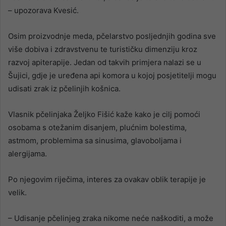
– upozorava Kvesić.
Osim proizvodnje meda, pčelarstvo posljednjih godina sve
više dobiva i zdravstvenu te turističku dimenziju kroz
razvoj apiterapije. Jedan od takvih primjera nalazi se u
Šujici, gdje je uređena api komora u kojoj posjetitelji mogu
udisati zrak iz pčelinjih košnica.
Vlasnik pčelinjaka Željko Fišić kaže kako je cilj pomoći
osobama s otežanim disanjem, plućnim bolestima,
astmom, problemima sa sinusima, glavoboljama i
alergijama.
Po njegovim riječima, interes za ovakav oblik terapije je
velik.
– Udisanje pčelinjeg zraka nikome neće naškoditi, a može