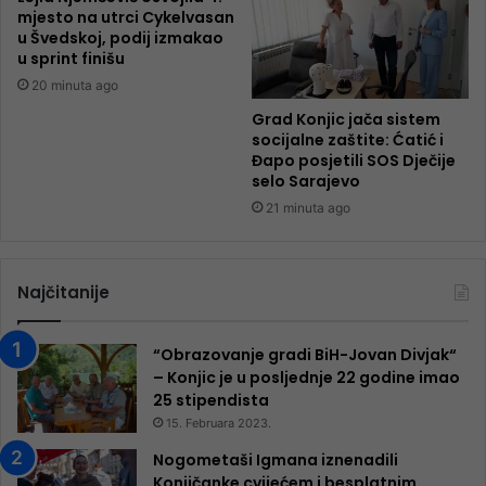
mjesto na utrci Cykelvasan
u Švedskoj, podij izmakao
u sprint finišu
20 minuta ago
Grad Konjic jača sistem
socijalne zaštite: Ćatić i
Đapo posjetili SOS Dječije
selo Sarajevo
21 minuta ago
Najčitanije
“Obrazovanje gradi BiH-Jovan Divjak“
– Konjic je u posljednje 22 godine imao
25 ​​stipendista
15. Februara 2023.
Nogometaši Igmana iznenadili
Konjičanke cvijećem i besplatnim