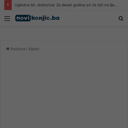
Ugledna bh. doktorica: Za deset godina svi će biti na lijeku za mršavljenje
Meni
Pr
Početna
/
Vijesti