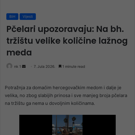
BiH
Vijesti
Pčelari upozoravaju: Na bh.
tržištu velike količine lažnog
meda
Send
nk 1
7. Jula 2026.
1 minute read
an
email
Potražnja za domaćim hercegovačkim medom i dalje je
velika, no zbog slabijih prinosa i sve manjeg broja pčelara
na tržištu ga nema u dovoljnim količinama.