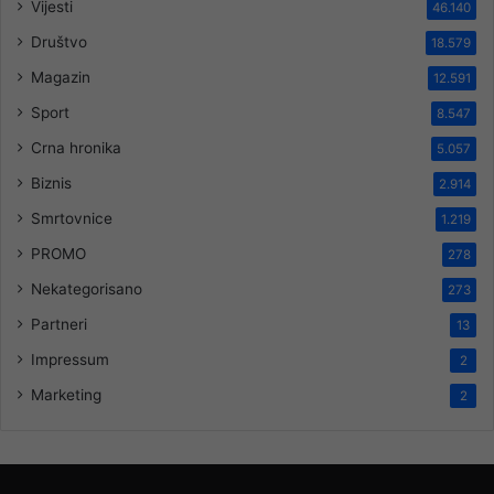
Vijesti
46.140
Društvo
18.579
Magazin
12.591
Sport
8.547
Crna hronika
5.057
Biznis
2.914
Smrtovnice
1.219
PROMO
278
Nekategorisano
273
Partneri
13
Impressum
2
Marketing
2