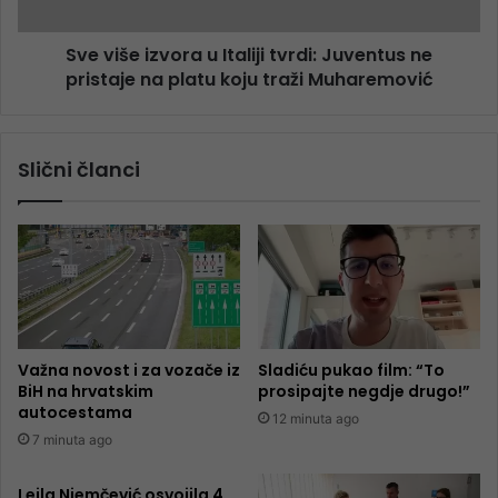
Sve više izvora u Italiji tvrdi: Juventus ne
pristaje na platu koju traži Muharemović
Slični članci
Važna novost i za vozače iz
Sladiću pukao film: “To
BiH na hrvatskim
prosipajte negdje drugo!”
autocestama
12 minuta ago
7 minuta ago
Lejla Njemčević osvojila 4.