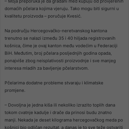
– Moja preporuka je da građani med kupuju od provjerenih
domaćih pčelara kojima vjeruju. Tako mogu biti sigurni u
kvalitetu proizvoda – poručuje Kvesić.
Na području Hercegovačko-neretvanskog kantona
trenutno se nalazi između 35 i 40 hiljada registrovanih
košnica, čime je ovaj kanton među vodećim u Federaciji
BiH. Međutim, broj pčelara posljednjih godina opada,
ponajviše zbog neisplativosti proizvodnje i sve manjeg
interesa mladih za bavljenje pčelarstvom.
Pčelarima dodatne probleme stvaraju i klimatske
promjene.
– Dovoljna je jedna kiša ili nekoliko izrazito toplih dana
tokom cvatnje kadulje i drače da prinosi budu znatno
manji. Nekada je deset kilograma hercegovačkog meda po
košnici bio odličan rezultat, a danas je to sve teže ostvariti