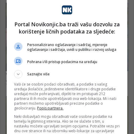
Portal Novikonjic.ba traži vašu dozvolu za
korištenje ličnih podataka za sljedeće:
Personalizirano oglašavanje i sadržaj, mjerenje
oglašavanja i sadržaja, uvidi u publiku i razvoj usluga
Pohrana i/ili pristup podacima na uređaju
Saznajte više
Vaši će se osobni podaci obrađivati, a podatke s vašeg
uređaja (kolačiće, jedinstvene identifikatore i druge podatke
uređaja) može pohranjivati, dijeliti te im pristupati 212
partnera ili ih može upotrebljavati ova web-lokacija. Mi i naši
partneri možemo upotrebljavati precizne podatke o
geolociranju.
Popis partnera.
Neki dobavljači mogu obrađivati vaše osobne podatke na
temelju legitimnog interesa. Ako se ne slažete s tim, u
nastavku možete upravljati svojim opcijama. Potražite vezu pri
dnu ove stranice ili na izborniku web-lokacije za upravljanje