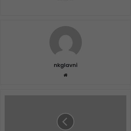
nkglavni
Website