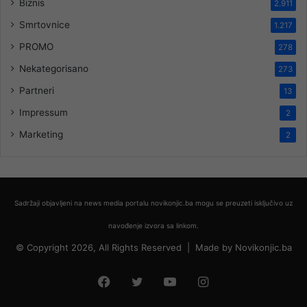
Biznis
2.911
Smrtovnice
1.217
PROMO
278
Nekategorisano
273
Partneri
13
Impressum
2
Marketing
2
Sadržaji objavljeni na news media portalu novikonjic.ba mogu se preuzeti isključivo uz
navođenje izvora sa linkom.
© Copyright 2026, All Rights Reserved |
Made by
Novikonjic.ba
Facebook
Twitter
YouTube
Instagram