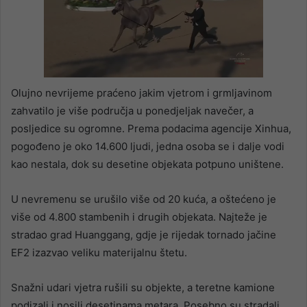
Olujno nevrijeme praćeno jakim vjetrom i grmljavinom
zahvatilo je više područja u ponedjeljak navečer, a
posljedice su ogromne. Prema podacima agencije Xinhua,
pogođeno je oko 14.600 ljudi, jedna osoba se i dalje vodi
kao nestala, dok su desetine objekata potpuno uništene.
U nevremenu se urušilo više od 20 kuća, a oštećeno je
više od 4.800 stambenih i drugih objekata. Najteže je
stradao grad Huanggang, gdje je rijedak tornado jačine
EF2 izazvao veliku materijalnu štetu.
Snažni udari vjetra rušili su objekte, a teretne kamione
podizali i nosili desetinama metara. Posebno su stradali