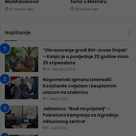
Mulahasanović
turnir u Mostaru
24 minute ago
26 minuta ago
Najčitanije
“Obrazovanje gradi BiH-Jovan Divjak“
– Konjic je u posljednje 22 godine imao
25 ​​stipendista
15. Februara 2023.
Nogometaši Igmana iznenadili
Konjičanke cvijećem i besplatnim
ulazom na utakmicu
7. Marta 2025.
Jablanica: “Budi mi prijatelj” –
Pokrenuta kampanja za izgradnju
inkluzivnog centra!
9. Jula 2024.