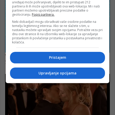
uređaja) može pohranjivati, dijeliti te im pristupati 212
partnera ili ih može upotrebljavati ova web-lokacija. Mi i naši
partneri možemo upotrebljavati precizne podatke o
geolociranju.
Popis partnera.
Neki dobavljači mogu obrađivati vaše osobne podatke na
temelju legitimnog interesa. Ako se ne slažete s tim, u
nastavku možete upravljati svojim opcijama. Potražite vezu pri
dnu ove stranice ili na izborniku web-lokacije za upravljanje
pristankom ili povlačenje pristanka u postavkama privatnosti i
kolačića.
Pristajem
Upravljanje opcijama