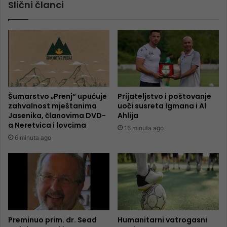
Slični članci
Šumarstvo „Prenj“ upućuje
Prijateljstvo i poštovanje
zahvalnost mještanima
uoči susreta Igmana i Al
Jasenika, članovima DVD-
Ahlija
a Neretvica i lovcima
16 minuta ago
6 minuta ago
Preminuo prim. dr. Sead
Humanitarni vatrogasni