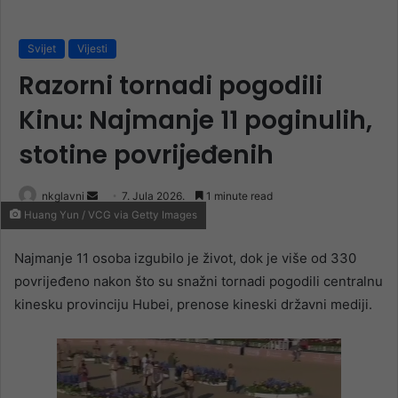
Svijet
Vijesti
Razorni tornadi pogodili
Kinu: Najmanje 11 poginulih,
stotine povrijeđenih
Send
nkglavni
7. Jula 2026.
1 minute read
Huang Yun / VCG via Getty Images
an
email
Najmanje 11 osoba izgubilo je život, dok je više od 330
povrijeđeno nakon što su snažni tornadi pogodili centralnu
kinesku provinciju Hubei, prenose kineski državni mediji.