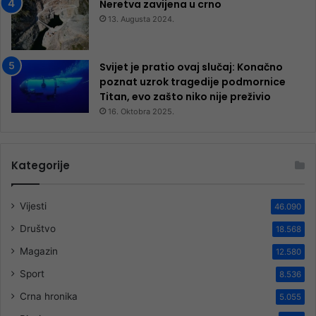
Neretva zavijena u crno
13. Augusta 2024.
Svijet je pratio ovaj slučaj: Konačno
poznat uzrok tragedije podmornice
Titan, evo zašto niko nije preživio
16. Oktobra 2025.
Kategorije
Vijesti
46.090
Društvo
18.568
Magazin
12.580
Sport
8.536
Crna hronika
5.055