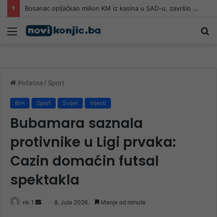
Bosanac opljačkao milion KM iz kasina u SAD-u, završio u zatvoru, a onda napisao svoju priču
Meni
Pr
Početna
/
Sport
BiH
Sport
Svijet
Vijesti
Bubamara saznala
protivnike u Ligi prvaka:
Cazin domaćin futsal
spektakla
Send
nk 1
8. Jula 2026.
Manje od minute
an