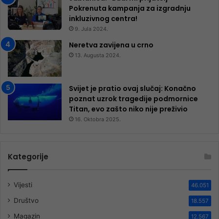
Pokrenuta kampanja za izgradnju
inkluzivnog centra!
9. Jula 2024.
Neretva zavijena u crno
13. Augusta 2024.
Svijet je pratio ovaj slučaj: Konačno
poznat uzrok tragedije podmornice
Titan, evo zašto niko nije preživio
16. Oktobra 2025.
Kategorije
Vijesti
46.051
Društvo
18.557
Magazin
12.567