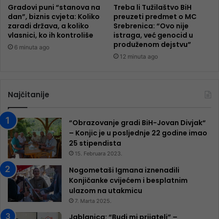
Gradovi puni “stanova na
Treba li Tužilaštvo BiH
dan”, biznis cvjeta: Koliko
preuzeti predmet o MC
zaradi država, a koliko
Srebrenica: “Ovo nije
vlasnici, ko ih kontroliše
istraga, već genocid u
produženom dejstvu”
6 minuta ago
12 minuta ago
Najčitanije
“Obrazovanje gradi BiH-Jovan Divjak“
– Konjic je u posljednje 22 godine imao
25 ​​stipendista
15. Februara 2023.
Nogometaši Igmana iznenadili
Konjičanke cvijećem i besplatnim
ulazom na utakmicu
7. Marta 2025.
Jablanica: “Budi mi prijatelj” –