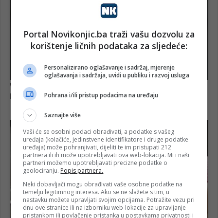
Portal Novikonjic.ba traži vašu dozvolu za
korištenje ličnih podataka za sljedeće:
Personalizirano oglašavanje i sadržaj, mjerenje
oglašavanja i sadržaja, uvidi u publiku i razvoj usluga
Pohrana i/ili pristup podacima na uređaju
Saznajte više
Vaši će se osobni podaci obrađivati, a podatke s vašeg
uređaja (kolačiće, jedinstvene identifikatore i druge podatke
uređaja) može pohranjivati, dijeliti te im pristupati 212
partnera ili ih može upotrebljavati ova web-lokacija. Mi i naši
partneri možemo upotrebljavati precizne podatke o
geolociranju.
Popis partnera.
Neki dobavljači mogu obrađivati vaše osobne podatke na
temelju legitimnog interesa. Ako se ne slažete s tim, u
nastavku možete upravljati svojim opcijama. Potražite vezu pri
dnu ove stranice ili na izborniku web-lokacije za upravljanje
pristankom ili povlačenje pristanka u postavkama privatnosti i