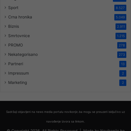
Sport
8.527
Crna hronika
5.049
Biznis
2.911
Smrtovnice
1.215
PROMO
278
Nekategorisano
273
Partneri
13
Impressum
2
Marketing
2
Sadržaji objavljeni na news media portalu novikonjic.ba mogu se preuzeti isključivo uz
navođenje izvora sa linkom.
© Copyright 2026, All Rights Reserved |
Made by
Novikonjic.ba