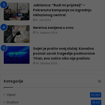
Jablanica: “Budi mi prijatelj” –
Pokrenuta kampanja za izgradnju
inkluzivnog centra!
9. Jula 2024.
Neretva zavijena u crno
13. Augusta 2024.
Svijet je pratio ovaj slučaj: Konačno
poznat uzrok tragedije podmornice
Titan, evo zašto niko nije preživio
16. Oktobra 2025.
Kategorije
Vijesti
45.962
Društvo
18.531