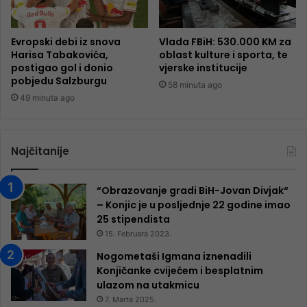
Evropski debi iz snova
Vlada FBiH: 530.000 KM za
Harisa Tabakovića,
oblast kulture i sporta, te
postigao gol i donio
vjerske institucije
pobjedu Salzburgu
58 minuta ago
49 minuta ago
Najčitanije
“Obrazovanje gradi BiH-Jovan Divjak“
– Konjic je u posljednje 22 godine imao
25 ​​stipendista
15. Februara 2023.
Nogometaši Igmana iznenadili
Konjičanke cvijećem i besplatnim
ulazom na utakmicu
7. Marta 2025.