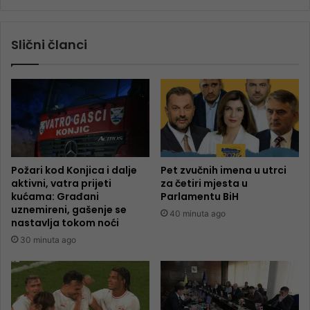
Slični članci
Požari kod Konjica i dalje
Pet zvučnih imena u utrci
aktivni, vatra prijeti
za četiri mjesta u
kućama: Građani
Parlamentu BiH
uznemireni, gašenje se
40 minuta ago
nastavlja tokom noći
30 minuta ago