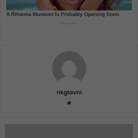
nkglavni
Website