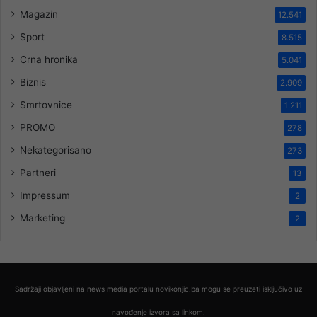
Magazin
12.541
Sport
8.515
Crna hronika
5.041
Biznis
2.909
Smrtovnice
1.211
PROMO
278
Nekategorisano
273
Partneri
13
Impressum
2
Marketing
2
Sadržaji objavljeni na news media portalu novikonjic.ba mogu se preuzeti isključivo uz
navođenje izvora sa linkom.