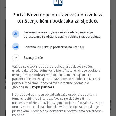
Portal Novikonjic.ba traži vašu dozvolu za
korištenje ličnih podataka za sljedeće:
Personalizirano oglašavanje i sadržaj, mjerenje
oglašavanja i sadržaja, uvidi u publiku i razvoj usluga
Pohrana i/ili pristup podacima na uređaju
Saznajte više
Vaši će se osobni podaci obrađivati, a podatke s vašeg
uređaja (kolačiće, jedinstvene identifikatore i druge podatke
uređaja) može pohranjivati, dijeliti te im pristupati 212
partnera ili ih može upotrebljavati ova web-lokacija. Mi i naši
partneri možemo upotrebljavati precizne podatke o
geolociranju.
Popis partnera.
Neki dobavljači mogu obrađivati vaše osobne podatke na
temelju legitimnog interesa. Ako se ne slažete s tim, u
nastavku možete upravljati svojim opcijama. Potražite vezu pri
dnu ove stranice ili na izborniku web-lokacije za upravljanje
pristankom ili povlačenje pristanka u postavkama privatnosti i
kolačića.