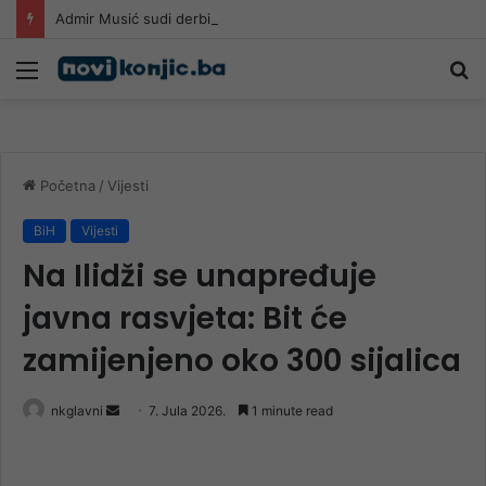
Admir Musić sudi derbi Borca i Veleža, poznato gdje će igrati Sarajevo i Radnik!
Meni
Pr
Početna
/
Vijesti
BiH
Vijesti
Na Ilidži se unapređuje
javna rasvjeta: Bit će
zamijenjeno oko 300 sijalica
Send
nkglavni
7. Jula 2026.
1 minute read
an
email