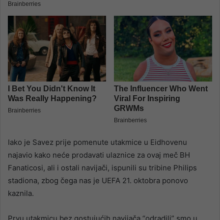
Iako je Savez prije pomenute utakmice u Eidhovenu
najavio kako neće prodavati ulaznice za ovaj meč BH
Fanaticosi, ali i ostali navijači, ispunili su tribine Philips
stadiona, zbog čega nas je UEFA 21. oktobra ponovo
kaznila.
Prvu utakmicu bez gostujućih navijača “odradili” smo u