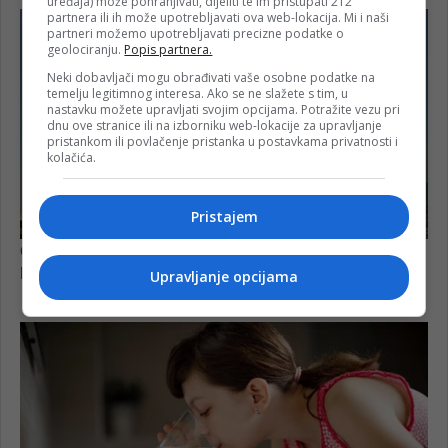
uređaja) može pohranjivati, dijeliti te im pristupati 212
partnera ili ih može upotrebljavati ova web-lokacija. Mi i naši
partneri možemo upotrebljavati precizne podatke o
geolociranju.
Popis partnera.
Neki dobavljači mogu obrađivati vaše osobne podatke na
temelju legitimnog interesa. Ako se ne slažete s tim, u
nastavku možete upravljati svojim opcijama. Potražite vezu pri
dnu ove stranice ili na izborniku web-lokacije za upravljanje
pristankom ili povlačenje pristanka u postavkama privatnosti i
kolačića.
Pristajem
Upravljanje opcijama