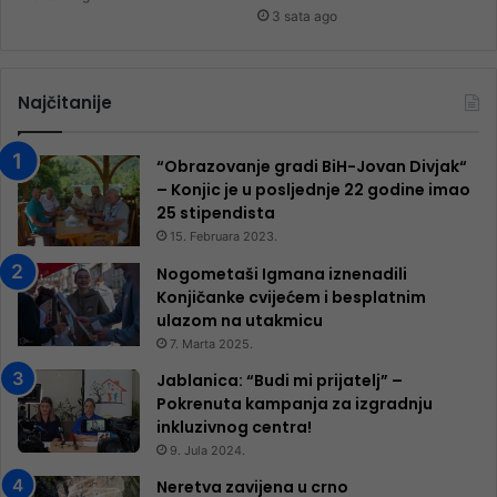
3 sata ago
Najčitanije
“Obrazovanje gradi BiH-Jovan Divjak“
– Konjic je u posljednje 22 godine imao
25 ​​stipendista
15. Februara 2023.
Nogometaši Igmana iznenadili
Konjičanke cvijećem i besplatnim
ulazom na utakmicu
7. Marta 2025.
Jablanica: “Budi mi prijatelj” –
Pokrenuta kampanja za izgradnju
inkluzivnog centra!
9. Jula 2024.
Neretva zavijena u crno