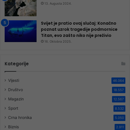
13. Augusta 2024.
Svijet je pratio ovaj slučaj: Konačno
poznat uzrok tragedije podmornice
Titan, evo zašto niko nije preživio
16. Oktobra 2025.
Kategorije
Vijesti
46.064
Društvo
18.557
Magazin
12.567
Sport
8.532
Crna hronika
5.050
Biznis
2.911