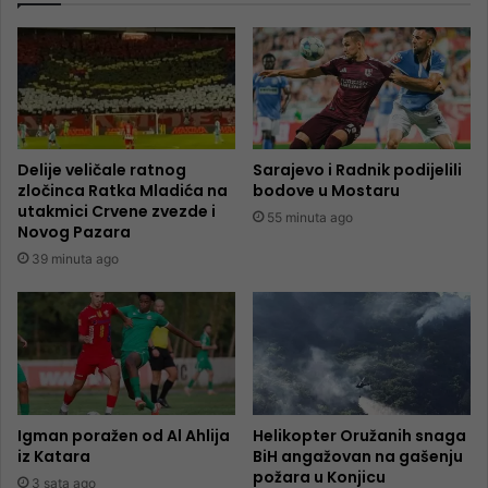
Delije veličale ratnog
Sarajevo i Radnik podijelili
zločinca Ratka Mladića na
bodove u Mostaru
utakmici Crvene zvezde i
55 minuta ago
Novog Pazara
39 minuta ago
Igman poražen od Al Ahlija
Helikopter Oružanih snaga
iz Katara
BiH angažovan na gašenju
požara u Konjicu
3 sata ago