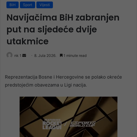
BiH
Sport
Vijesti
Navijačima BiH zabranjen
put na sljedeće dvije
utakmice
Send
nk 1
8. Jula 2026.
1 minute read
an
email
Reprezentacija Bosne i Hercegovine se polako okreće
predstojećim obavezama u Ligi nacija.