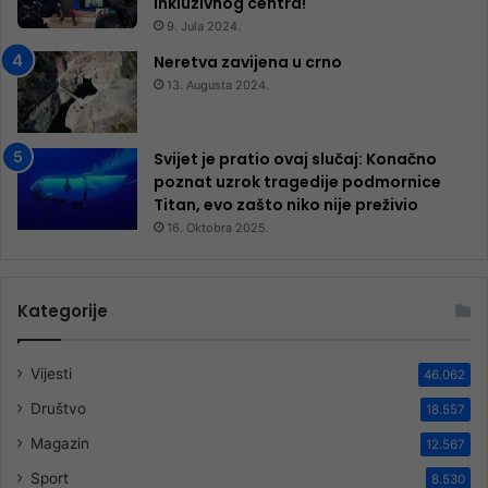
inkluzivnog centra!
9. Jula 2024.
Neretva zavijena u crno
13. Augusta 2024.
Svijet je pratio ovaj slučaj: Konačno
poznat uzrok tragedije podmornice
Titan, evo zašto niko nije preživio
16. Oktobra 2025.
Kategorije
Vijesti
46.062
Društvo
18.557
Magazin
12.567
Sport
8.530