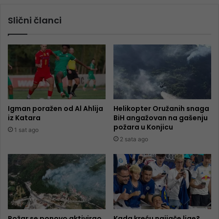
Slični članci
Igman poražen od Al Ahlija
Helikopter Oružanih snaga
iz Katara
BiH angažovan na gašenju
požara u Konjicu
1 sat ago
2 sata ago
Požar se ponovo aktivirao
Kada kreću najjače lige?