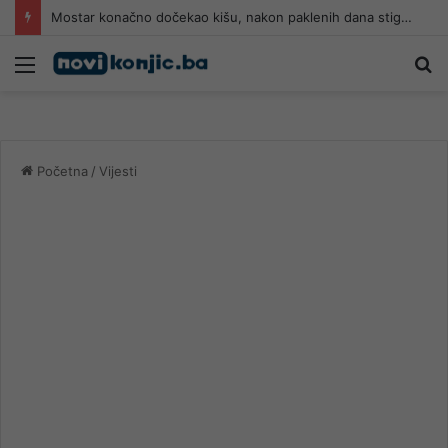
Mostar konačno dočekao kišu, nakon paklenih dana stiglo kratko osvježenje
Meni
Pr
Početna
/
Vijesti