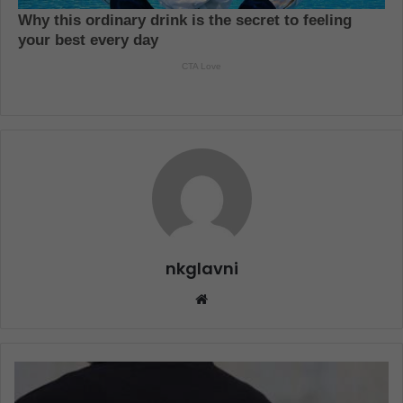
nkglavni
Website