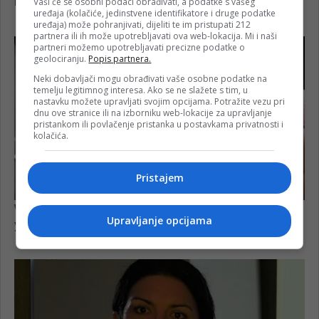
Vaši će se osobni podaci obrađivati, a podatke s vašeg
uređaja (kolačiće, jedinstvene identifikatore i druge podatke
uređaja) može pohranjivati, dijeliti te im pristupati 212
partnera ili ih može upotrebljavati ova web-lokacija. Mi i naši
partneri možemo upotrebljavati precizne podatke o
geolociranju.
Popis partnera.
Neki dobavljači mogu obrađivati vaše osobne podatke na
temelju legitimnog interesa. Ako se ne slažete s tim, u
nastavku možete upravljati svojim opcijama. Potražite vezu pri
dnu ove stranice ili na izborniku web-lokacije za upravljanje
pristankom ili povlačenje pristanka u postavkama privatnosti i
kolačića.
Pristajem
Upravljanje opcijama