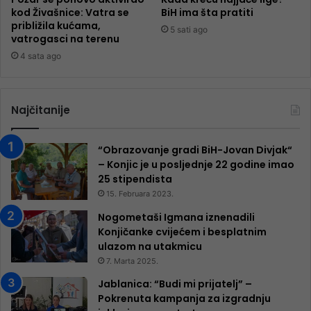
kod Živašnice: Vatra se
BiH ima šta pratiti
približila kućama,
5 sati ago
vatrogasci na terenu
4 sata ago
Najčitanije
“Obrazovanje gradi BiH-Jovan Divjak“
– Konjic je u posljednje 22 godine imao
25 ​​stipendista
15. Februara 2023.
Nogometaši Igmana iznenadili
Konjičanke cvijećem i besplatnim
ulazom na utakmicu
7. Marta 2025.
Jablanica: “Budi mi prijatelj” –
Pokrenuta kampanja za izgradnju