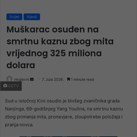
Svijet
Vijesti
Muškarac osuđen na
smrtnu kaznu zbog mita
vrijednog 325 miliona
dolara
Send
nkglavni
7. Jula 2026.
1 minute read
CCTV
an
email
Sud u istočnoj Kini osudio je bivšeg zvaničnika grada
Nanjinga, 69-godišnjeg Yang Youlina, na smrtnu kaznu
zbog primanja mita, pronevjere, zloupotrebe položaja i
pranja novca.