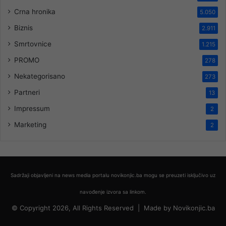
Crna hronika
5.050
Biznis
2.911
Smrtovnice
1.215
PROMO
278
Nekategorisano
273
Partneri
13
Impressum
2
Marketing
2
Sadržaji objavljeni na news media portalu novikonjic.ba mogu se preuzeti isključivo uz
navođenje izvora sa linkom.
© Copyright 2026, All Rights Reserved |
Made by
Novikonjic.ba