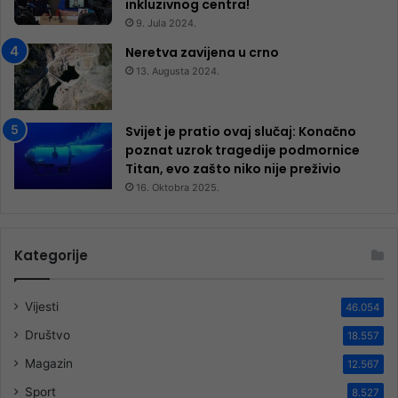
inkluzivnog centra!
9. Jula 2024.
Neretva zavijena u crno
13. Augusta 2024.
Svijet je pratio ovaj slučaj: Konačno
poznat uzrok tragedije podmornice
Titan, evo zašto niko nije preživio
16. Oktobra 2025.
Kategorije
Vijesti
46.054
Društvo
18.557
Magazin
12.567
Sport
8.527