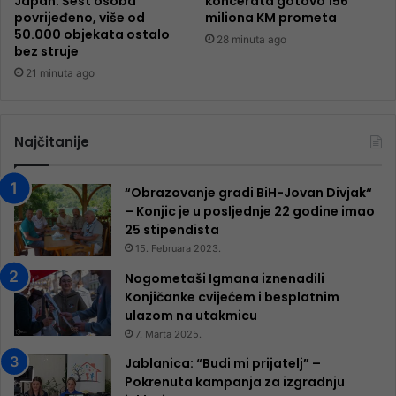
Japan: Šest osoba
koncerata gotovo 156
povrijeđeno, više od
miliona KM prometa
50.000 objekata ostalo
28 minuta ago
bez struje
21 minuta ago
Najčitanije
“Obrazovanje gradi BiH-Jovan Divjak“
– Konjic je u posljednje 22 godine imao
25 ​​stipendista
15. Februara 2023.
Nogometaši Igmana iznenadili
Konjičanke cvijećem i besplatnim
ulazom na utakmicu
7. Marta 2025.
Jablanica: “Budi mi prijatelj” –
Pokrenuta kampanja za izgradnju