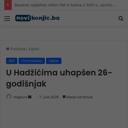
Kanjina i Živašnica pod budnim okom: Požar i dalje aktivan, vjetar ponovo raspiruje vatru
Meni
Pr
Početna
/
Vijesti
BiH
Crna hronika
Vijesti
U Hadžićima uhapšen 26-
godišnjak
Send
nkglavni
7. Jula 2026.
Manje od minute
an
email