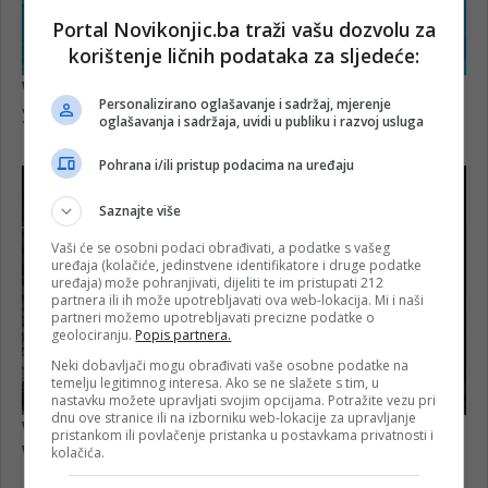
Portal Novikonjic.ba traži vašu dozvolu za
korištenje ličnih podataka za sljedeće:
Personalizirano oglašavanje i sadržaj, mjerenje
oglašavanja i sadržaja, uvidi u publiku i razvoj usluga
Pohrana i/ili pristup podacima na uređaju
Saznajte više
Vaši će se osobni podaci obrađivati, a podatke s vašeg
uređaja (kolačiće, jedinstvene identifikatore i druge podatke
uređaja) može pohranjivati, dijeliti te im pristupati 212
partnera ili ih može upotrebljavati ova web-lokacija. Mi i naši
partneri možemo upotrebljavati precizne podatke o
geolociranju.
Popis partnera.
Neki dobavljači mogu obrađivati vaše osobne podatke na
temelju legitimnog interesa. Ako se ne slažete s tim, u
nastavku možete upravljati svojim opcijama. Potražite vezu pri
dnu ove stranice ili na izborniku web-lokacije za upravljanje
pristankom ili povlačenje pristanka u postavkama privatnosti i
kolačića.