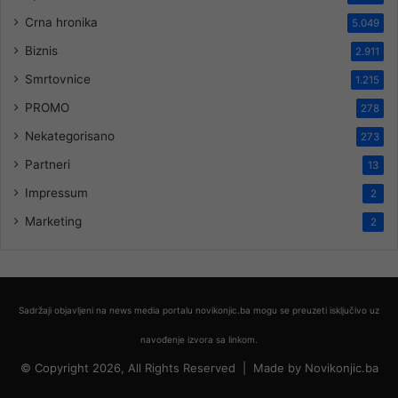
Crna hronika
5.049
Biznis
2.911
Smrtovnice
1.215
PROMO
278
Nekategorisano
273
Partneri
13
Impressum
2
Marketing
2
Sadržaji objavljeni na news media portalu novikonjic.ba mogu se preuzeti isključivo uz
navođenje izvora sa linkom.
© Copyright 2026, All Rights Reserved |
Made by
Novikonjic.ba