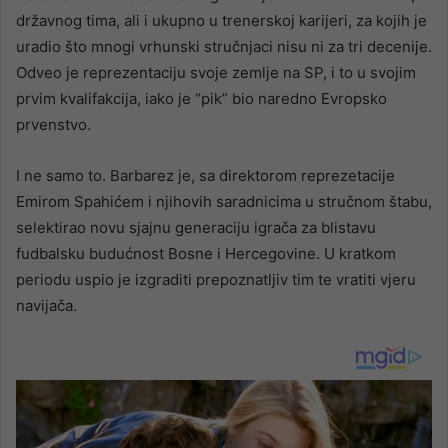
državnog tima, ali i ukupno u trenerskoj karijeri, za kojih je
uradio što mnogi vrhunski stručnjaci nisu ni za tri decenije.
Odveo je reprezentaciju svoje zemlje na SP, i to u svojim
prvim kvalifakcija, iako je “pik” bio naredno Evropsko
prvenstvo.
I ne samo to. Barbarez je, sa direktorom reprezetacije
Emirom Spahićem i njihovih saradnicima u stručnom štabu,
selektirao novu sjajnu generaciju igrača za blistavu
fudbalsku budućnost Bosne i Hercegovine. U kratkom
periodu uspio je izgraditi prepoznatljiv tim te vratiti vjeru
navijača.