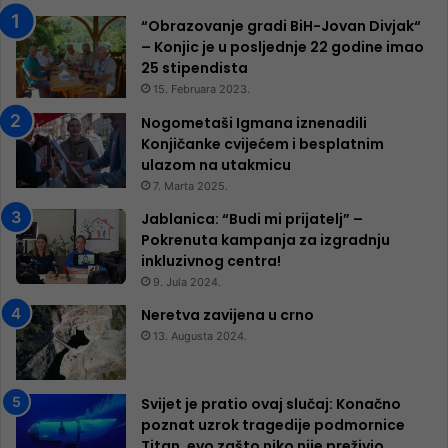
“Obrazovanje gradi BiH-Jovan Divjak“
– Konjic je u posljednje 22 godine imao
25 ​​stipendista
15. Februara 2023.
Nogometaši Igmana iznenadili
Konjičanke cvijećem i besplatnim
ulazom na utakmicu
7. Marta 2025.
Jablanica: “Budi mi prijatelj” –
Pokrenuta kampanja za izgradnju
inkluzivnog centra!
9. Jula 2024.
Neretva zavijena u crno
13. Augusta 2024.
Svijet je pratio ovaj slučaj: Konačno
poznat uzrok tragedije podmornice
Titan, evo zašto niko nije preživio