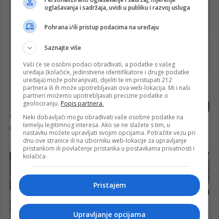
oglašavanja i sadržaja, uvidi u publiku i razvoj usluga
Pohrana i/ili pristup podacima na uređaju
Saznajte više
Vaši će se osobni podaci obrađivati, a podatke s vašeg
uređaja (kolačiće, jedinstvene identifikatore i druge podatke
uređaja) može pohranjivati, dijeliti te im pristupati 212
partnera ili ih može upotrebljavati ova web-lokacija. Mi i naši
partneri možemo upotrebljavati precizne podatke o
geolociranju.
Popis partnera.
Neki dobavljači mogu obrađivati vaše osobne podatke na
temelju legitimnog interesa. Ako se ne slažete s tim, u
nastavku možete upravljati svojim opcijama. Potražite vezu pri
dnu ove stranice ili na izborniku web-lokacije za upravljanje
pristankom ili povlačenje pristanka u postavkama privatnosti i
kolačića.
Pristajem
Upravljanje opcijama