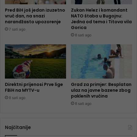
Pred BiH još jedan izuzetno
Zukan Helez i komandant
vruć dan, na snazi
NATO štaba u Bugojnu:
narandžasto upozorenje
Jedna od tema i Titova vila
Gorica
7 sati ago
8 sati ago
Direktni prijenosi Prve lige
Grad za primjer: Besplatan
FBiH na MYTV-u
ulaz na javne bazene zbog
paklenih vrućina
8 sati ago
8 sati ago
Najčitanije