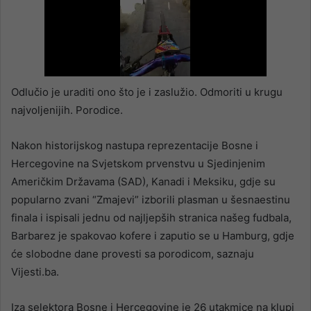
Odlučio je uraditi ono što je i zaslužio. Odmoriti u krugu
najvoljenijih. Porodice.
Nakon historijskog nastupa reprezentacije Bosne i
Hercegovine na Svjetskom prvenstvu u Sjedinjenim
Američkim Državama (SAD), Kanadi i Meksiku, gdje su
popularno zvani “Zmajevi” izborili plasman u šesnaestinu
finala i ispisali jednu od najljepših stranica našeg fudbala,
Barbarez je spakovao kofere i zaputio se u Hamburg, gdje
će slobodne dane provesti sa porodicom, saznaju
Vijesti.ba.
Iza selektora Bosne i Hercegovine je 26 utakmice na klupi