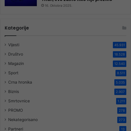
16. Oktobra 2025.
Kategorije
Vijesti
45.931
Društvo
18.528
Magazin
12.540
Sport
8.511
Crna hronika
5.035
Biznis
2.907
Smrtovnice
1.211
PROMO
278
Nekategorisano
273
Partneri
13