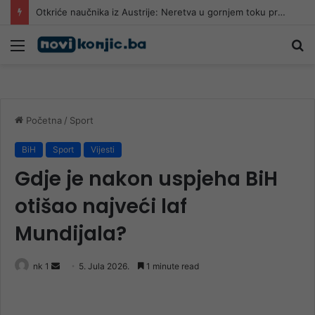
Sve više povrijeđenih na romobilima u HNK: Ljekari upozoravaju da najčešće stradaju djeca
Meni
Pr
Početna
/
Sport
BiH
Sport
Vijesti
Gdje je nakon uspjeha BiH
otišao najveći laf
Mundijala?
Send
nk 1
5. Jula 2026.
1 minute read
an
email