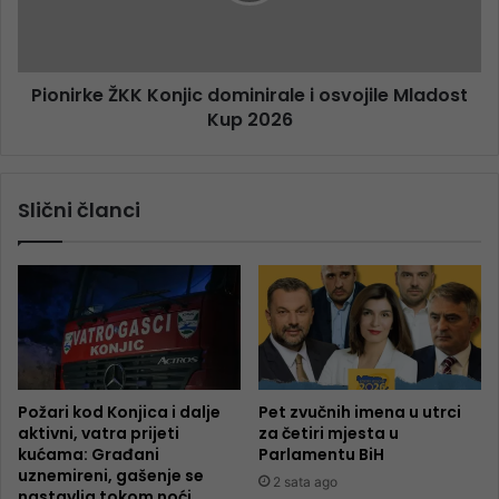
Pionirke ŽKK Konjic dominirale i osvojile Mladost
Kup 2026
Slični članci
Požari kod Konjica i dalje
Pet zvučnih imena u utrci
aktivni, vatra prijeti
za četiri mjesta u
kućama: Građani
Parlamentu BiH
uznemireni, gašenje se
2 sata ago
nastavlja tokom noći