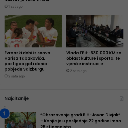
1 sat ago
Evropski debi iz snova
Vlada FBiH: 530.000 KM za
Harisa Tabakovića,
oblast kulture i sporta, te
postigao gol i donio
vjerske institucije
pobjedu Salzburgu
2 sata ago
2 sata ago
Najčitanije
“Obrazovanje gradi BiH-Jovan Divjak“
– Konjic je u posljednje 22 godine imao
25 ​​stipendista