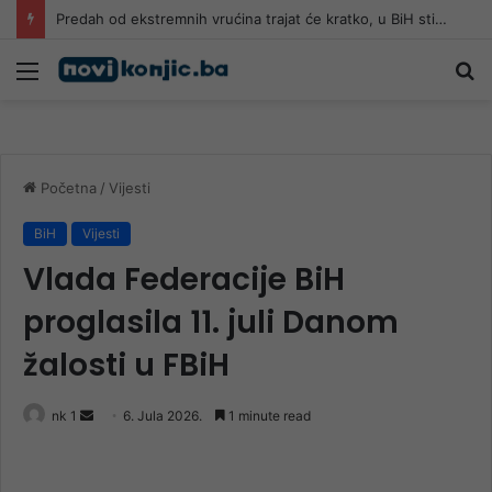
Predah od ekstremnih vrućina trajat će kratko, u BiH stiže novi toplotni val
Meni
Pr
Početna
/
Vijesti
BiH
Vijesti
Vlada Federacije BiH
proglasila 11. juli Danom
žalosti u FBiH
Send
nk 1
6. Jula 2026.
1 minute read
an
email