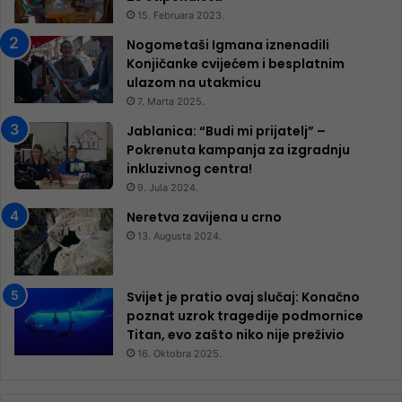
15. Februara 2023.
Nogometaši Igmana iznenadili
Konjičanke cvijećem i besplatnim
ulazom na utakmicu
7. Marta 2025.
Jablanica: “Budi mi prijatelj” –
Pokrenuta kampanja za izgradnju
inkluzivnog centra!
9. Jula 2024.
Neretva zavijena u crno
13. Augusta 2024.
Svijet je pratio ovaj slučaj: Konačno
poznat uzrok tragedije podmornice
Titan, evo zašto niko nije preživio
16. Oktobra 2025.