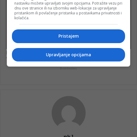
nastavku možete upravljati svojim opcijama. Potražite vezu pri
dnu ove stranice ili na izborniku web-lokacije za upravljanje
pristankom ili povlačenje pristanka u postavkama privatnosti i
kolačića.
Pristajem
Upravljanje opcijama
nk 1